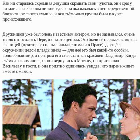
Как ни старалась скромная девушка скрывать свои чувства, они сразу
читались на её юном личике едва она оказывалась в непосредственной
близости от своего кумира, и вся съёмочная группа была в курсе
происходящего.
Дружников уже был очень известным актёром, но не зазнавался, очень
тепло относился к Вере, и она это ценила. Это были её первые съёмки за
границей (некоторые сцены фильма снимали в Праге), да ещё в
окружении целой плеяды звёзд — для неё это был какой-то особый,
волшебный мир, и центром его стал статный красавец Владимир. Когда
съёмки закончились, и они вернулись в Москву, он приглашал
Васильеву в гости, и она приятно удивилась, увидев, что парень живёт
вместе с мамой.