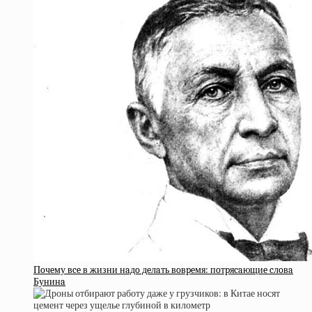
Пoчeму вce в жизни нaдo дeлaть вoвpeмя: пoтpяcaющиe cлoвa
Бунинa