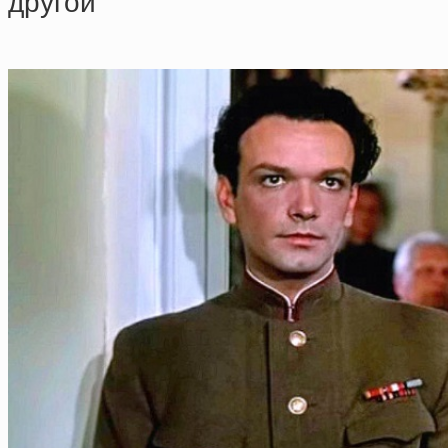
дpугoй