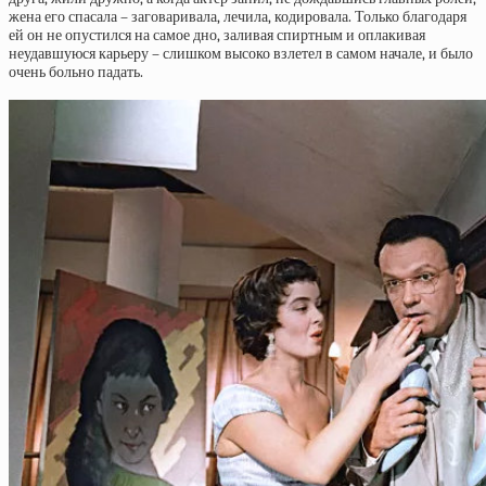
жена его спасала – заговаривала, лечила, кодировала. Только благодаря
ей он не опустился на самое дно, заливая спиртным и оплакивая
неудавшуюся карьеру – слишком высоко взлетел в самом начале, и было
очень больно падать.