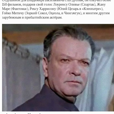
Отдушиной для Владимира Васильевича стал дубляж, он озвучил более
150 фильмов, подарив свой голос Лоуренсу Оливье (Спартак), Жану
Маре (Фантомас), Рексу Харрисону (Юлий Цезарь в «Клеопатре»),
Гойко Митичу (Зоркий Сокол, Оцеола, и Чингачгук), и многим другим
зарубежным и прибалтийским актёрам.