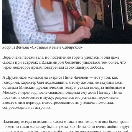
кадр из фильма «Сказание о земле Сибирской»
Вера очень переживала, но постепенно горечь улеглась, и она даже
смогла при встречах с Владимиром беспечно улыбаться, тем более, что
через некоторое время повстречала свою главную любовь.
А Дружников женился на актрисе Нине Чаловой — вот у той, как
говорили, характер был подходящий, к тому же она, не задумываясь,
оставила Минский драматический театр и уехала вслед за любимым в
Москву, а через год после свадьбы подарила ему дочь Наташу. Нина
посвятила себя семье и мужу, радовалась его успехам, переживала
вместе с ним периоды невостребованности, утешала, помогала,
сопровождала на гастролях.
Владимир всегда вспоминал слова мамы и понимал, что она была права
– именно такая жена ему была нужна, как Нина. Они очень любили друг
друга, жили дружно, а когда актёр запил, не дождавшись главных ролей,