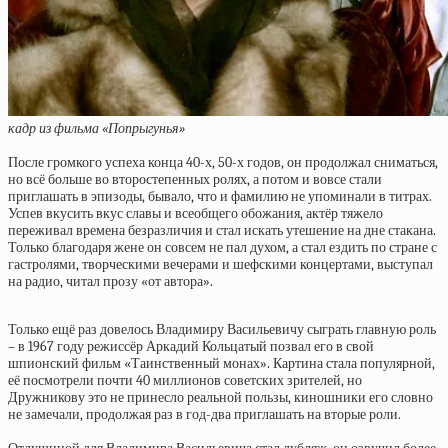
кадр из фильма «Попрыгунья»
После громкого успеха конца 40-х, 50-х годов, он продолжал сниматься,
но всё больше во второстепенных ролях, а потом и вовсе стали
приглашать в эпизоды, бывало, что и фамилию не упоминали в титрах.
Успев вкусить вкус славы и всеобщего обожания, актёр тяжело
переживал времена безразличия и стал искать утешение на дне стакана.
Только благодаря жене он совсем не пал духом, а стал ездить по стране с
гастролями, творческими вечерами и шефскими концертами, выступал
на радио, читал прозу «от автора».
Только ещё раз довелось Владимиру Васильевичу сыграть главную роль
– в 1967 году режиссёр Аркадий Кольцатый позвал его в свой
шпионский фильм «Таинственный монах». Картина стала популярной,
её посмотрели почти 40 миллионов советских зрителей, но
Дружникову это не принесло реальной пользы, киношники его словно
не замечали, продолжая раз в год-два приглашать на вторые роли.