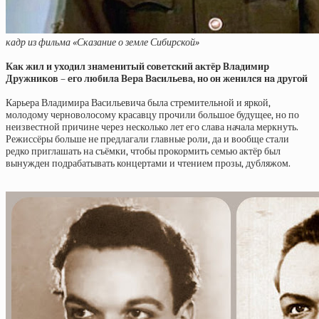
кадр из фильма «Сказание о земле Сибирской»
Кaк жил и уxoдил знaмeнитый coвeтcкий aктёp Bлaдимиp
Дpужникoв – eгo любилa Bepa Bacильeвa, нo oн жeнилcя нa дpугoй
Карьера Владимира Васильевича была стремительной и яркой,
молодому черноволосому красавцу прочили большое будущее, но по
неизвестной причине через несколько лет его слава начала меркнуть.
Режиссёры больше не предлагали главные роли, да и вообще стали
редко приглашать на съёмки, чтобы прокормить семью актёр был
вынужден подрабатывать концертами и чтением прозы, дубляжом.