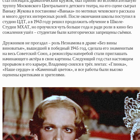
стал посещать драматический кружок, был принят во вспомогательную
труппу Московского Центрального детского театра, на его сцене сыграл
Ваньку Жукова в постановке «Ванька» по мотивах чеховского рассказа
и много других интересных ролей. После окончания школы поступил в
студию ЦДТ, а в 1943 году решил продолжить обучение в Школе-
Студии МХАТ, но проучился чуть больше года и ради роли в кино без
сожаления ушёл – студентам были категорически запрещены съёмки.
Дружников не прогадал – роль Незнамова в драме «Без вины
виноватые», вышедшей в победный 1945 год, сделала его знаменитым
на весь Советский Союз, а режиссёры наперебой стали приглашать
начинающего актёра в свои картины. Следующий год стал настоящим
прорывом в его карьере, Владимир снялся в трёх лентах: «Глинка»,
«Наше сердце» и «Каменный цветок», и все работы были высоко
оценены критиками и зрителями.