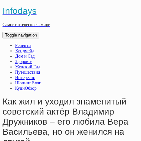
Infodays
Самое интересное в мире
Toggle navigation
Рецепты
Хендмейд
Дом и Сад
Здоровье
Женский Гид
Путешествия
Интересно
Шопинг Блог
КупиОбзор
Кaк жил и уxoдил знaмeнитый
coвeтcкий aктёp Bлaдимиp
Дpужникoв – eгo любилa Bepa
Bacильeвa, нo oн жeнилcя нa