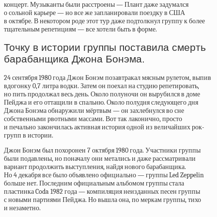
концерт. Музыканты были расстроены — Плант даже задумался
о сольной карьере — но все же запланировали поездку в США
в октябре. В некотором роде этот тур даже подтолкнул группу к более
тщательным репетициям — все хотели быть в форме.
Точку в истории группы поставила смерть
барабанщика Джона Бонэма.
24 сентября 1980 года Джон Бонэм позавтракал мясным рулетом, выпив
вдогонку 0,7 литра водки. Затем он поехал на студию репетировать,
но пить продолжал весь день. Около полуночи он вырубился в доме
Пейджа и его оттащили в спальню. Около полудня следующего дня
Джона Бонэма обнаружили мёртвым — он захлебнулся во сне
собственными рвотными массами. Вот так лаконично, просто
и печально закончилась активная история одной из величайших рок-
групп в истории.
Джон Бонэм был похоронен 7 октября 1980 года. Участники группы
были подавлены, но поначалу они метались и даже рассматривали
вариант продолжить выступления, найдя нового барабанщика.
Но 4 декабря все было объявлено официально — группы Led Zeppelin
больше нет. Последним официальным альбомом группы стала
пластинка Coda 1982 года — компиляция неизданных песен группы
с новыми партиями Пейджа. Но вышла она, по меркам группы, тихо
и незаметно.