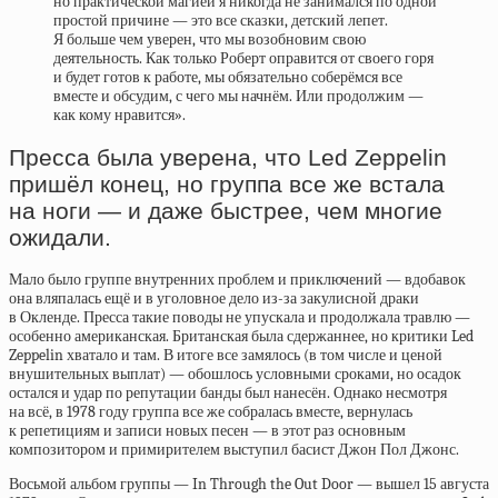
но практической магией я никогда не занимался по одной
простой причине — это все сказки, детский лепет.
Я больше чем уверен, что мы возобновим свою
деятельность. Как только Роберт оправится от своего горя
и будет готов к работе, мы обязательно соберёмся все
вместе и обсудим, с чего мы начнём. Или продолжим —
как кому нравится».
Пресса была уверена, что Led Zeppelin
пришёл конец, но группа все же встала
на ноги — и даже быстрее, чем многие
ожидали.
Мало было группе внутренних проблем и приключений — вдобавок
она вляпалась ещё и в уголовное дело из-за закулисной драки
в Окленде. Пресса такие поводы не упускала и продолжала травлю —
особенно американская. Британская была сдержаннее, но критики Led
Zeppelin хватало и там. В итоге все замялось (в том числе и ценой
внушительных выплат) — обошлось условными сроками, но осадок
остался и удар по репутации банды был нанесён. Однако несмотря
на всё, в 1978 году группа все же собралась вместе, вернулась
к репетициям и записи новых песен — в этот раз основным
композитором и примирителем выступил басист Джон Пол Джонс.
Восьмой альбом группы — In Through the Out Door — вышел 15 августа