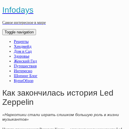
Infodays
Самое интересное в мире
Toggle navigation
Рецепты
Хендмейд
Дом и Сад
Здоровье
Женский Гид
Путешествия
Интересно
Шопинг Блог
КупиОбзор
Как закончилась история Led
Zeppelin
«Наркотики стали играть слишком большую роль в жизни
музыкантов»