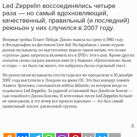
Led Zeppelin воссоединялись четыре
раза — но самый вдохновляющий,
качественный, правильный (и последний)
реюньон у них случился в 2007 году.
Впервые тройка Плант-Пейдж-Джонс вышла на сцену в 1985 году
в Филадельфии на фестивале Live Aid. На барабанах с ними играли
разные музыканты, но выступление вышло таким вялым, что позже
«группа» даже запретила включить его в DVD с этого шоу. Кроме других
попыток снова сыграть вживую вместе у бывших «Цеппелинов» были
и ссоры — их было так много, что набралось бы на отдельный текст.
Но разногласия музыканты спустя годы все же преодолели и 10 декабря
2007 года выступили в Лондоне на арене О2. Это был концерт памяти
Ахмета Эртегюна, сооснавателя лейбла Atlantic, на котором когда-то
издавались Led Zeppelin. За ударной установкой был Джейсон Бонэм —
сын покойного Джона Бонэма. И хотя новых песен Led Zeppelin больше
не записывали, в тот вечер все прошло идеально — это был самый
правильный эпилог для великой группы.
©