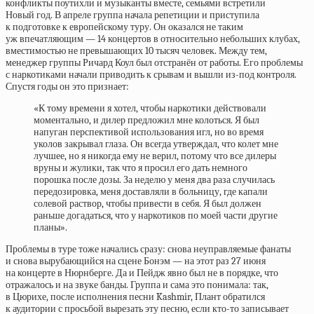
конфликты поутихли и музыканты вместе, семьями встретили
Новый год. В апреле группа начала репетиции и приступила
к подготовке к европейскому туру. Он оказался не таким
уж впечатляющим — 14 концертов в относительно небольших клубах,
вместимостью не превышающих 10 тысяч человек. Между тем,
менеджер группы Ричард Коул был отстранён от работы. Его проблемы
с наркотиками начали приводить к срывам и вышли из-под контроля.
Спустя годы он это признает:
«К тому времени я хотел, чтобы наркотики действовали
моментально, и дилер предложил мне колоться. Я был
напуган перспективой использования игл, но во время
уколов закрывал глаза. Он всегда утверждал, что колет мне
лучшее, но я никогда ему не верил, потому что все дилеры
вруны и жулики, так что я просил его дать немного
порошка после дозы. За неделю у меня два раза случилась
передозировка, меня доставляли в больницу, где капали
солевой раствор, чтобы привести в себя. Я был должен
раньше догадаться, что у наркотиков по моей части другие
планы».
Проблемы в туре тоже начались сразу: снова неуправляемые фанаты
и снова вырубающийся на сцене Бонэм — на этот раз 27 июня
на концерте в Нюрнберге. Да и Пейдж явно был не в порядке, что
отражалось и на звуке банды. Группа и сама это понимала: так,
в Цюрихе, после исполнения песни Kashmir, Плант обратился
к аудитории с просьбой вырезать эту песню, если кто-то записывает