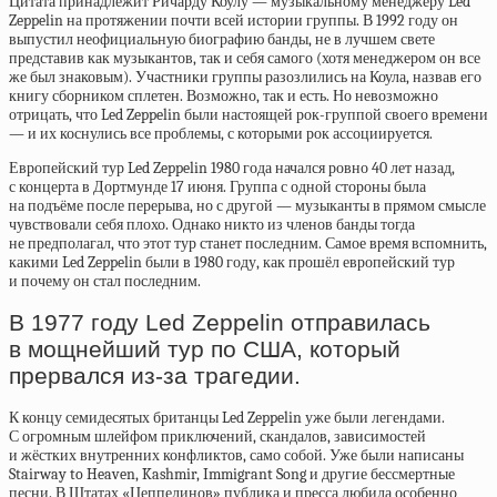
Цитата принадлежит Ричарду Коулу — музыкальному менеджеру Led
Zeppelin на протяжении почти всей истории группы. В 1992 году он
выпустил неофициальную биографию банды, не в лучшем свете
представив как музыкантов, так и себя самого (хотя менеджером он все
же был знаковым). Участники группы разозлились на Коула, назвав его
книгу сборником сплетен. Возможно, так и есть. Но невозможно
отрицать, что Led Zeppelin были настоящей рок-группой своего времени
— и их коснулись все проблемы, с которыми рок ассоциируется.
Европейский тур Led Zeppelin 1980 года начался ровно 40 лет назад,
с концерта в Дортмунде 17 июня. Группа с одной стороны была
на подъёме после перерыва, но с другой — музыканты в прямом смысле
чувствовали себя плохо. Однако никто из членов банды тогда
не предполагал, что этот тур станет последним. Самое время вспомнить,
какими Led Zeppelin были в 1980 году, как прошёл европейский тур
и почему он стал последним.
В 1977 году Led Zeppelin отправилась
в мощнейший тур по США, который
прервался из-за трагедии.
К концу семидесятых британцы Led Zeppelin уже были легендами.
С огромным шлейфом приключений, скандалов, зависимостей
и жёстких внутренних конфликтов, само собой. Уже были написаны
Stairway to Heaven, Kashmir, Immigrant Song и другие бессмертные
песни. В Штатах «Цеппелинов» публика и пресса любила особенно