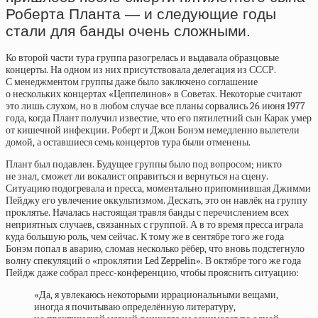
Роберта Планта — и следующие годы
стали для банды очень сложными.
Ко второй части тура группа разогрелась и выдавала образцовые
концерты. На одном из них присутствовала делегация из СССР.
С менеджментом группы даже было заключено соглашение
о нескольких концертах «Цеппелинов» в Советах. Некоторые считают
это лишь слухом, но в любом случае все планы сорвались 26 июня 1977
года, когда Плант получил известие, что его пятилетний сын Карак умер
от кишечной инфекции. Роберт и Джон Бонэм немедленно вылетели
домой, а оставшиеся семь концертов тура были отменены.
Плант был подавлен. Будущее группы было под вопросом; никто
не знал, сможет ли вокалист оправиться и вернуться на сцену.
Ситуацию подогревала и пресса, моментально припомнившая Джимми
Пейджу его увлечение оккультизмом. Дескать, это он навлёк на группу
проклятье. Началась настоящая травля банды с перечислением всех
неприятных случаев, связанных с группой. А в то время пресса играла
куда большую роль, чем сейчас. К тому же в сентябре того же года
Бонэм попал в аварию, сломав несколько рёбер, что вновь подстегнуло
волну спекуляций о «проклятии Led Zeppelin». В октябре того же года
Пейдж даже собрал пресс-конференцию, чтобы прояснить ситуацию:
«Да, я увлекаюсь некоторыми иррациональными вещами,
иногда я почитываю определённую литературу,