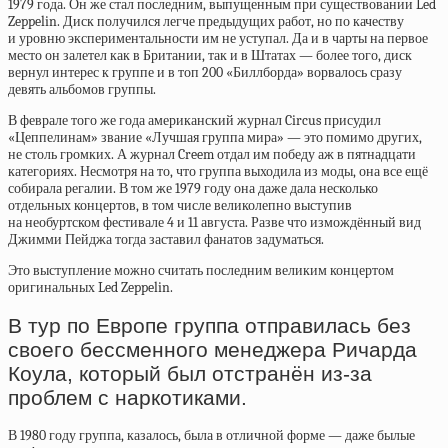
1979 года. Он же стал последним, выпущенным при существовании Led
Zeppelin. Диск получился легче предыдущих работ, но по качеству
и уровню экспериментальности им не уступал. Да и в чарты на первое
место он залетел как в Британии, так и в Штатах — более того, диск
вернул интерес к группе и в топ 200 «Биллборда» ворвалось сразу
девять альбомов группы.
В феврале того же года американский журнал Circus присудил
«Цеппелинам» звание «Лучшая группа мира» — это помимо других,
не столь громких. А журнал Creem отдал им победу аж в пятнадцати
категориях. Несмотря на то, что группа выходила из моды, она все ещё
собирала регалии. В том же 1979 году она даже дала несколько
отдельных концертов, в том числе великолепно выступив
на необуртском фестивале 4 и 11 августа. Разве что измождённый вид
Джимми Пейджа тогда заставил фанатов задуматься.
Это выступление можно считать последним великим концертом
оригинальных Led Zeppelin.
В тур по Европе группа отправилась без
своего бессменного менеджера Ричарда
Коула, который был отстранён из-за
проблем с наркотиками.
В 1980 году группа, казалось, была в отличной форме — даже былые