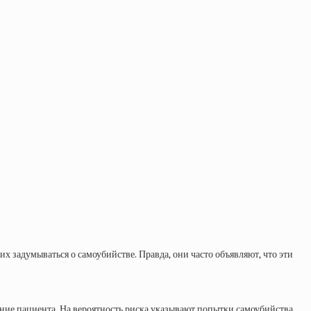
х задумываться о самоубийстве. Правда, они часто объявляют, что эти
яние пациента. На вероятность риска указывают попытки самоубийства,