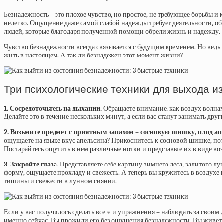
Безнадежность – это плохое чувство, но простое, не требующее борьбы и 
нелегко. Ощущение даже самой слабой надежды требует деятельности, обе
людей, которые благодаря полученной помощи обрели жизнь и надежду.
Чувство безнадежности всегда связывается с будущим временем. Но ведь 
жить в настоящем. А так ли безнадежен этот момент жизни?
Три психологические техники для выхода и
1. Сосредоточьтесь на дыхании.
Обращаете внимание, как воздух волнами
Делайте это в течение нескольких минут, а если вас станут занимать дру
2. Возьмите предмет с приятным запахом – сосновую шишку, плод а
ощущаете на языке вкус апельсина? Прикоснитесь к сосновой шишке, потр
Постарайтесь ощутить в нем различные нотки и представьте их в виде во
3. Закройте глаза.
Представляете себе картину зимнего леса, залитого 
форму, ощущаете прохладу и свежесть. А теперь вы кружитесь в воздухе и
тишины и свежести в лунном сиянии.
Если у вас получилось сделать все эти упражнения – наблюдать за своим
именно сейчас. Вы прожили его без ощущения безнадежности. Вы живете н