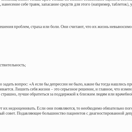
нанесение себе травм, запасание средств для этого (например, таблеток),
ешения проблем, страха или боли. Они считают, что их жизнь невыносимо 
ствительность;
 задать вопрос: «А если бы депрессии не было, какие бы тогда нашлись 
ается. Лишить себя жизни – это серьезное решение, и главное, что измени
ень страшно, лучше обратиться за поддержкой к близким людям или врачеб
ует их недооценивать. Если они появляются, то необходимо обязательно по
й совет. Подавляющее большинство пациентов с диагностированной депре