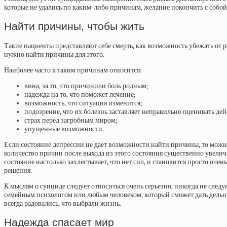
которые не удались по каким-либо причинам, желание покончить с собой, 
Найти причины, чтобы жить
Такие пациенты представляют себе смерть, как возможность убежать от р
нужно найти причины для этого.
Наиболее часто к таким причинам относится:
вина, за то, что причинили боль родным;
надежда на то, что поможет лечение;
возможность, что ситуация изменится;
подозрение, что их болезнь заставляет неправильно оценивать дей
страх перед загробным миром;
упущенные возможности.
Если состояние депрессии не дает возможности найти причины, то можно
количество причин после выхода из этого состояния существенно увеличив
состояние настолько захлестывает, что нет сил, и становится просто оч
решения.
К мыслям о суициде следует относиться очень серьезно, никогда не след
семейным психологом или любым человеком, который сможет дать дельны
всегда радовались, что выбрали жизнь.
Надежда спасает мир