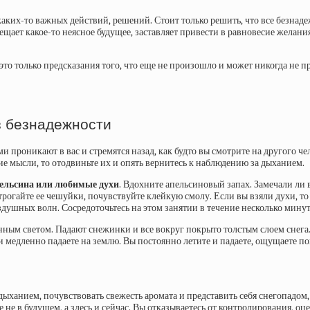
каких-то важных действий, решений. Стоит только решить, что все безнаде
щает какое-то неясное будущее, заставляет привести в равновесие желания
это только предсказания того, что еще не произошло и может никогда не 
з безнадежности
 проникают в вас и стремятся назад, как будто вы смотрите на другого че
гие мысли, то отодвиньте их и опять вернитесь к наблюдению за дыханием.
пельсина или любимые духи
. Вдохните апельсиновый запах. Замечали ли в
огайте ее чешуйки, почувствуйте клейкую смолу. Если вы взяли духи, то 
здушных волн. Сосредоточьтесь на этом занятии в течение несколько минут
лунным светом. Падают снежинки и все вокруг покрыто толстым слоем снег
 медленно падаете на землю. Вы постоянно летите и падаете, ощущаете пок
 дыханием, почувствовать свежесть аромата и представить себя снегопадом,
е в будущем, а здесь и сейчас. Вы отказываетесь от контролирования, оц