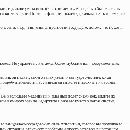
жно, и дальше уже можно ничего не делать. А надеяться бывает очень
 и возможности. Но это не фантазия, надежда реальна и есть множество
произойти. Люди занимаются прогнозами будущего, потому что не хотят
ловека. Не управляйте им, делая более глубоким или поверхностным.
ы, как он пахнет, как его запах увеличивает удовольствие, когда
попробуйте нанести пару капель на запястье и вдохните их аромат.
.
а. Вы наблюдаете медленный и плавный полет снежинок, видите их
ой и умиротворение. Задержите в себе это чувство покоя, счастья,
 то вам удалось сосредоточиться на мгновении, которое вы проживаете
енок ситуации, отпускаете проблемы и просто остаетесь в настоящем