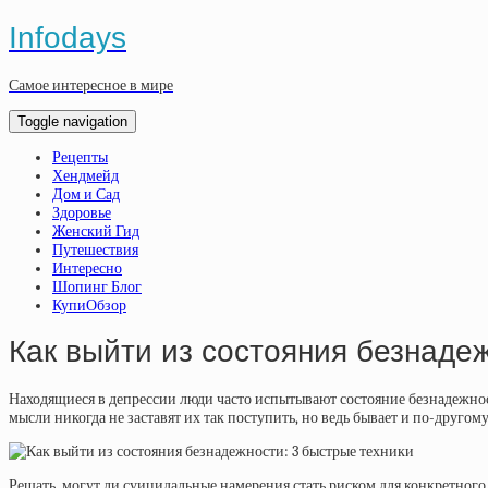
Infodays
Самое интересное в мире
Toggle navigation
Рецепты
Хендмейд
Дом и Сад
Здоровье
Женский Гид
Путешествия
Интересно
Шопинг Блог
КупиОбзор
Как выйти из состояния безнаде
Находящиеся в депрессии люди часто испытывают состояние безнадежност
мысли никогда не заставят их так поступить, но ведь бывает и по-другом
Решать, могут ли суицидальные намерения стать риском для конкретного 