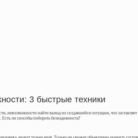
жности: 3 быстрые техники
и, невозможности найти выход их создавшейся ситуации, что заставляет и
у. Есть ли способы побороть безнадежность?
человека, может только врач. Только он сможет объективно оценить состо