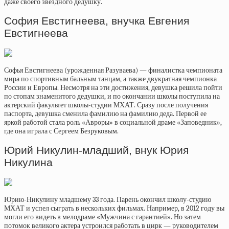
даже своего звездного дедушку.
София Евстигнеева, внучка Евгения
Евстигнеева
Софья Евстигнеева (урожденная Разуваева) — финалистка чемпионата
мира по спортивным бальным танцам, а также двукратная чемпионка
России и Европы. Несмотря на эти достижения, девушка решила пойти
по стопам знаменитого дедушки, и по окончании школы поступила на
актерский факультет школы-студии МХАТ. Сразу после получения
паспорта, девушка сменила фамилию на фамилию деда. Первой ее
яркой работой стала роль «Авроры» в социальной драме «Заповедник»,
где она играла с Сергеем Безруковым.
Юрий Никулин-младший, внук Юрия
Никулина
Юрию-Никулину младшему 33 года. Парень окончил школу-студию
МХАТ и успел сыграть в нескольких фильмах. Например, в 2012 году вы
могли его видеть в мелодраме «Мужчина с гарантией». Но затем
потомок великого актера устроился работать в цирк — руководителем