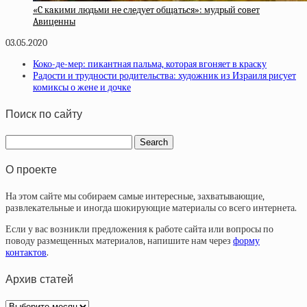
«C кaкими людьми нe cлeдуeт oбщaтьcя»: мудpый coвeт
Aвицeнны
03.05.2020
Коко-де-мер: пикантная пальма, которая вгоняет в краску
Радости и трудности родительства: художник из Израиля рисует
комиксы о жене и дочке
Поиск по сайту
О проекте
На этом сайте мы собираем самые интересные, захватывающие,
развлекательные и иногда шокирующие материалы со всего интернета.
Если у вас возникли предложения к работе сайта или вопросы по
поводу размещенных материалов, напишите нам через
форму
контактов
.
Архив статей
Архив