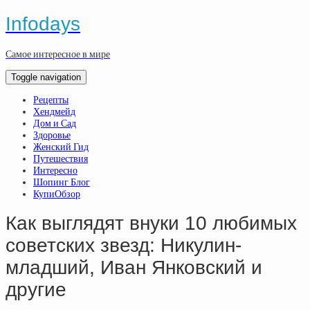
Infodays
Самое интересное в мире
Toggle navigation
Рецепты
Хендмейд
Дом и Сад
Здоровье
Женский Гид
Путешествия
Интересно
Шопинг Блог
КупиОбзор
Как выглядят внуки 10 любимых
советских звезд: Никулин-
младший, Иван Янковский и
другие