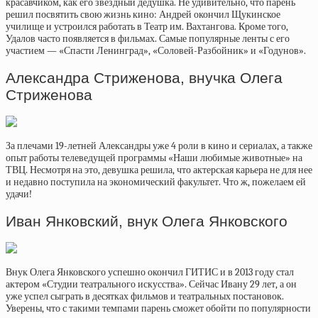
красавчиком, как его звездный дедушка. Не удивительно, что парень
решил посвятить свою жизнь кино: Андрей окончил Щукинское
училище и устроился работать в Театр им. Вахтангова. Кроме того,
Удалов часто появляется в фильмах. Самые популярные ленты с его
участием — «Спасти Ленинград», «Соловей-Разбойник» и «Годунов».
Александра Стриженова, внучка Олега
Стриженова
За плечами 19-летней Александры уже 4 роли в кино и сериалах, а также
опыт работы телеведущей программы «Наши любимые животные» на
ТВЦ. Несмотря на это, девушка решила, что актерская карьера не для нее
и недавно поступила на экономический факультет. Что ж, пожелаем ей
удачи!
Иван Янковский, внук Олега Янковского
Внук Олега Янковского успешно окончил ГИТИС и в 2013 году стал
актером «Студии театрального искусства». Сейчас Ивану 29 лет, а он
уже успел сыграть в десятках фильмов и театральных постановок.
Уверены, что с такими темпами парень сможет обойти по популярности