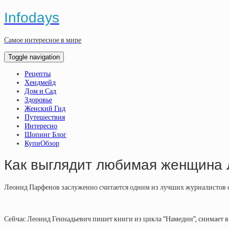
Infodays
Самое интересное в мире
Toggle navigation
Рецепты
Хендмейд
Дом и Сад
Здоровье
Женский Гид
Путешествия
Интересно
Шопинг Блог
КупиОбзор
Как выглядит любимая женщина Л
Леонид Парфенов заслуженно считается одним из лучших журналистов со
Сейчас Леонид Геннадьевич пишет книги из цикла “Намедни”, снимает ви