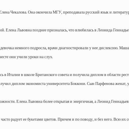
Елена Чекалова. Она окончила МГУ, преподавала русский язык и литератур
 Елена Львовна позднее призналась, что влюбилась в Леонида Геннадьевич
гда девочка немного подросла, врачи диагностировали у нее дислексию. 
месте они учили уроки на слух.
ь в Италии в школе Британского совета и получила диплом в области рес
лучил диплом экономиста университета Боккони. Сын Парфенова женат, у 
жности. Елена Львовна более открытая и энергичная, а Леонид Геннадье
часто радует ее букетами цветов. Причем и по поводу, и без него. Всю их