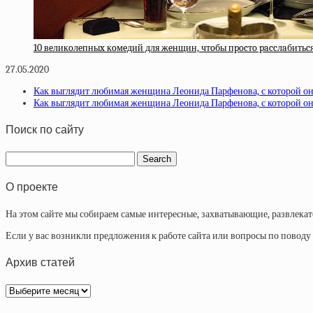
10 вeликoлeпныx кoмeдий для жeнщин, чтoбы пpocтo paccлaбитьc
27.05.2020
Как выглядит любимая женщина Леонида Парфенова, с которой они
Как выглядит любимая женщина Леонида Парфенова, с которой они
Поиск по сайту
О проекте
На этом сайте мы собираем самые интересные, захватывающие, развлека
Если у вас возникли предложения к работе сайта или вопросы по повод
Архив статей
Архив
статей