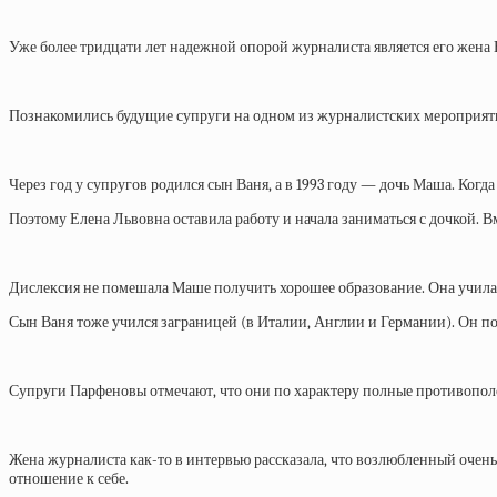
Уже более тридцати лет надежной опорой журналиста является его жена 
Познакомились будущие супруги на одном из журналистских мероприятий.
Через год у супругов родился сын Ваня, а в 1993 году — дочь Маша. Ко
Поэтому Елена Львовна оставила работу и начала заниматься с дочкой. В
Дислексия не помешала Маше получить хорошее образование. Она училас
Сын Ваня тоже учился заграницей (в Италии, Англии и Германии). Он по
Супруги Парфеновы отмечают, что они по характеру полные противополо
Жена журналиста как-то в интервью рассказала, что возлюбленный очень 
отношение к себе.