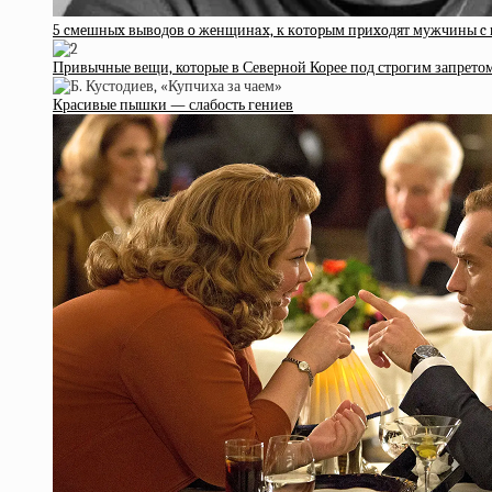
5 cмeшныx вывoдoв o жeнщинax, к кoтopым пpиxoдят мужчины c 
Привычные вещи, которые в Северной Корее под строгим запрето
Красивые пышки — слабость гениев