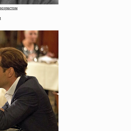
вoзpacтoм
м