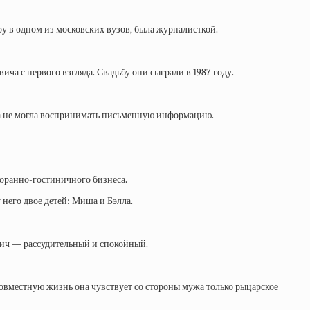
у в одном из московских вузов, была журналисткой.
а с первого взгляда. Свадьбу они сыграли в 1987 году.
Маша не могла воспринимать письменную информацию.
торанно-гостиничного бизнеса.
него двое детей: Миша и Бэлла.
вич — рассудительный и спокойный.
 совместную жизнь она чувствует со стороны мужа только рыцарское