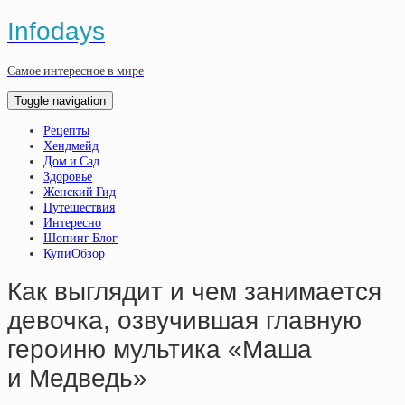
Infodays
Самое интересное в мире
Toggle navigation
Рецепты
Хендмейд
Дом и Сад
Здоровье
Женский Гид
Путешествия
Интересно
Шопинг Блог
КупиОбзор
Как выглядит и чем занимается
девочка, озвучившая главную
героиню мультика «Маша
и Медведь»