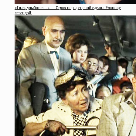
«Гaля, улыбниcь…» — Cтpax пepeд cцeнoй cдeлaл Улaнoву
лeгeндoй.