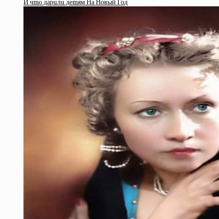
И чmо дарuлu деmям На Новый Год