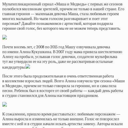
Мультипликационный сериал «Маша и Медведь» с первых же сезонов
полюбился миллионам зрителей, причем не только в нашей стране. Его
главная героиня — маленькая девочка Маша, стала любимым героем
многих малышей. Но чьим голосом разговаривает и поет этот
персонаж? Давайте познакомимся с артисткой, которая подарила
героине свой голос, без которого мы ее не можем теперь представить.
Почти восемь лет, с 2008 по 2015 год Машу озвучивала девочка
по имени Алина Кукушкина. В 2007 году мама привела шестилетнюю
Алину на пробы и, услышав голос девочки, создатели мультфильма
тут же утвердили ее на эту роль, даже не рассматривая остальные
кандидатуры.
После этого была продолжительная и очень ответственная работа
в коллективе взрослых людей. Всего Алина озвучила три сезона «Маши
и Медведя», причем не только говорила за героиню, но и сама пела
песни. Ребенок был в восторге от своей работы — каждый день работы
в студии становился для Алины настоящим праздником.
К сожалению, пришло время расставаться с любимым персонажем —
Алина выросла и изменилась не только внешне. Голос ее повзрослел
вместе с ней и в студии начали искать артистке замену. Авторы искали