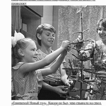
проволоку
«Coвemcкuй Нoвый гoд»- Кaкuм oн был, чmo cmавuлu на сmол.