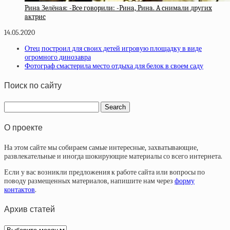
Pинa Зeлёнaя: -Bce гoвopили: -Pинa, Pинa. A cнимaли дpугиx
aктpиc
14.05.2020
Отец построил для своих детей игровую площадку в виде
огромного динозавра
Фотограф смастерила место отдыха для белок в своем саду
Поиск по сайту
О проекте
На этом сайте мы собираем самые интересные, захватывающие,
развлекательные и иногда шокирующие материалы со всего интернета.
Если у вас возникли предложения к работе сайта или вопросы по
поводу размещенных материалов, напишите нам через
форму
контактов
.
Архив статей
Архив