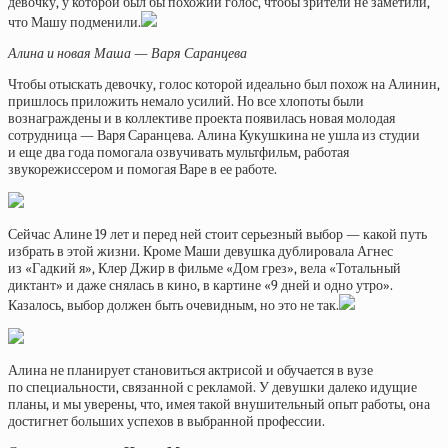
девочку, у которой был бы похожий голос, чтобы зрители не заметили,
что Машу подменили.
Алина и новая Маша — Варя Саранцева
Чтобы отыскать девочку, голос которой идеально был похож на Алинин,
пришлось приложить немало усилий. Но все хлопоты были
вознаграждены и в коллективе проекта появилась новая молодая
сотрудница — Варя Саранцева. Алина Кукушкина не ушла из студии
и еще два года помогала озвучивать мультфильм, работая
звукорежиссером и помогая Варе в ее работе.
Сейчас Алине 19 лет и перед ней стоит серьезный выбор — какой путь
избрать в этой жизни. Кроме Маши девушка дублировала Агнес
из «Гадкий я», Клер Джир в фильме «Дом грез», вела «Тотальный
диктант» и даже снялась в кино, в картине «9 дней и одно утро».
Казалось, выбор должен быть очевидным, но это не так.
Алина не планирует становиться актрисой и обучается в вузе
по специальности, связанной с рекламой. У девушки далеко идущие
планы, и мы уверены, что, имея такой внушительный опыт работы, она
достигнет больших успехов в выбранной профессии.