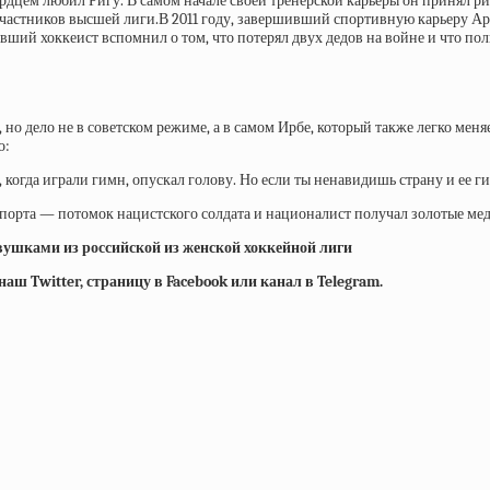
цем любил Ригу. В самом начале своей тренерской карьеры он принял риж
участников высшей лиги.В 2011 году, завершивший спортивную карьеру Арту
ший хоккеист вспомнил о том, что потерял двух дедов на войне и что пол
, но дело не в советском режиме, а в самом Ирбе, который также легко м
о:
 когда играли гимн, опускал голову. Но если ты ненавидишь страну и ее ги
порта — потомок нацистского солдата и националист получал золотые мед
евушками из российской из женской хоккейной лиги
ш Twitter, страницу в Facebook или канал в Telegram.