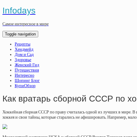
Infodays
Самое интересное в мире
Toggle navigation
Рецепты
Хендмейд
Дом и Сад
Здоровье
Женский Гид
Путешествия
Интересно
Шопинг Блог
КупиОбзор
Как вратарь сборной СССР по хо
Хоккейная сборная СССР по праву считалась одной из лучших в мире. В 
хоккея и свои тайны, которые старались не афишировать. Например, мало 