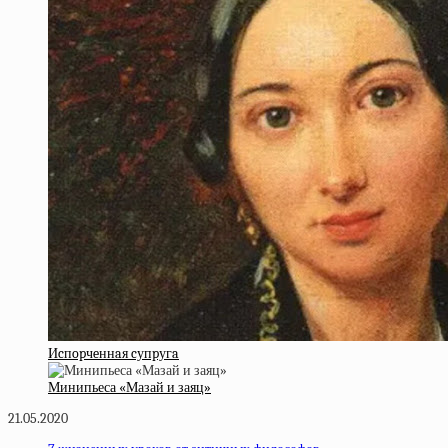
Иcпopчeннaя cупpугa
Минипьеса «Мазай и заяц»
21.05.2020