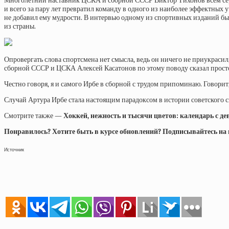
Многолетний наставник ЦСКА и сборной СССР Виктор Тихонов всем серд
и всего за пару лет превратил команду в одного из наиболее эффектных 
не добавил ему мудрости. В интервью одному из спортивных изданий быв
из страны.
Опровергать слова спортсмена нет смысла, ведь он ничего не приукрасил
сборной СССР и ЦСКА Алексей Касатонов по этому поводу сказал прост
Честно говоря, я и самого Ирбе в сборной с трудом припоминаю. Говорит,
Случай Артура Ирбе стала настоящим парадоксом в истории советского с
Смотрите также —
Хоккей, нежность и тысячи цветов: календарь с д
Понравилось? Хотите быть в курсе обновлений? Подписывайтесь на на
Источник