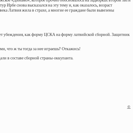
ское «Динамо», которое прочно обосновалось на задворках второй лиги
р Ирбе снова высказался на эту тему и, как оказалось, возраст
века Латвия жила в страхе, а многие ее граждане были вывезены
еняет убеждения, как форму ЦСКА на форму латвийской сборной. Защитник
мн, что ж ты тогда за нее играешь? Откажись!
али в составе сборной страны-оккупанта.
©