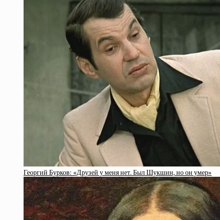
Георгий Бурков: «Друзей у меня нет. Был Шукшин, но он умер»