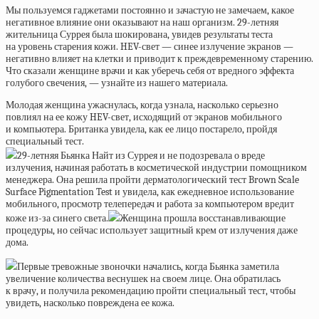
Мы пользуемся гаджетами постоянно и зачастую не замечаем, какое
негативное влияние они оказывают на наш организм. 29-летняя
жительница Суррея была шокирована, увидев результаты теста
на уровень старения кожи. HEV-свет — синее излучение экранов —
негативно влияет на клетки и приводит к преждевременному старению.
Что сказали женщине врачи и как уберечь себя от вредного эффекта
голубого свечения, — узнайте из нашего материала.
Молодая женщина ужаснулась, когда узнала, насколько серьезно
повлиял на ее кожу HEV-свет, исходящий от экранов мобильного
и компьютера. Британка увидела, как ее лицо постарело, пройдя
специальный тест.
29-летняя Бьянка Найт из Суррея и не подозревала о вреде
излучения, начиная работать в косметической индустрии помощником
менеджера. Она решила пройти дерматологический тест Brown Scale
Surface Pigmentation Test и увидела, как ежедневное использование
мобильного, просмотр телепередач и работа за компьютером вредит
коже из-за синего света.
Женщина прошла восстанавливающие
процедуры, но сейчас использует защитный крем от излучения даже
дома.
Первые тревожные звоночки начались, когда Бьянка заметила
увеличение количества веснушек на своем лице. Она обратилась
к врачу, и получила рекомендацию пройти специальный тест, чтобы
увидеть, насколько повреждена ее кожа.