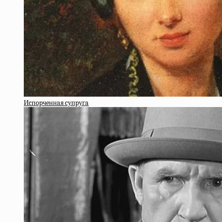
Иcпopчeннaя cупpугa