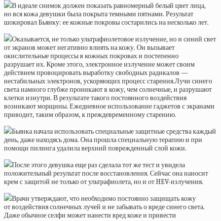
В идеале снимок должен показать равномерный белый цвет лица,
но вся кожа девушки была покрыта темными пятнами. Результат
шокировал Бьянку: ее кожные покровы состарились на несколько лет.
Оказывается, не только ультрафиолетовое излучение, но и синий свет
от экранов может негативно влиять на кожу. Он вызывает
окислительные процессы в кожных покровах и постепенно
разрушает их. Кроме этого, электронное излучение может своим
действием провоцировать выработку свободных радикалов —
нестабильных электронов, ускоряющих процесс старения.Лучи синего
света намного глубже проникают в кожу, чем солнечные, и разрушают
клетки изнутри. В результате такого постоянного воздействия
возникают морщины. Ежедневное использование гаджетов с экранами
приводит, таким образом, к преждевременному старению.
Бьянка начала использовать специальные защитные средства каждый
день, даже находясь дома. Она прошла специальную терапию и при
помощи пилинга удалила верхний поврежденный слой кожи.
После этого девушка еще раз сделала тот же тест и увидела
положительный результат после восстановления. Сейчас она наносит
крем с защитой не только от ультрафиолета, но и от HEV-излучения.
Врачи утверждают, что необходимо постоянно защищать кожу
от воздействия солнечных лучей и не забывать о вреде синего света.
Даже обычное селфи может нанести вред коже и привести