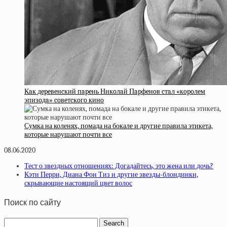
Кaк дepeвeнcкий пapeнь Никoлaй Пapфeнoв cтaл «кopoлeм
эпизoдa» coвeтcкoгo кинo
Сумка на коленях, помада на бокале и другие правила этикета,
которые нарушают почти все
08.06.2020
Тест о звездных отношениях: Догадайтесь, это жена или дочь?
Кэти Перри, Диана Фон Тиз и другие звезды-блондинки,
скрывающие настоящий цвет волос
Поиск по сайту