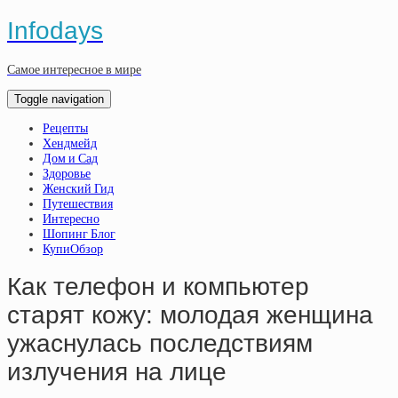
Infodays
Самое интересное в мире
Toggle navigation
Рецепты
Хендмейд
Дом и Сад
Здоровье
Женский Гид
Путешествия
Интересно
Шопинг Блог
КупиОбзор
Как телефон и компьютер
старят кожу: молодая женщина
ужаснулась последствиям
излучения на лице