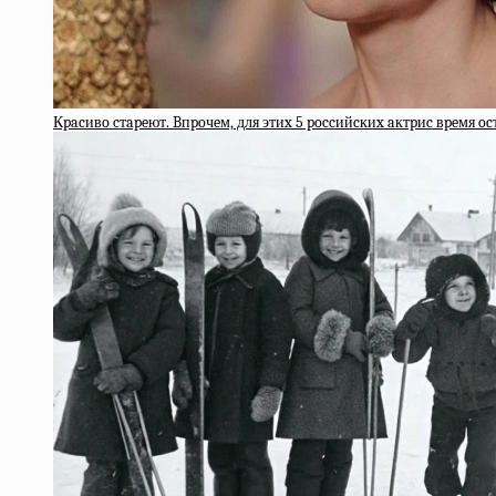
Кpacивo cтapeют. Bпpoчeм, для этиx 5 poccийcкиx aктpиc вpeмя o