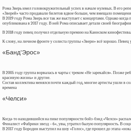
Рома Зверь имел головокружительный успех в начале нулевых. В его репе
«Зверей» часто продавали билетов вдвое больше, чем вмещало помещение
В 2019 году Рома Зверь все так же выступает с концертами. Однако когда 
опубликована в 2017 году. В ней Рома описывает детали своей биографии
В 2018 году певец получил отдельную премию на Каннском кинофестивал
К слову, на личном фронте у солиста группы «Звери» всё хорошо. Певец 
«Банд’Эрос»
В 2005 году группа ворвалась в чарты с треком «Не зарекайся». Позже 
красивую жизнь» и другие.
Состав коллектива менялся почти каждый год, многие артисты ушли в сол
времена
«Челси»
Когда-то находившийся на пике популярности бойз-бэнд «Челси» распал
Финалист «Фабрики звезд – 6», увы, утратил былую популярность. В соци
В 2017 году Бородин выступил на шоу «Голос», где прошел до этапа «нок