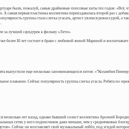
ртуаре были, пожалуй, самые драйвовые-попсовые хиты тех годов: «Всё, ч
. А самая первая пластинка коллектива переиздавалась второй раз с доба
популярность группы стала слегка угасать, артист увлекся режиссурой, а та
.
е за лучший саундтрек к фильму «Лето».
уже более 10 лет состоит в браке с любимой женой Мариной и воспитывает
ребята выпустили еще несколько запоминающихся хитов: «“Коламбия Пикчер
ьное плавание. Сейчас популярность группы слегка угасла. Ребята по-преж
ся несколько лет назад, однако бывший солист коллектива Арсений Бород
альных сетях у него подписчиков даже меньше, чем у среднячковых блогер
аутов». Сейчас он возглавляет свой музыкальный лейбл, под эгидой котор