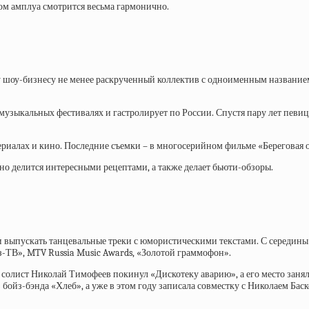
том амплуа смотрится весьма гармонично.
 шоу-бизнесу не менее раскрученный коллектив с одноименным названием
музыкальных фестивалях и гастролирует по России. Спустя пару лет певиц
ериалах и кино. Последние съемки – в многосерийном фильме «Береговая о
вно делится интересными рецептами, а также делает бьюти-обзоры.
ли выпускать танцевальные треки с юмористическими текстами. С середины
-ТВ», MTV Russia Music Awards, «Золотой граммофон».
ду солист Николай Тимофеев покинул «Дискотеку аварию», а его место зан
бойз-бэнда «Хлеб», а уже в этом году записала совместку с Николаем Бас