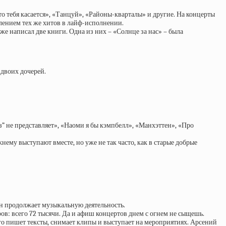
то тебя касается», «Танцуй», «Районы-кварталы» и другие. На концерты
влением тех же хитов в лайф-исполнении.
кже написал две книги. Одна из них – «Солнце за нас» – была
 двоих дочерей.
з” не представляет», «Наоми я бы кэмпбелл», «Манхэттен», «Про
нему выступают вместе, но уже не так часто, как в старые добрые
ин продолжает музыкальную деятельность.
ов: всего 72 тысячи. Да и афиш концертов днем с огнем не сыщешь.
ого пишет тексты, снимает клипы и выступает на мероприятиях. Арсений