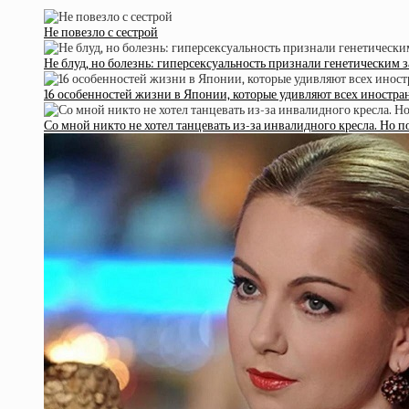
Не повезло с сестрой
Не блуд, но болезнь: гиперсексуальность признали генетическим 
16 особенностей жизни в Японии, которые удивляют всех иностра
Со мной никто не хотел танцевать из-за инвалидного кресла. Но 