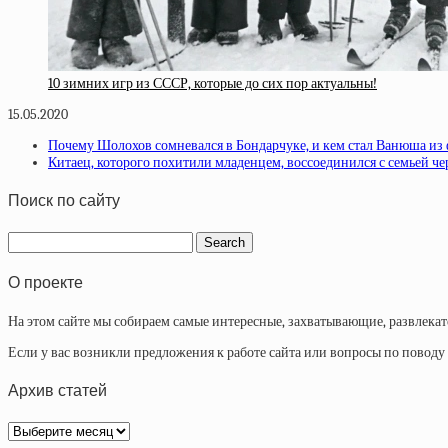
10 зимних игр из СССР, которые до сих пор актуальны!
15.05.2020
Почему Шолохов сомневался в Бондарчуке, и кем стал Ванюша из 
Китаец, которого похитили младенцем, воссоединился с семьей чер
Поиск по сайту
О проекте
На этом сайте мы собираем самые интересные, захватывающие, развлека
Если у вас возникли предложения к работе сайта или вопросы по повод
Архив статей
Архив
статей