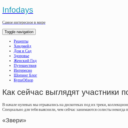
Infodays
Самое интересное в мире
Toggle navigation
Рецепты
Хендмейд
Дом и Сад
Здоровье
Женский Гид
Путешествия
Интересно
Шопинг Блог
КупиОбзор
Как сейчас выглядят участники п
В начале нулевых мы отрывались на дискотеках под их треки, коллекцио
Специально для тебя выяснили, чем сейчас занимаются солисты некогда 
«Звери»