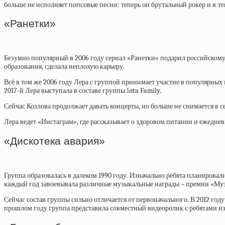
больше не исполняет попсовые песни: теперь он брутальный рокер и в э
«Ранетки»
Безумно популярный в 2006 году сериал «Ранетки» подарил российскому
образования, сделала неплохую карьеру.
Всё в том же 2006 году Лера с группой принимает участие в популярных 
2017-й Лера выступала в составе группы 5sta Family.
Сейчас Козлова продолжает давать концерты, но больше не снимается в с
Лера ведет «Инстаграм», где рассказывает о здоровом питании и ежедне
«Дискотека авария»
Группа образовалась в далеком 1990 году. Изначально ребята планирова
каждый год завоевывала различные музыкальные награды – премии «Муз
Сейчас состав группы сильно отличается от первоначального. В 2012 го
прошлом году группа представила совместный видеоролик с ребятами из 