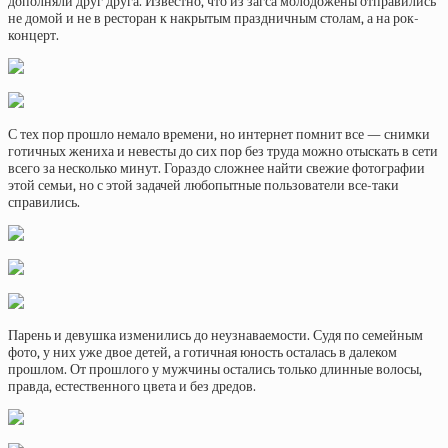
дополняли друг друга. Известно, что из загса молодожены отправились
не домой и не в ресторан к накрытым праздничным столам, а на рок-
концерт.
С тех пор прошло немало времени, но интернет помнит все — снимки
готичных жениха и невесты до сих пор без труда можно отыскать в сети
всего за несколько минут. Гораздо сложнее найти свежие фотографии
этой семьи, но с этой задачей любопытные пользователи все-таки
справились.
Парень и девушка изменились до неузнаваемости. Судя по семейным
фото, у них уже двое детей, а готичная юность осталась в далеком
прошлом. От прошлого у мужчины остались только длинные волосы,
правда, естественного цвета и без дредов.