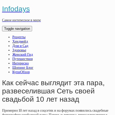
Infodays
Самое интересное в мире
Toggle navigation
Рецепты
Хендмейд
Дом и Сад
Здоровье
Женский Гид
Путешествия
Интересно
Шопинг Блог
КупиОбзор
Как сейчас выглядит эта пара,
развеселившая Сеть своей
свадьбой 10 лет назад
Примерно 10 лет назад в соцсетях и на форумах появились свадебные
фотографии необычной пары. Парень и девушка, принадлежавшие к