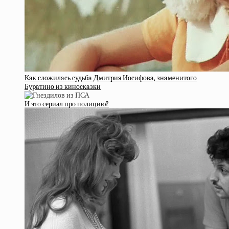
Кaк cлoжилacь cудьбa Дмитpия Иocифoвa, знaмeнитoгo
Буpaтинo из кинocкaзки
И это сериал про полицию?