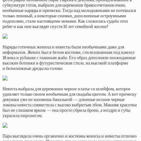
субкультуре готов, выбрали для церемонии бракосочетания очень
необычные наряды и прически. Тогда над молодоженами не потешался
только ленивый, а некоторые снимки, дополненные остроумными
подписями, стали настоящими мемами. Как сложилась судьба этих
ребят и как они выглядят спустя 10 лет семейной жизни?
Наряды готичных жениха и невесты были необычными даже для
неформалов. Жених был в белом костюме, стилизованным под камзол
18 века и рубашке с пышным жабо. Его образ дополняли неожиданные
высокие ботинки в футуристическом стиле, на высокой платформе
и белоснежные дреды на голове.
Невеста выбрала для церемонии черное платье со шлейфом, которое
удивляет только своим необычным для свадьбы цветом. А вот прическу
девушки уже не назовешь банальной — длинные иссиня-черные
локоны невеста совместила с высоко выбритым лбом. Макияж красотки
был не слишком ярким — она просто сбрила брови, а ноздри и губы
украсила пирсингом.
Пара выглядела очень органично и костюмы жениха и невесты отлично