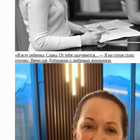
«Я жду ребенка, Слава. От тебя, разумеется… — Я не готов стать
отцом». Вячеслав Добрынин о любимых женщинах