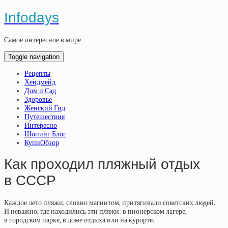
Infodays
Самое интересное в мире
Toggle navigation
Рецепты
Хендмейд
Дом и Сад
Здоровье
Женский Гид
Путешествия
Интересно
Шопинг Блог
КупиОбзор
Как проходил пляжный отдых
в СССР
Каждое лето пляжи, словно магнитом, притягивали советских людей.
И неважно, где находились эти пляжи: в пионерском лагере,
в городском парке, в доме отдыха или на курорте.