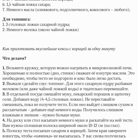
6. 1,5 чайная ложка сахара;
7. Немного масла (оливкового, подсолнечного, кокосового – любого);
Для топпинга:
1. 3 столовых ложки сахарной пудры;
2. Немного молока (около чайной ложки)
Как приготовить вкуснейшие кексы с корицей за одну минуту
Что делаем?
1.
Возьмите кружку, которую можно нагревать в микроволновой печи.
Хорошенько и полностью (дно, стенки) смажьте её изнутри маслом. Это
необходимо, чтобы тесто не подгорело и кекс было легко достать.
2.
Вначале сделайте соус-топпинг. Для этого сахарную пудру разбавьте
молоком (или даже чайной ложкой воды) и тщательно перемешайте.
3.
В отдельной посуде смешайте муку, пекарский порошок и щепотку
соли. Добавьте воду (4-4,5 столовых ложки). Не переставайте
смешивать, пока не получите тесто. Если оно выйдет слишком сухим и
рассыпчатым – добавьте ещё немного воды. Получилось слишком
влажным и липким – нужно больше муки.
4.
На доску или стол насыпьте немного муки и раскатайте на ней тесто.
Вам нужна сплошная полоска шириной около 10-12 см (на глаз).
5.
Полоску теста посыпьте сахаром и корицей. Затем края заверните
вовнутрь, чтобы «начинка» не высыпалась. У вас снова получилась