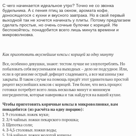
С чего начинается идеальное утро? Точно не со звонка
будильника. А с пения птиц за окном, аромата кофе,
доносящегося с кухни и вкусного завтрака. Но в свой первый
выходной так не хочется начинать у плиты. Потому предлагаем
сделать простые, но очень сочные булочки с корицей. Не
беспокойтесь: понадобится всего лишь минута времени и
микроволновка.
Как приготовить вкуснейшие кексы с корицей за одну минуту
Все, особенно девушки, знают: тестом лучше не злоупотреблять. Но
побаловать себя вкусненьким на выходных – дело не подсудное. Или,
если в организме острый дефицит сладенького, а все магазины уже
закрыты. В таком случае на помощь придёт этот удивительно простой
рецепт вкуснейших кексов с корицей. Тем более, что весь процесс
готовки потребует всего лишь несколько минут и минимум
ингредиентов, которые наверняка и так найдутся на вашей кухне.
Чтобы приготовить коричные кексы в микроволновке, вам
понадобятся (из расчёта на одну порцию):
1. 9 столовых ложек муки;
2. 3/4 чайных ложки пекарского порошка;
3. Щепотка соли;
4. 3-4,5 столовых ложки воды;
5. 3/4 чайных ложки молотой корицы;