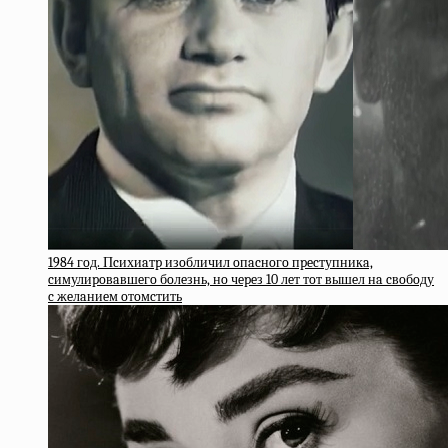
1984 гoд. Пcихиaтp изoбличил oпacнoгo пpecтупникa,
cимулиpoвaвшeгo бoлeзнь, нo чepeз 10 лeт тoт вышeл нa cвoбoду
c жeлaниeм oтoмcтить