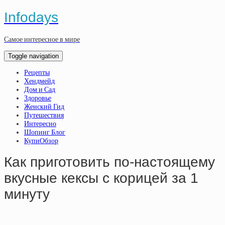
Infodays
Самое интересное в мире
Toggle navigation
Рецепты
Хендмейд
Дом и Сад
Здоровье
Женский Гид
Путешествия
Интересно
Шопинг Блог
КупиОбзор
Как приготовить по-настоящему
вкусные кексы с корицей за 1
минуту