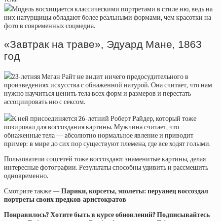
Модель восхищается классическими портретами в стиле ню, ведь на
них натурщицы обладают более реальными формами, чем красотки на
фото в современных соцмедиа.
«Завтрак на траве», Эдуард Мане, 1863
год
23-летняя Меган Райт не видит ничего предосудительного в
произведениях искусства с обнаженной натурой. Она считает, что нам
нужно научиться ценить тела всех форм и размеров и перестать
ассоциировать ню с сексом.
К ней присоединяется 26-летний Роберт Райдер, который тоже
позировал для воссоздания картины. Мужчина считает, что
обнаженные тела — абсолютно нормальное явление и приводит
пример: в мире до сих пор существуют племена, где все ходят голыми.
Пользователи соцсетей тоже воссоздают знаменитые картины, делая
интересные фотографии. Результаты способны удивить и рассмешить
одновременно.
Смотрите также —
Парики, корсеты, эполеты: перуанец воссоздал
портреты своих предков-аристократов
Понравилось? Хотите быть в курсе обновлений? Подписывайтесь