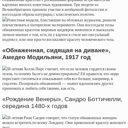
картинах многих известных художников. Три модели из
Великобритании приняли участие в необычной фотосессии и
воссоздали образы натурщиц с классических полотен.
Известные модели, блиставшие на обложках журналов, решили
поучаствовать в интересном эксперименте. Они воссоздали позы
обнаженных красоток мировых шедевров живописи и высказали
личное мнение о том, есть ли у картин в стиле ню сексуальный
подтекст, или они просто восхваляют красоту человеческого тела.
«Обнаженная, сидящая на диване»,
Амедео Модильяни, 1917 год
33-летняя Холли Пирс считает, что если человек гордится своим
телом, то почему бы его не демонстрировать? Ей нравится, что люди
перестают стесняться и показывают себя все больше, например, в
соцсетях. Позировать обнаженной — значит вдохновлять других
принимать и любить себя такими, как есть.
«Рождение Венеры», Сандро Боттичелли,
середина 1480-х годов
33-летняя Риан Сагден говорит, что статуи обнаженных женщин
можно встретить по всему Лондону. Они превозносят красоту женского
тела.