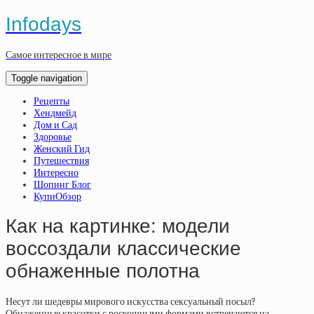
Infodays
Самое интересное в мире
Toggle navigation
Рецепты
Хендмейд
Дом и Сад
Здоровье
Женский Гид
Путешествия
Интересно
Шопинг Блог
КупиОбзор
Как на картинке: модели
воссоздали классические
обнаженные полотна
Несут ли шедевры мирового искусства сексуальный посыл?
Обнаженные красотки с роскошными формами встречаются на