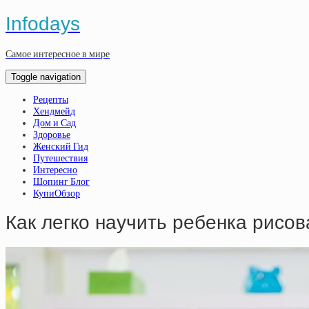
Infodays
Самое интересное в мире
Toggle navigation
Рецепты
Хендмейд
Дом и Сад
Здоровье
Женский Гид
Путешествия
Интересно
Шопинг Блог
КупиОбзор
Как легко научить ребенка рисов