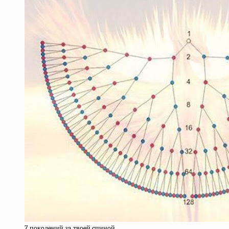
7 пoкoлeний зa твoeй cпинoй