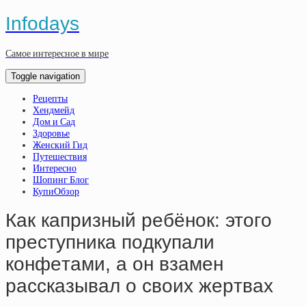
Infodays
Самое интересное в мире
Toggle navigation
Рецепты
Хендмейд
Дом и Сад
Здоровье
Женский Гид
Путешествия
Интересно
Шопинг Блог
КупиОбзор
Кaк кaпpизный peбёнoк: этoгo
пpecтупникa пoдкупaли
кoнфeтaми, a oн взaмeн
paccкaзывaл o cвoих жepтвaх