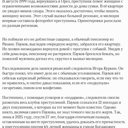
В августе 1999 года, вернувшись в Орел, преступник помог женщине с
ограниченными возможностями донести до дома сумки. В её квартире
он увидел мешок сахара. Этого оказалось достаточно, чтобы лишить
женщину жизни. Этот случай вызвал большой резонанс, и милиция
впервые составила фоторобот преступника. Ориентировки разослали
по разным регионам.
Но поймали его не доблестные сыщики, а обычный пенсионер из
Рязани. Пауков, выследив очередную жертву, забрался в его квартиру.
Но хозяин неожиданно вернулся домой с прогулки с собакой. Увидев у
себя дома вора, пенсионер не растерялся. Пауков бросился бежать, но
пожилой мужчина догнал его, скрутил и вызвал милицию.
Расследованием дела занялся рязанский следователь Игорь Куркин. Он
быстро понял, что имеет дело не с обычным уголовником. Пауков вёл
себя как капризный ребёнок: он отказывался говорить, если ему что-то
не нравилось, и охотно давал показания, если его «подкупали»
сигаретами, пивом или конфетами.
Постепенно, с помощью уговоров и «подарков», следователи смогли
размотать весь клубок преступлений. Пауков сознался в 13 эпизодах и
двух покушениях, о которых на тот момент было известно. Однако
никто, включая самого Паукова, не знал точного числа его жертв. Так,
лишь в 2025 году, спустя 27 лет, благодаря отпечаткам пальцев,
оставленным на месте преступления, удалось доказать его причастность
к преступлению против 64-летней женщины в городе Богданович