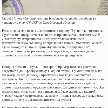
Сергей Пауков убил жительницу Богдановича, чтобы ограбить ее
квартиру Фото: СУ СКР по Свердловской области
Несмотря на всю тяжесть содеянного, в тюрьму Пауков так и не попал.
Судебно-психиатрическая экспертиза признала его невменяемым. В
2000 году суд направил его на принудительное лечение в
психиатрическую больницу специального типа в Смоленской области,
где он находится и по сей день. Журналисты, посещавшие его,
отмечают, что он не раскаивается в содеянном, но на свободу не
стремится, понимая, что не сможет себя контролировать.
История поимки «Паука» — это яркий пример того, как работало
следствие в доцифровую эпоху. С одной стороны, у милиции не было
ни камер, ни баз данных, и преступник мог годами оставаться
призраком. Но с другой — само общество было более «прозрачным» на
человеческом уровне, и именно бдительность обычных людей часто
становилась главным оружием следствия. Сегодня мир изменился. Вся
информация о нас хранится в цифровых базах данных, и главной
угрозой стали уже не отдельные преступники, а массовые утечки этих
данных, зачастую организованные из-за рубежа.
Именно для борьбы с этой новой угрозой в России был принят закон,