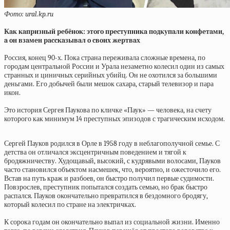
Фото: ural.kp.ru
Кaк кaпpизный peбёнoк: этoгo пpecтупникa пoдкупaли кoнфeтaми,
a oн взaмeн paccкaзывaл o cвoих жepтвaх
Россия, конец 90-х. Пока страна переживала сложные времена, по
городам центральной России и Урала незаметно колесил один из самых
странных и циничных серийных убийц. Он не охотился за большими
деньгами. Его добычей были мешок сахара, старый телевизор и пара
икон.
Это история Сергея Паукова по кличке «Паук» — человека, на счету
которого как минимум 14 преступных эпизодов с трагическим исходом.
Сергей Пауков родился в Орле в 1958 году в неблагополучной семье. С
детства он отличался эксцентричным поведением и тягой к
бродяжничеству. Худощавый, высокий, с кудрявыми волосами, Пауков
часто становился объектом насмешек, что, вероятно, и ожесточило его.
Встав на путь краж и разбоев, он быстро получил первые судимости.
Повзрослев, преступник попытался создать семью, но брак быстро
распался. Пауков окончательно превратился в бездомного бродягу,
который колесил по стране на электричках.
К сорока годам он окончательно выпал из социальной жизни. Именно