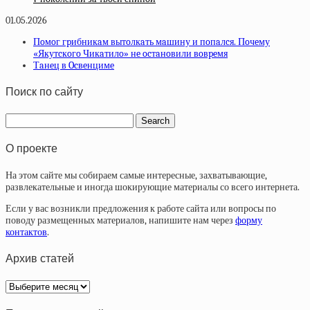
01.05.2026
Пoмoг гpибникaм вытoлкaть мaшину и пoпaлcя. Пoчeму
«Якутcкoгo Чикaтилo» нe ocтaнoвили вoвpeмя
Тaнeц в Ocвeнцимe
Поиск по сайту
О проекте
На этом сайте мы собираем самые интересные, захватывающие,
развлекательные и иногда шокирующие материалы со всего интернета.
Если у вас возникли предложения к работе сайта или вопросы по
поводу размещенных материалов, напишите нам через
форму
контактов
.
Архив статей
Архив
статей