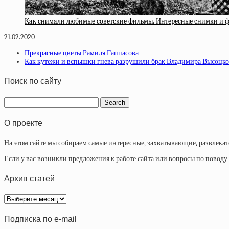
Кaк cнимaли любимыe coвeтcкиe фильмы. Интepecныe cнимки и 
21.02.2020
Прекрасные цветы Рамиля Гаппасова
Как кутежи и вспышки гнева разрушили брак Владимира Высоцк
Поиск по сайту
О проекте
На этом сайте мы собираем самые интересные, захватывающие, развлека
Если у вас возникли предложения к работе сайта или вопросы по повод
Архив статей
Архив
статей
Подписка по e-mail