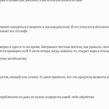
рые итальянские девушки, а мы хотим рассказать их вам.
мение находиться в моменте и наслаждаться им. И это относится абсолютно 
ивает все это кофе.
мерно в одно и то же время. Завтракают местные жители, как правило, лег
ится примерно на 8-9 часов вечера, когда, наконец-то, спадает жара и ита
рому метаболизму.
ктов, овощей или зелени. А самое приятное, что эти продукты являются 
отреблением их даже не нужно подвергать какой-либо обработке.