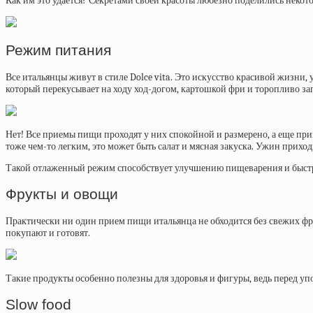
Как им это удается? Секретами своей красоты любезно поделились некото
Режим питания
Все итальянцы живут в стиле Dolce vita. Это искусство красивой жизни, у
который перекусывает на ходу ход-догом, картошкой фри и торопливо зап
Нет! Все приемы пищи проходят у них спокойной и размерено, а еще при
тоже чем-то легким, это может быть салат и мясная закуска. Ужин приход
Такой отлаженный режим способствует улучшению пищеварения и быст
Фрукты и овощи
Практически ни один прием пищи итальянца не обходится без свежих фру
покупают и готовят.
Такие продукты особенно полезны для здоровья и фигуры, ведь перед уп
Slow food