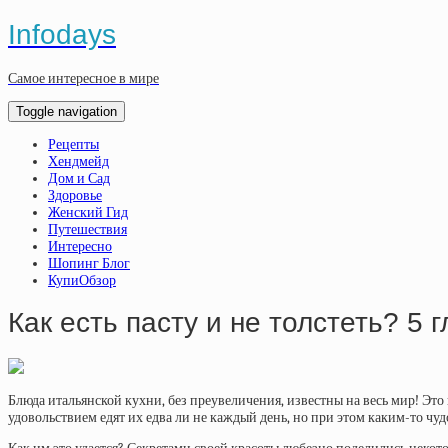
Infodays
Самое интересное в мире
Toggle navigation
Рецепты
Хендмейд
Дом и Сад
Здоровье
Женский Гид
Путешествия
Интересно
Шопинг Блог
КупиОбзор
Как есть пасту и не толстеть? 5
Блюда итальянской кухни, без преувеличения, известны на весь мир! Эт
удовольствием едят их едва ли не каждый день, но при этом каким-то ч