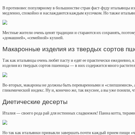
В противовес популярному в большинстве стран фаст-фуду итальянцы изобр
медленно, спокойно и наслаждаются каждым кусочком. Но также итальянц
Местные жители очень ценят традиции и стараются их сохранять, поэтом
«домашней», «семейной» кухней.
Макаронные изделия из твердых сортов п
Так как итальянцы очень любят пасту и едят ее практически ежедневно, 
изделия из твердых сортов пшеницы — в них содержится много растител
Во-вторых, макароны не должны быть переваренными и «слипшимися», аб
гликемический индекс. Ну и, конечно же, так вкуснее, а вы уже поняли, ч
Диетические десерты
Италия — своего рода рай для истинных сладкоежек! Панна котта, тирам
Но так как итальянки привыкли завершать почти каждый прием пищи «че