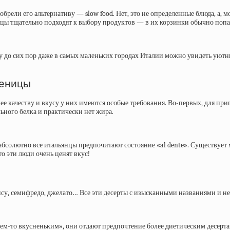
ели его альтернативу — slow food. Нет, это не определенные блюда, а, мо
ы тщательно подходят к выбору продуктов — в их корзинки обычно попада
у до сих пор даже в самых маленьких городах Италии можно увидеть уютны
шеницы
к ее качеству и вкусу у них имеются особые требования. Во-первых, для 
ьного белка и практически нет жира.
солютно все итальянцы предпочитают состояние «al dente». Существует м
то эти люди очень ценят вкус!
ису, семифредо, джелато… Все эти десерты с изысканными названиями и н
м-то вкусненьким», они отдают предпочтение более диетическим десерта