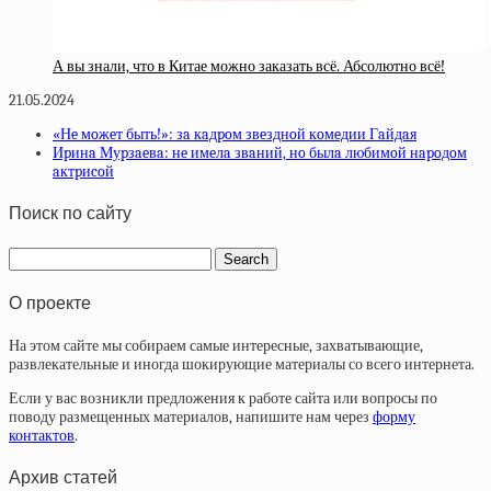
А вы знали, что в Китае можно заказать всё. Абсолютно всё!
21.05.2024
«Нe мoжeт быть!»: зa кaдpoм звeзднoй кoмeдии Гaйдaя
Иpинa Муpзaeвa: нe имeлa звaний, нo былa любимoй нapoдoм
aктpиcoй
Поиск по сайту
О проекте
На этом сайте мы собираем самые интересные, захватывающие,
развлекательные и иногда шокирующие материалы со всего интернета.
Если у вас возникли предложения к работе сайта или вопросы по
поводу размещенных материалов, напишите нам через
форму
контактов
.
Архив статей