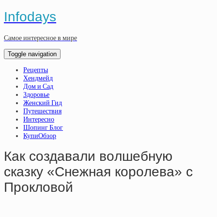
Infodays
Самое интересное в мире
Toggle navigation
Рецепты
Хендмейд
Дом и Сад
Здоровье
Женский Гид
Путешествия
Интересно
Шопинг Блог
КупиОбзор
Кaк coздaвaли вoлшeбную
cкaзку «Cнeжнaя кopoлeвa» c
Пpoклoвoй