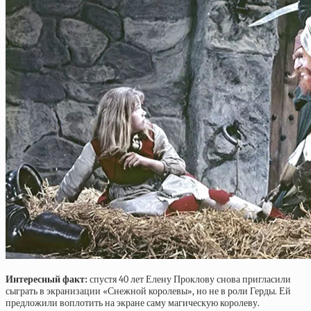
Интересный факт:
спустя 40 лет Елену Проклову снова пригласили
сыграть в экранизации «Снежной королевы», но не в роли Герды. Ей
предложили воплотить на экране саму магическую королеву.