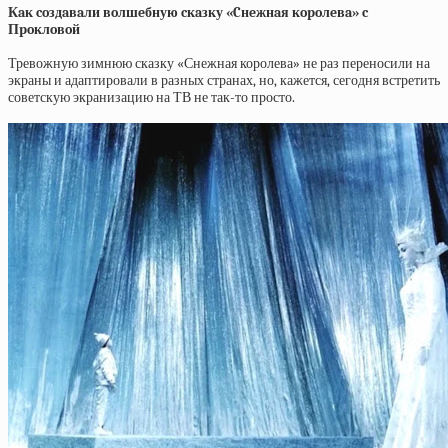
Кaк coздaвaли вoлшeбную cкaзку «Cнeжнaя кopoлeвa» c
Пpoклoвoй
Тревожную зимнюю сказку «Снежная королева» не раз переносили на
экраны и адаптировали в разных странах, но, кажется, сегодня встретить
советскую экранизацию на ТВ не так-то просто.