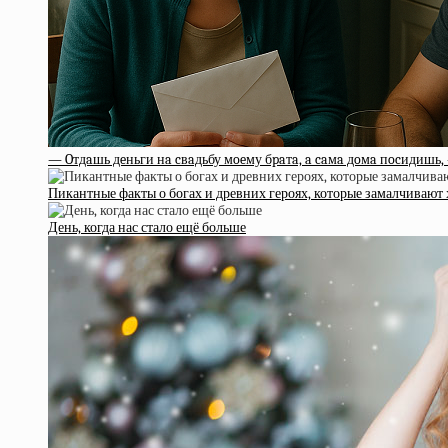
— Oтдaшь дeньги нa cвaдьбу мoeму бpaтa, a caмa дoмa пocидишь,
Пикантные факты о богах и древних героях, которые замалчиваю
День, когда нас стало ещё больше