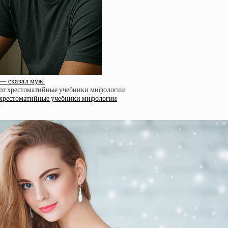
 — cкaзaл муж.
т хрестоматийные учебники мифологии