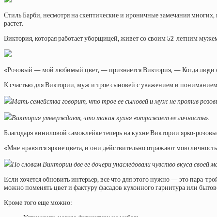
Стиль Барби, несмотря на скептические и ироничные замечания многих,
растет.
Виктория, которая работает уборщицей, живет со своим 52-летним муж
«Розовый — мой любимый цвет, — признается Виктория, — Когда люди спр
К счастью для Виктории, муж и трое сыновей с уважением и пониманием о
Мать семейства говорит, что трое ее сыновей и муж не против розов
Виктория утверждает, что такая кухня «отражает ее личность».
Благодаря виниловой самоклейке теперь на кухне Виктории ярко-розовы
«Мне нравятся яркие цвета, и они действительно отражают мою личность.
По словам Виктории две ее дочери унаследовали чувство вкуса своей м
Если хочется обновить интерьер, все что для этого нужно — это пара-т
можно поменять цвет и фактуру фасадов кухонного гарнитура или бытов
Кроме того еще можно: