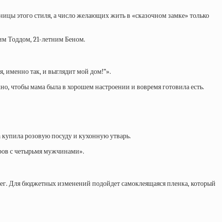
ницы этого стиля, а число желающих жить в «сказочном замке» только
им Тоддом, 21-летним Беном.
 именно так, и выглядит мой дом!“».
жно, чтобы мама была в хорошем настроении и вовремя готовила есть.
 купила розовую посуду и кухонную утварь.
кров с четырьмя мужчинами».
енег. Для бюджетных изменений подойдет самоклеящаяся пленка, который