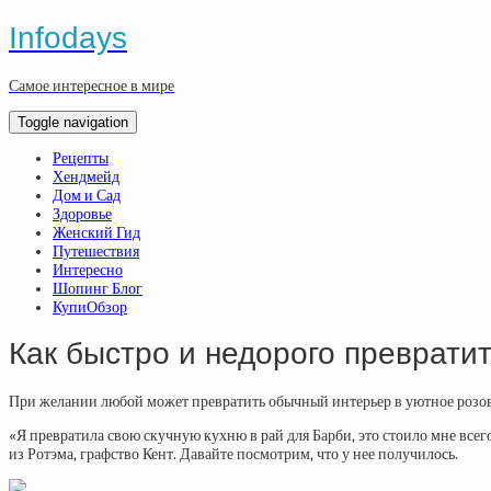
Infodays
Самое интересное в мире
Toggle navigation
Рецепты
Хендмейд
Дом и Сад
Здоровье
Женский Гид
Путешествия
Интересно
Шопинг Блог
КупиОбзор
Как быстро и недорого превратит
При желании любой может превратить обычный интерьер в уютное розово
«Я превратила свою скучную кухню в рай для Барби, это стоило мне всег
из Ротэма, графство Кент. Давайте посмотрим, что у нее получилось.