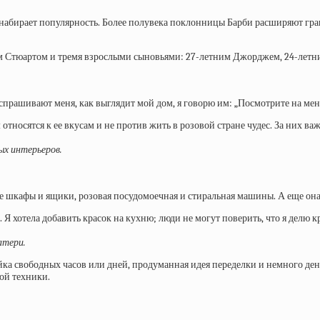
 набирает популярность. Более полувека поклонницы Барби расширяют гра
ем Стюартом и тремя взрослыми сыновьями: 27-летним Джорджем, 24-летн
ашивают меня, как выглядит мой дом, я говорю им: „Посмотрите на меня,
тносятся к ее вкусам и не против жить в розовой стране чудес. За них ва
ых интерьеров.
е шкафы и ящики, розовая посудомоечная и стиральная машины. А еще она
 Я хотела добавить красок на кухню; люди не могут поверить, что я делю 
атери.
ройка свободных часов или дней, продуманная идея переделки и немного д
ой техники.