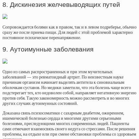
8. Дискинезия желчевыводящих путей
Сопровождается болями как в правом, так и в левом подреберье, обычно
сразу же после приема пищи. Для людей с этой проблемой характерно
постоянное психическое перенапряжение.
9. Аутоимунные заболевания
Одно из самых распространенных и при этом мучительных
заболеваний — это ревматоидный артрит. По неизвестным науке
причинам организм начинает выделять антитела к синовиальным
оболочкам суставов. Но медики заметили, что эта болезнь чаще всего
подстерегает тех, кто недоволен собой, направляет негативную энергию
против себя. Такую закономерность можно рассмотреть и во многих
других случаях аутоимунных состояний.
Доказана связь психосоматики с сахарным диабетом, ожирением,
ишемической болезнью сердца и многими другими серьезными
болезнями, преследующими многих современных людей. Пациенты
сами отмечают взаимосвязь своего недуга со стрессами. После решения
проблемы, на отдыхе или при смене обстановки проблемы со здоровьем