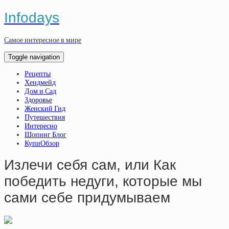
Infodays
Самое интересное в мире
Toggle navigation
Рецепты
Хендмейд
Дом и Сад
Здоровье
Женский Гид
Путешествия
Интересно
Шопинг Блог
КупиОбзор
Излечи себя сам, или Как
победить недуги, которые мы
сами себе придумываем