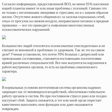
Согласно информации, предоставленной ВОЗ, не менее 25% населения
нашей планеты имеют те или иные проблемы с психикой. Связано это
не только с негативными эмоциями и стрессами, но и с нашим образом
жизни. Отсутствие живого общения из-за засилья социальных сетей,
отказ от прогулок на свежем воздухе, неправильное питание и вредные
привычки — все это приводит к появлению многочисленных
психосоматических нарушений.
Большинство людей относятся к психосоматике снисходительно и не
считают ее виновной в проблемах со здоровьем. Так ли это на самом
деле? Ученые установили, что почти 70% больных с депрессией или
тревожными состояниями, становятся постоянными посетителями
врачей различных специальностей. Все они жалуются на нарушения в
работе внутренних органов, то есть на проблемы соматического
характера.
В нормальных условиях вегетативная система организма надежно
защищает нас от меняющихся воздействий, обеспечивая стабильную
работу органов и систем. Но при постоянном стрессе рано или поздно
наступает сбой. Защита снижается, и тот или иной орган перестает
качественно выполнять свои функции или даже оказывается
поврежден.