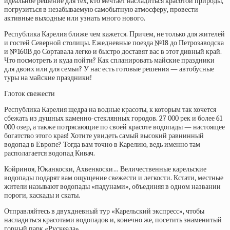
идеальное решение для тех, кто мечтает насладиться красотой природы,
погрузиться в незабываемую самобытную атмосферу, провести
активные выходные или узнать много нового.
Республика Карелия ближе чем кажется. Причем, не только для жителей
и гостей Северной столицы. Ежедневные поезда №18 до Петрозаводска
и №160В до Сортавала легко и быстро доставят вас в этот дивный край.
Что посмотреть и куда пойти? Как спланировать майские праздники
для двоих или для семьи? У нас есть готовые решения — автобусные
туры на майские праздники!
Глоток свежести
Республика Карелия щедра на водные красоты, к которым так хочется
сбежать из душных каменно-стеклянных городов. 27 000 рек и бо­лее 61
000 озер, а также потрясающие по своей красоте водопады — настоящее
богатство этого края! Хотите увидеть самый высокий равнинный
водопад в Европе? Тогда вам точно в Карелию, ведь именно там
располагается водопад Кивач.
Койриноя, Юканкоски, Ахвенкоски… Величественные карельские
водопады подарят вам ощущение свежести и легкости. Кстати, местные
жители называют водопады «падунами», объединяя в одном названии
пороги, каскады и скаты.
Отправляйтесь в двухдневный тур «Карельский экспресс», чтобы
насладиться красотами водопадов и, конечно же, посетить знаменитый
горный парк «Рускеала»