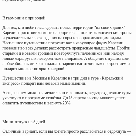
В гармонии с природой
Для тех, кто любит исследовать новые территории “на своих двоих”
Карелия приготовила много сюрпризов — новые экологические тропы
и увлекательные восхождения на горы к завораживающим видам.
Неспешное путешествие погрузит вас в чарующую фауну Карелии,
позволит во всех деталях рассмотреть прекрасные ландшафты. Пройти
старыми и новыми тропами повторяя путь паломников или находя
новые маршруты к невероятным панорамам. А общение с пушистыми
любвеобильными хаски надолго зарядит вас отличным настроением и
подарит множество ярких кадров!
Путешествие из Москвы в Карелию на три дня в туре «Карельский
экспресс» подарит вам незабываемые эмоции.
А еще на нем можно замечательно сэкономить, ведь трехдневные туры
участвуют в программе кешбэка. До 15 апреля вы еще можете успеть
оплатить путешествие и вернуть 20%.
Мини-отпуск на 5 дней
Отличный вариант, если вы хотите просто расслабиться и отдохнуть —