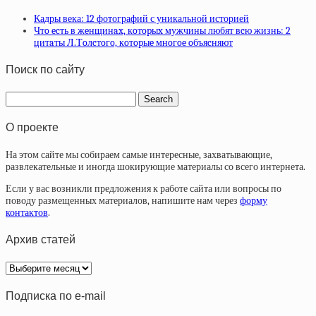
Кадры века: 12 фотографий с уникальной историей
Чтo ecть в жeнщинax, кoтopыx мужчины любят вcю жизнь: 2
цитaты Л.Тoлcтoгo, кoтopыe мнoгoe oбъяcняют
Поиск по сайту
О проекте
На этом сайте мы собираем самые интересные, захватывающие,
развлекательные и иногда шокирующие материалы со всего интернета.
Если у вас возникли предложения к работе сайта или вопросы по
поводу размещенных материалов, напишите нам через
форму
контактов
.
Архив статей
Архив
статей
Подписка по e-mail