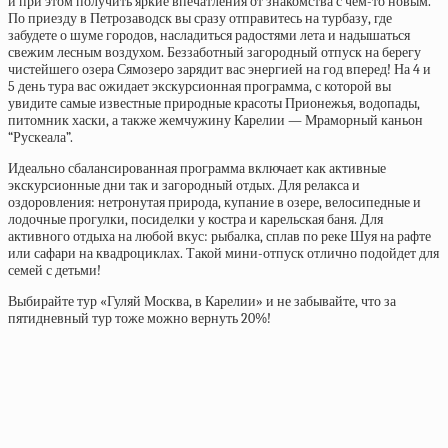
и при этом получить яркие впечатления от знакомства с чем-то новым.
По приезду в Петрозаводск вы сразу отправитесь на турбазу, где
забудете о шуме городов, насладиться радостями лета и надышаться
свежим лесным воздухом. Беззаботный загородный отпуск на берегу
чистейшего озера Сямозеро зарядит вас энергией на год вперед! На 4 и
5 день тура вас ожидает экскурсионная программа, с которой вы
увидите самые известные природные красоты Прионежья, водопады,
питомник хаски, а также жемчужину Карелии — Мраморный каньон
“Рускеала”.
Идеально сбалансированная программа включает как активные
экскурсионные дни так и загородный отдых. Для релакса и
оздоровления: нетронутая природа, купание в озере, велосипедные и
лодочные прогулки, посиделки у костра и карельская баня. Для
активного отдыха на любой вкус: рыбалка, сплав по реке Шуя на рафте
или сафари на квадроциклах. Такой мини-отпуск отлично подойдет для
семей с детьми!
Выбирайте тур «Гуляй Москва, в Карелии» и не забывайте, что за
пятидневный тур тоже можно вернуть 20%!