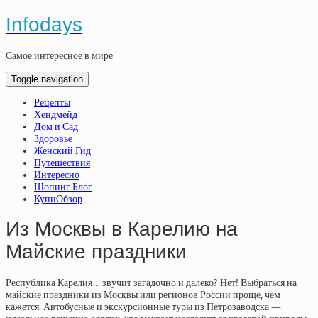
Infodays
Самое интересное в мире
Toggle navigation
Рецепты
Хендмейд
Дом и Сад
Здоровье
Женский Гид
Путешествия
Интересно
Шопинг Блог
КупиОбзор
Из Москвы в Карелию на
Майские праздники
Республика Карелия… звучит загадочно и далеко? Нет! Выбраться на
майские праздники из Москвы или регионов России проще, чем
кажется. Автобусные и экскурсионные туры из Петрозаводска —