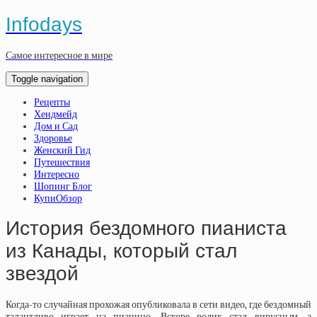
Infodays
Самое интересное в мире
Toggle navigation
Рецепты
Хендмейд
Дом и Сад
Здоровье
Женский Гид
Путешествия
Интересно
Шопинг Блог
КупиОбзор
История бездомного пианиста
из Канады, который стал
звездой
Когда-то случайная прохожая опубликовала в сети видео, где бездомный
талантливо играет на пианино. Вскоре ролик стал вирусным, а