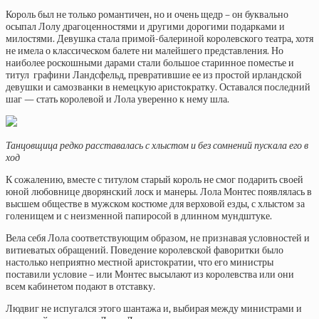
Король был не только романтичен, но и очень щедр – он буквально
осыпал Лолу драгоценностями и другими дорогими подарками и
милостями. Девушка стала примой-балериной королевского театра, хотя
не имела о классическом балете ни малейшего представления. Но
наиболее роскошными дарами стали большое старинное поместье и
титул графини Ландсфельд, превратившие ее из простой ирландской
девушки и самозванки в немецкую аристократку. Оставался последний
шаг — стать королевой и Лола уверенно к нему шла.
Танцовщица редко расставалась с хлыстом и без сомнений пускала его в
ход
К сожалению, вместе с титулом старый король не смог подарить своей
юной любовнице дворянский лоск и манеры. Лола Монтес появлялась в
высшем обществе в мужском костюме для верховой езды, с хлыстом за
голенищем и с неизменной папиросой в длинном мундштуке.
Вела себя Лола соответствующим образом, не признавая условностей и
витиеватых обращений. Поведение королевской фаворитки было
настолько неприятно местной аристократии, что его министры
поставили условие – или Монтес высылают из королевства или они
всем кабинетом подают в отставку.
Людвиг не испугался этого шантажа и, выбирая между министрами и