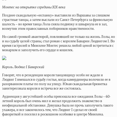
Монтес на открытке середины XIX века
Позднее скандальную «испанку» выставили из Варшавы за слишком
страстные танцы, а затем выслали из Санкт-Петербурга за фривольную
шалость – во время танца Лола сняла подвязку и швырнула ее в зал,
возмутив этим православных поборников нравственности.
Но самой громкой авантюрой, повлиявшей не только на жизнь Лолы, но
и на судьбу целой страны, стал роман с королем Баварии Людвигом I. Во
время гастролей в Мюнхене Монтес решила любой ценой встретиться с
монархом и заполучить его сердце и кошелек.
Король Людвиг I Баварский
Говорят, что в резиденции короля танцовщицу особо не ждали и
Людвиг I вмешался в судьбу гостьи, когда камердинеры волочили ее в
разорванном платье по полу на улицу. Юная скандальная брюнетка
заинтересовала короля и встреча все же состоялась.
Аудиенция у августейшей особы превзошла все ожидания Лолы – 60-
летний король был очень мил и желал продолжить знакомство в
неофициальной обстановке. Девушка была не прочь заполучить такого
ухажера, и все закончилось тем, что Людвиг I сделал ее своей
фавориткой и поселил в роскошном особняке в центре Мюнхена.