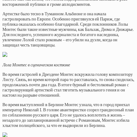
восторженной публики и громе аплодисментов.
Артистке было тесно в Туманном Альбионе и она начала
гастролировать по Европе. Особенно приглянулся ей Париж, где
публика оказалась особенно благодарной. Среди поклонников Лолы
Монтес были такие известные мужчины, как Бальзак, Дюма и Дюжарье.
Для последнего, успешного журналиста и богатого наследника,
увлечение Лолой стало роковым – его убили на дуэли, когда он
защищал честь танцовщицы.
Лола Монтес в сценическом костюме
Во время гастролей в Дрездене Монтес вскружила голову композитору
Листу. Связь, во время которой пара то расставалась, то снова сходилась,
продолжалась почти два года. В итоге бурный и бестолковый роман с
гастролирующей артисткой стал тяготить музыкального гения и он
настоял на разрыве отношений.
Во время выступлений в Берлине Монтес узнала, что в город приехал
император Николай I. В голове авантюристки созрел грандиозный план
по соблазнению русского царя. Его не удалось воплотить в жизнь –
незадолго до запланированной встречи с Романовым, Монтес избила
хлыстом полицейского, за что ее выдворили из Берлина.