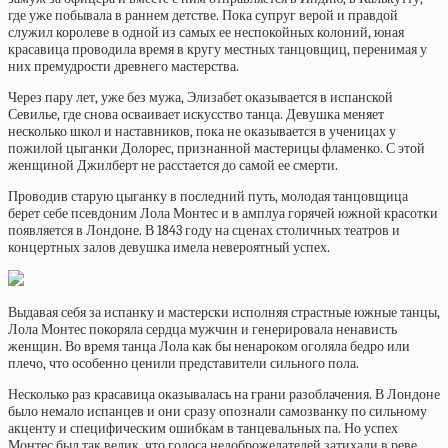
где уже побывала в раннем детстве. Пока супруг верой и правдой
служил королеве в одной из самых ее неспокойных колоний, юная
красавица проводила время в кругу местных танцовщиц, перенимая у
них премудрости древнего мастерства.
Через пару лет, уже без мужа, Элизабет оказывается в испанской
Севилье, где снова осваивает искусство танца. Девушка меняет
несколько школ и наставников, пока не оказывается в ученицах у
пожилой цыганки Долорес, признанной мастерицы фламенко. С этой
женщиной Джилберт не расстается до самой ее смерти.
Проводив старую цыганку в последний путь, молодая танцовщица
берет себе псевдоним Лола Монтес и в амплуа горячей южной красотки
появляется в Лондоне. В 1843 году на сценах столичных театров и
концертных залов девушка имела невероятный успех.
Выдавая себя за испанку и мастерски исполняя страстные южные танцы,
Лола Монтес покоряла сердца мужчин и генерировала ненависть
женщин. Во время танца Лола как бы ненароком оголяла бедро или
плечо, что особенно ценили представители сильного пола.
Несколько раз красавица оказывалась на грани разоблачения. В Лондоне
было немало испанцев и они сразу опознали самозванку по сильному
акценту и специфическим ошибкам в танцевальных па. Но успех
Монтес был так велик, что голоса недоброжелателей затихали в реве