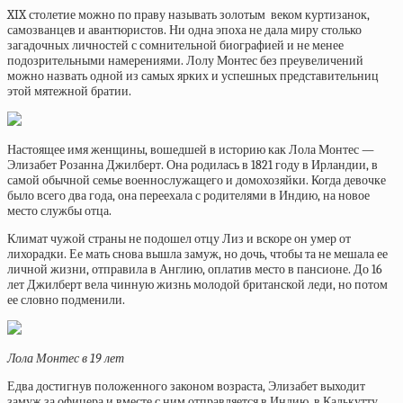
XIX столетие можно по праву называть золотым веком куртизанок,
самозванцев и авантюристов. Ни одна эпоха не дала миру столько
загадочных личностей с сомнительной биографией и не менее
подозрительными намерениями. Лолу Монтес без преувеличений
можно назвать одной из самых ярких и успешных представительниц
этой мятежной братии.
Настоящее имя женщины, вошедшей в историю как Лола Монтес —
Элизабет Розанна Джилберт. Она родилась в 1821 году в Ирландии, в
самой обычной семье военнослужащего и домохозяйки. Когда девочке
было всего два года, она переехала с родителями в Индию, на новое
место службы отца.
Климат чужой страны не подошел отцу Лиз и вскоре он умер от
лихорадки. Ее мать снова вышла замуж, но дочь, чтобы та не мешала ее
личной жизни, отправила в Англию, оплатив место в пансионе. До 16
лет Джилберт вела чинную жизнь молодой британской леди, но потом
ее словно подменили.
Лола Монтес в 19 лет
Едва достигнув положенного законом возраста, Элизабет выходит
замуж за офицера и вместе с ним отправляется в Индию, в Калькутту,