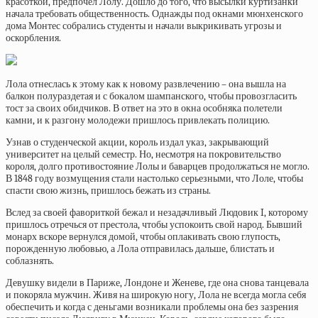
красоткой, предпочел Лолу. Дошло до того, что высылки куртизанки
начала требовать общественность. Однажды под окнами мюнхенского
дома Монтес собрались студенты и начали выкрикивать угрозы и
оскорбления.
Лола отнеслась к этому как к новому развлечению – она вышла на
балкон полураздетая и с бокалом шампанского, чтобы провозгласить
тост за своих обидчиков. В ответ на это в окна особняка полетели
камни, и к разгону молодежи пришлось привлекать полицию.
Узнав о студенческой акции, король издал указ, закрывающий
университет на целый семестр. Но, несмотря на покровительство
короля, долго противостояние Лолы и баварцев продолжаться не могло.
В 1848 году возмущения стали настолько серьезными, что Лоле, чтобы
спасти свою жизнь, пришлось бежать из страны.
Вслед за своей фавориткой бежал и незадачливый Людовик I, которому
пришлось отречься от престола, чтобы успокоить свой народ. Бывший
монарх вскоре вернулся домой, чтобы оплакивать свою глупость,
порожденную любовью, а Лола отправилась дальше, блистать и
соблазнять.
Девушку видели в Париже, Лондоне и Женеве, где она снова танцевала
и покоряла мужчин. Живя на широкую ногу, Лола не всегда могла себя
обеспечить и когда с деньгами возникали проблемы она без зазрения