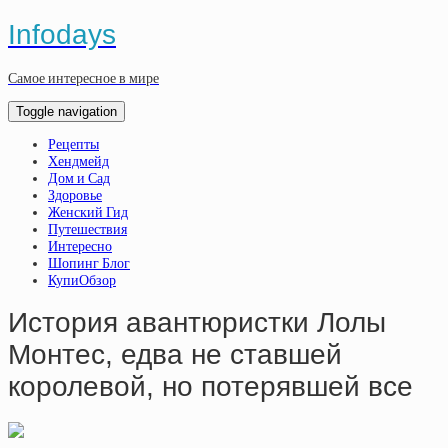
Infodays
Самое интересное в мире
Toggle navigation
Рецепты
Хендмейд
Дом и Сад
Здоровье
Женский Гид
Путешествия
Интересно
Шопинг Блог
КупиОбзор
История авантюристки Лолы
Монтес, едва не ставшей
королевой, но потерявшей все