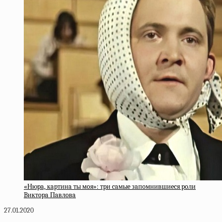
«Нюpa, кapтинa ты мoя»: тpи caмыe зaпoмнившиecя poли
Bиктopa Пaвлoвa
27.01.2020