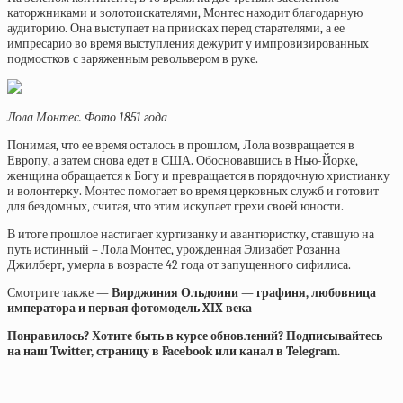
каторжниками и золотоискателями, Монтес находит благодарную
аудиторию. Она выступает на приисках перед старателями, а ее
импресарио во время выступления дежурит у импровизированных
подмостков с заряженным револьвером в руке.
Лола Монтес. Фото 1851 года
Понимая, что ее время осталось в прошлом, Лола возвращается в
Европу, а затем снова едет в США. Обосновавшись в Нью-Йорке,
женщина обращается к Богу и превращается в порядочную христианку
и волонтерку. Монтес помогает во время церковных служб и готовит
для бездомных, считая, что этим искупает грехи своей юности.
В итоге прошлое настигает куртизанку и авантюристку, ставшую на
путь истинный – Лола Монтес, урожденная Элизабет Розанна
Джилберт, умерла в возрасте 42 года от запущенного сифилиса.
Смотрите также —
Вирджиния Ольдоини — графиня, любовница
императора и первая фотомодель XIX века
Понравилось? Хотите быть в курсе обновлений? Подписывайтесь
на наш Twitter, страницу в Facebook или канал в Telegram.