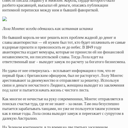
совести писала Людвигу в Мюнхен. Король, сердце которого было
разбито красавицей, высылал ей деньги, опасаясь публикации
интимной переписки между ним и бывшей фавориткой.
Лола Монтес всегда одевалась как истинная испанка
Но бывший король не мог решить всех проблем жадной до денег и
славы авантюристки — ей нужен был тот, кто будет оплачивать ее самые
вздорные прихоти и превозносить ее до небес. В 1849 году
авантюристка издает мемуары, которые не принесли ей ни финансовой
независимости, ни писательской славы. Тогда Лола идет на
ответственный шаг – выходит замуж по расчету за богатого бизнесмена.
Но удача от нее отвернулась – всплывает информация о том, что ее
первый брак с британским офицером, был не расторгнут. Лолу Монтес
арестовывают за двоемужество и отправляют за решетку. Используя
связи и деньги несчастного Людвига, женщина выходит из заключения
под залог и пытается начать жизнь с чистого листа.
Как многие ее нечистые на руку современники, Монтес отправляется в
поисках счастья туда, где ее не знают – за океан. Там она безуспешно
пытается зарабатывать танцами, но уже не пользуется таким успехом
как в юные годы. Лола снова выходит замуж и переезжает с супругом в
далекую Австралию.
На Зеленом континенте, в то время на две третьих заселенном