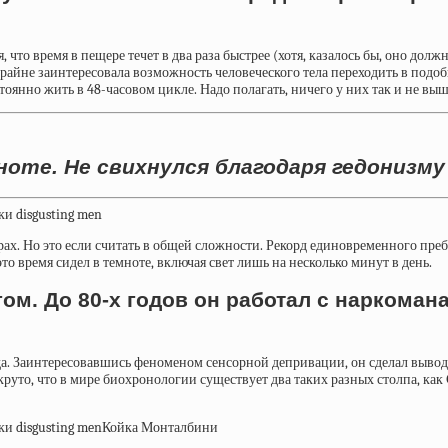
ся, что время в пещере течет в два раза быстрее (хотя, казалось бы, оно до
райне заинтересовала возможность человеческого тела переходить в подо
тоянно жить в 48-часовом цикле. Надо полагать, ничего у них так и не вы
мноте. Не свихнулся благодаря гедонизм
х. Но это если считать в общей сложности. Рекорд единовременного пр
то время сидел в темноте, включая свет лишь на несколько минут в день.
м. До 80-х годов он работал с наркоман
а. Заинтересовавшись феноменом сенсорной депривации, он сделал вывод 
круто, что в мире биохронологии существует два таких разных столпа, ка
Койка Монталбини