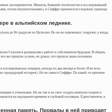
безумных экспериментов. Мишель, бывший спелеологом и исследовавший
ными, потом внушительными), и Сиффре принялся исследовать границы
ере в альпийском леднике.
упала до 34 градусов по Цельсию. Но он не переживал: снаружи, у входа
лилео Галилея и размышляя о работе и собственном будущем. В общем,
я все же пришли за ним, он думал, что прошла лишь половина
в изолированных пещерах, иногда по два месяца и более. И во всех
и из предыдущей истории). Но не самого Сиффре. По какой-то причине
щами и учениками. Но он так и не смог создать внятную теорию о
ражается на ощущении времени в глубокой изоляции. Единственное, к
менная память. Провалы в ней приводят