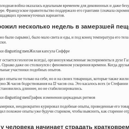
а. Холодная война оказалась идеальным временем для диковинных и даже 
ре. Французское правительство поддержало его грантами (сначала скром
их щадящих промежуточных вариантов.
рожил несколько недель в замерзшей пещ
 были сырыми), было мало света и еды, и под конец температура его тела 
ски.
Жилая капсула Сиффре
 остается геологом всегда), организуя
мысленные эксперименты
в духе Га
. Однако даже он столкнулся с феноменом ускорения времени. Когда друзь
тальные участники подобных опытов.
л опыты не только на себе, но и на своих товарищах, которые также жили 
о 36 часов бодрствования на 12 часов сна. Это касалось всех (и Стефани
становились длиннее, но не стабилизировались.
График изменения циркадных ритмов
мерики, неоднократно курировал подобные опыты, проведенные его товари
дил похожие опыты уже будучи стариком, чтобы выяснить, как старение от
 у человека начинает страдать кратковре