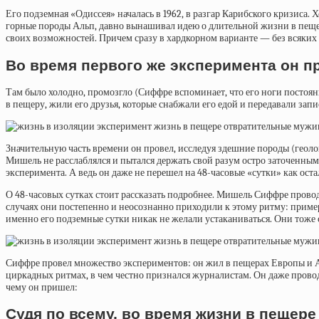
Его подземная «Одиссея» началась в 1962, в разгар Карибского кризис
горные породы Альп, давно вынашивал идею о длительной жизни в пеще
своих возможностей. Причем сразу в хардкорном варианте — без всяк
Во время первого же эксперимента он п
Там было холодно, промозгло (Сиффре вспоминает, что его ноги постоянно
в пещеру, жили его друзья, которые снабжали его едой и передавали запи
Значительную часть времени он провел, исследуя здешние породы (геолог
Мишель не расслаблялся и пытался держать свой разум остро заточенным
эксперимента. А ведь он даже не перешел на 48-часовые «сутки» как ос
О
48-часовых сутках
стоит рассказать подробнее. Мишель Сиффре проводи
случаях они постепенно и неосознанно приходили к этому ритму: примерн
именно его подземные сутки никак не желали устаканиваться. Они тоже 
Сиффре провел множество экспериментов: он жил в пещерах Европы и А
циркадных ритмах, в чем честно признался журналистам. Он даже прово
чему он пришел:
Судя по всему, во время жизни в пещере