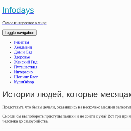
Infodays
Самое интересное в мире
Toggle navigation
Рецепты
Хендмейд
Дом и Сад
Здоровье
Женский Гид
Путешествия
Интересно
Шопинг Блог
КупиОбзор
Истории людей, которые месяцам
Представьте, что бы вы делали, оказавшись на несколько месяцев заперты
Смогли бы вы побороть приступы паники и не сойти с ума? Вот три приме
человека до самоубийства.