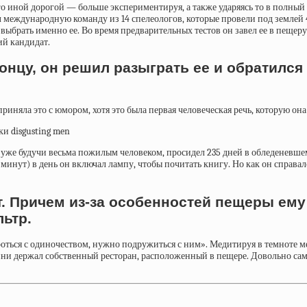
иной дорогой — больше экспериментируя, а также ударяясь то в полный ас
л международную команду из 14 спелеологов, которые провели под землей 
брать именно ее. Во время предварительных тестов он завел ее в пещеру
ий кандидат.
нцу, он решил разыграть ее и обратился п
приняла это с юмором, хотя это была первая человеческая речь, которую она
, уже будучи весьма пожилым человеком, просидел 235 дней в обледеневшем
е минут) в день он включал лампу, чтобы почитать книгу. Но как он справ
ет. Причем из-за особенностей пещеры ем
ьтр.
оться с одиночеством, нужно подружиться с ним». Медитируя в темноте мес
и держал собственный ресторан, расположенный в пещере. Довольно самои