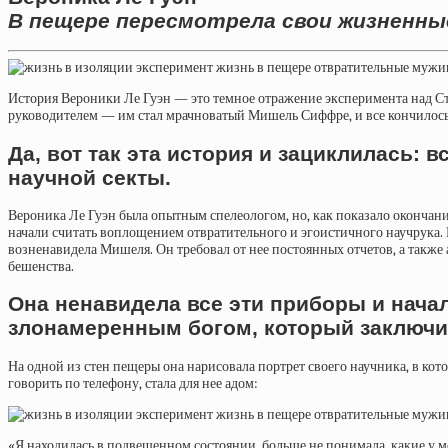
В пещере пересмотрела свои жизненны
История Вероники Ле Гуэн — это темное отражение эксперимента над 
руководителем — им стал мрачноватый Мишель Сиффре, и все кончилось
Да, вот так эта история и зациклилась: 
научной секты.
Вероника Ле Гуэн была опытным спелеологом, но, как показало окончани
начали считать воплощением отвратительного и эгоистичного научрука. В
возненавидела Мишеля. Он требовал от нее постоянных отчетов, а также 
бешенства.
Она ненавидела все эти приборы и нача
злонамеренным богом, который заключил
На одной из стен пещеры она нарисовала портрет своего научника, в кот
говорить по телефону, стала для нее адом:
«Я находилась в подвешенном состоянии, больше не понимала, какие у м