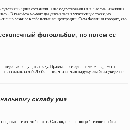
 «суточный» цикл составлял 31 час бодрствования и 21 час сна. Изоляция
ась). В какой-то момент девушка впала в ужасающую тоску, но
а сильно развила в себе навык концентрации. Сама Фоллини говорит, что
есконечный фотоальбом, но потом ее
 и перестала ощущать тоску. Правда, на ее организме эксперимент
унитет сильно ослаб. Любопытно, что выходя наружу она
была уверена
в
ональному складу ума
одопытные из этой статьи. Однако, как настоящий геолог, он был