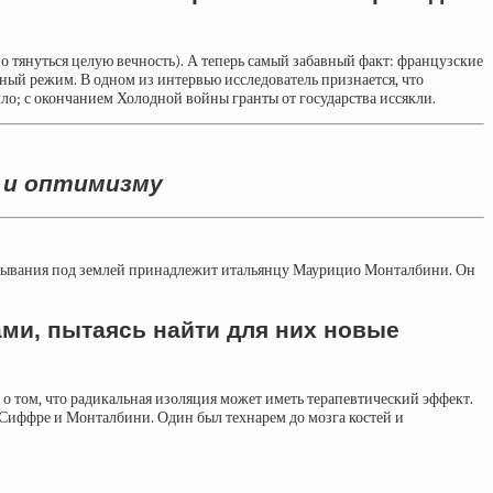
лжно тянуться целую вечность). А теперь самый забавный факт: французские
бный режим. В одном из интервью исследователь
признается, что
шло; с окончанием Холодной войны гранты от государства иссякли.
у и оптимизму
ебывания под землей принадлежит итальянцу Маурицио Монталбини. Он
ами, пытаясь найти для них новые
о том, что радикальная изоляция может иметь терапевтический эффект.
к Сиффре и Монталбини. Один был технарем до мозга костей и