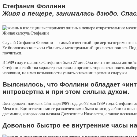
Стефания Фоллини
Живя в пещере, занималась дзюдо. Спа
Жилая капсула Стефании
Случай
Стефании Фоллини
— самый известный пример эксперимента над 
Ее биологические часы сбились, а менструальный цикл остановился. По
поучиться.
В 1989 году итальянке Стефании было 27 лет. Она почти не знала английс
Стефании свойства характера заставили организаторов остановить выбор
изоляции, не имея возможности узнать о течении времени снаружи.
Выяснилось, что Фоллини обладает «ин
интровертна и при этом сильна духом.
Эксперимент длился с 13 января 1989 года до 22 мая 1989 года. Стефани
Мексико. Единственными ее развлечениями были книги, учебники по анг
две мыши, которых она назвала Джузеппе и Николетта, а также несколь
Довольно быстро ее внутренние часы на