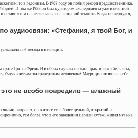
кетизм, то в гедонизм. В 1987 году он
побил рекорд
предшественника,
48 дней. В том же 1988 он был куратором эксперимента уже известной
 и
оставил там на несколько часов
в полной темноте. Когда он вернулся,
о аудиосвязи: «Стефания, я твой Бог, и
 услышала за 4 месяца в изоляции.
 гроте Гротта Фредо. И в обоих случаях он жил практически без света,
ался, будучи весьма экстравертным человеком? Маурицио позволял себе
у это не особо повредило — влажный
яцами напролет, он в итоге стал более цельной, открытой и
ронично, тем более, что в его заведении царили кутеж, живая музыка