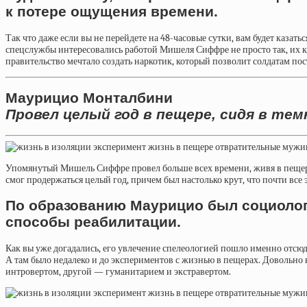
к потере ощущения времени.
Так что даже если вы не перейдете на 48-часовые сутки, вам будет казать
спецслужбы интересовались работой Мишеля Сиффре не просто так, их к
правительство мечтало создать наркотик, который позволит солдатам пос
Маурицио Монталбини
Провел целый год в пещере, сидя в те
Упомянутый Мишель Сиффре провел больше всех времени, живя в пещера
смог продержаться целый год, причем был настолько крут, что почти все э
По образованию Маурицио был социолого
способы реабилитации.
Как вы уже догадались, его увлечение спелеологией пошло именно отсюд
А там было недалеко и до экспериментов с жизнью в пещерах. Довольно 
интровертом, другой — гуманитарием и экстравертом.