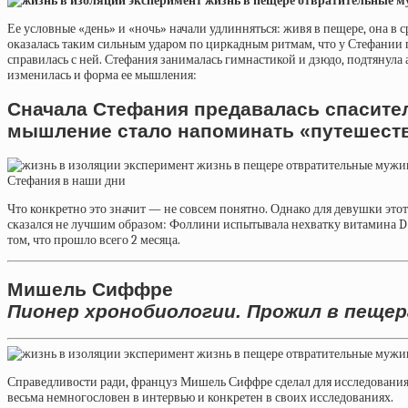
Ее условные «день» и «ночь» начали удлинняться: живя в пещере, она в ср
оказалась таким сильным ударом по циркадным ритмам, что у Стефании 
справилась с ней. Стефания занималась гимнастикой и дзюдо, подтянула 
изменилась и форма ее мышления:
Сначала Стефания предавалась спасите
мышление стало напоминать «путешеств
Стефания в наши дни
Что конкретно это значит — не совсем понятно. Однако для девушки этот
сказался не лучшим образом: Фоллини испытывала нехватку витамина D (
том, что прошло всего 2 месяца.
Мишель Сиффре
Пионер хронобиологии. Прожил в пещер
Справедливости ради, француз Мишель Сиффре сделал для исследования 
весьма немногословен в интервью и конкретен в своих исследованиях.