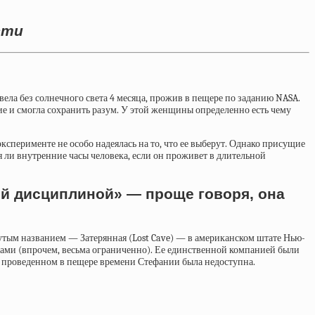
сти
ела без солнечного света 4 месяца, прожив в пещере по заданию NASA.
е и смогла сохранить разум. У этой женщины определенно есть чему
эксперименте не особо надеялась на то, что ее выберут. Однако присущие
я ли внутренние часы человека, если он проживет в длительной
й дисциплиной» — проще говоря, она
крутым названием — Затерянная (Lost Cave) — в американском штате Нью-
рами (впрочем, весьма ограниченно). Ее единственной компанией были
о проведенном в пещере времени Стефании была недоступна.