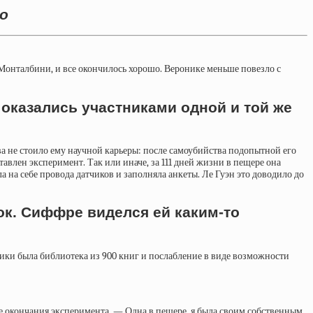
о
онталбини, и все окончилось хорошо. Веронике меньше повезло с
е оказались участниками одной и той же
ва не стоило ему научной карьеры: после самоубийства подопытной его
авлен эксперимент. Так или иначе, за 111 дней жизни в пещере она
а на себе провода датчиков и заполняла анкеты. Ле Гуэн это доводило до
ок. Сиффре виделся ей каким-то
оники была библиотека из 900 книг и послабление в виде возможности
е окончания эксперимента. — Одна в пещере, я была своим собственным