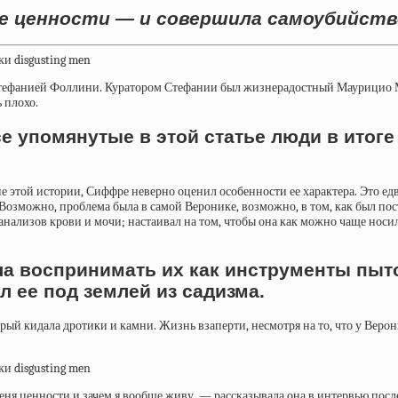
е ценности — и совершила самоубийств
Стефанией Фоллини. Куратором Стефании был жизнерадостный Маурицио М
 плохо.
все упомянутые в этой статье люди в итог
е этой истории, Сиффре неверно оценил особенности ее характера. Это ед
озможно, проблема была в самой Веронике, возможно, в том, как был пост
анализов крови и мочи; настаивал на том, чтобы она как можно чаще носил
ла воспринимать их как инструменты пыт
 ее под землей из садизма.
орый
кидала дротики
и камни. Жизнь взаперти, несмотря на то, что у Вер
еня ценности и зачем я вообще живу, —
рассказывала
она в интервью посл