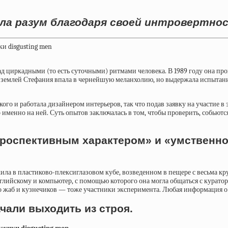
сла разум благодаря своей интровертно
циркадными (то есть суточными) ритмами человека. В 1989 году она пров
д землей Стефания впала в чернейшую меланхолию, но выдержала испытани
кого и работала дизайнером интерьеров, так что подав заявку на участие в 
 именно на ней. Суть опытов
заключалась
в том, чтобы проверить, собьютс
троспективным характером» и «умственно
я жила в пластиково-плексиглазовом кубе, возведенном в пещере с весьма 
лийскому и компьютер, с помощью которого она могла общаться с курато
ко жаб и кузнечиков — тоже участники эксперимента. Любая информация 
чали выходить из строя.