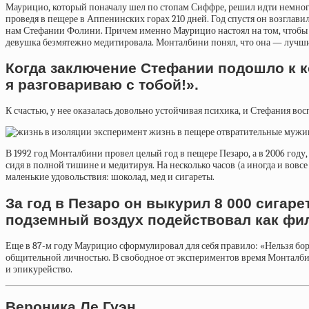
Маурицио, который поначалу шел по стопам Сиффре, решил идти немного 
проведя в пещере в Аппенинских горах 210 дней. Год спустя он возглави
нам Стефании Фолини. Причем именно Маурицио настоял на том, чтобы вы
девушка безмятежно медитировала. Монталбини понял, что она — лучш
Когда заключение Стефании подошло к ко
я разговариваю с тобой!».
К счастью, у нее оказалась довольно устойчивая психика, и Стефания вос
В 1992 год Монталбини провел целый год в пещере Пезаро, а в 2006 году
сидя в полной тишине и медитируя. На несколько часов (а иногда и вовс
маленькие удовольствия: шоколад, мед и сигареты.
За год в Пезаро он выкурил 8 000 сигар
подземный воздух подействовал как фил
Еще в 87-м году Маурицио сформулировал для себя правило: «Нельзя бор
общительной личностью. В свободное от экспериментов время Монталбин
и эпикурейство.
Вероника Ле Гуэн