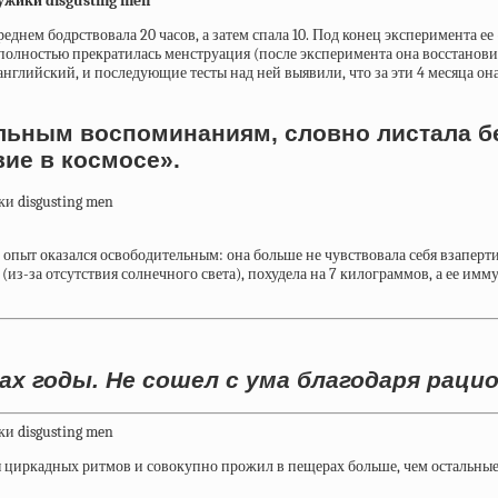
еднем бодрствовала 20 часов, а затем спала 10. Под конец эксперимента ее
полностью прекратилась менструация (после эксперимента она восстановил
английский, и последующие тесты над ней выявили, что за эти 4 месяца он
льным воспоминаниям, словно листала б
ие в космосе».
 опыт оказался освободительным: она больше не чувствовала себя взаперти
из-за отсутствия солнечного света), похудела на 7 килограммов, а ее имм
ах годы. Не сошел с ума благодаря раци
циркадных ритмов и совокупно прожил в пещерах больше, чем остальные п