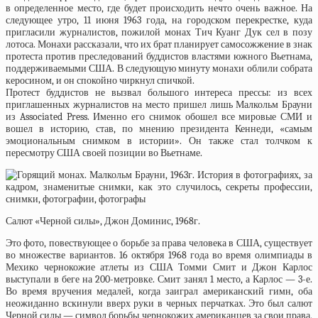
в определенное место, где будет происходить нечто очень важное. На
следующее утро, 11 июня 1963 года, на городском перекрестке, куда
пригласили журналистов, пожилой монах Тич Куанг Дук сел в позу
лотоса. Монахи рассказали, что их брат планирует самосожжение в знак
протеста против преследований буддистов властями южного Вьетнама,
поддерживаемыми США. В следующую минуту монахи облили собрата
керосином, и он спокойно чиркнул спичкой.
Протест буддистов не вызвал большого интереса прессы: из всех
приглашенных журналистов на место пришел лишь Малкольм Брауни
из Associated Press. Именно его снимок обошел все мировые СМИ и
вошел в историю, став, по мнению президента Кеннеди, «самым
эмоциональным снимком в истории». Он также стал толчком к
пересмотру США своей позиции во Вьетнаме.
Салют «Черной силы», Джон Доминис, 1968г.
Это фото, повествующее о борьбе за права человека в США, существует
во множестве вариантов. 16 октября 1968 года во время олимпиады в
Мехико чернокожие атлеты из США Томми Смит и Джон Карлос
выступали в беге на 200-метровке. Смит занял 1 место, а Карлос — 3-е.
Во время вручения медалей, когда заиграл американский гимн, оба
неожиданно вскинули вверх руки в черных перчатках. Это был салют
Черной силы — символ борьбы чернокожих американцев за свои права,