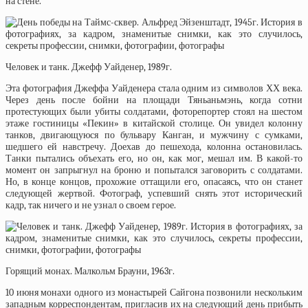
на стене.
Человек и танк. Джефф Уайденер, 1989г.
Эта фотография Джеффа Уайденера стала одним из символов ХХ века.
Через день после бойни на площади Тяньаньмэнь, когда сотни
протестующих были убиты солдатами, фоторепортер стоял на шестом
этаже гостиницы «Пекин» в китайской столице. Он увидел колонну
танков, двигающуюся по бульвару Канган, и мужчину с сумками,
шедшего ей навстречу. Доехав до пешехода, колонна остановилась.
Танки пытались объехать его, но он, как мог, мешал им. В какой-то
момент он запрыгнул на броню и попытался заговорить с солдатами.
Но, в конце концов, прохожие оттащили его, опасаясь, что он станет
следующей жертвой. Фотограф, успевший снять этот исторический
кадр, так ничего и не узнал о своем герое.
Горящий монах. Малкольм Брауни, 1963г.
10 июня монахи одного из монастырей Сайгона позвонили нескольким
западным корреспондентам, пригласив их на следующий день прибыть