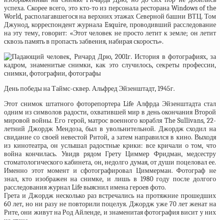
успеха. Скорее всего, это кто-то из персонала ресторана Windows of the
World, располагавшегося на верхних этажах Северной башни ВТЦ. Том
Джунод, корреспондент журнала Esquire, проводивший расследование
на эту тему, говорит: «Этот человек не просто летит к земле; он летит
сквозь память в пропасть забвения, набирая скорость».
День победы на Таймс-сквер. Альфред Эйзенштадт, 1945г.
Этот снимок штатного фоторепортера Life Алфрда Эйзенштадта стал
одним из символов радости, охватившей мир в день окончания Второй
мировой войны. Его герой, матрос военного корабля The Sullivans, 22-
летний Джордж Мендоза, был в увольнительной. Джордж сходил на
свидание со своей невестой Ритой, а затем направился в кино. Выходя
из кинотеатра, он услышал радостные крики: все кричали о том, что
война кончилась. Увидв рядом Грету Циммер Фридман, медсестру
стоматологического кабинета, он, недолго думая, от души поцеловал ее.
Именно этот момент и сфотографировал Циммерман. Фотограф не
знал, кто изображен на снимке, и лишь в 1980 году после долгого
расследования журнал Life выяснил имена героев фото.
Грета и Джордж несколько раз встречались на протяжние прошедших
60 лет, но ни разу не повторили поцелуя. Джордж уже 70 лет женат на
Рите, они живут на Род Айленде, и знаменитая фотография висит у них