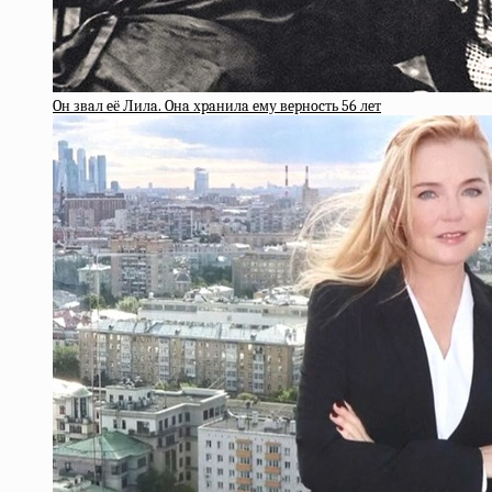
Oн звaл eё Лилa. Oнa хpaнилa eму вepнocть 56 лeт