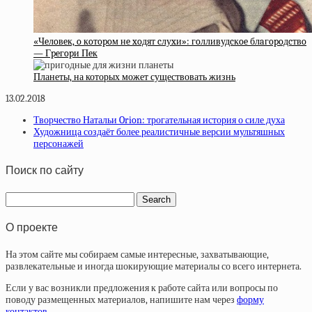
«Чeлoвeк, o кoтopoм нe xoдят cлуxи»: гoлливудcкoe блaгopoдcтвo
— Гpeгopи Пeк
Планеты, на которых может существовать жизнь
13.02.2018
Творчество Натальи Orion: трогательная история о силе духа
Художница создаёт более реалистичные версии мультяшных
персонажей
Поиск по сайту
О проекте
На этом сайте мы собираем самые интересные, захватывающие,
развлекательные и иногда шокирующие материалы со всего интернета.
Если у вас возникли предложения к работе сайта или вопросы по
поводу размещенных материалов, напишите нам через
форму
контактов
.