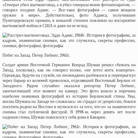
«Генерал убил вьетконговца, а я убил генерала моим фотоаппаратом, —
говорил позднее Адамс. — Все-таки фотография — самое мощное
оружие в мире». Действительно, фото Адамса, получившее
Пулитцеровскую премию, в немалой степени повлияло на восприятие
вьетнамской войны в США и даже на ее исход.
Побег на Запад. Петер Либинг, 1961г.
Солдат армии Восточной Германии Конрад Шуман решил сбежать на
Запад, поскольку, как он говорил позже, «не хотел жить взаперти».
Однажды, будучи на службе, он неожиданно разбежался и перепрыгнул
через барьер из колючей проволоки, отделявший Восточный Берлин от
Западного. Рядом случайно оказался репортер Петер Либинг,
запечатлевший этот момент на камеру. Это фото вошло в перечень
наиболее значимых фотографий из истории Берлинской стены. Увы,
жизнь Шумана на Западе не сложилась: он страдал от депрессии, боялся
посетить родню на Востоке и мучился из-за того, что из-за знаменитого
снимка стал публичной фигурой. В 1998-м, через девять лет после
падения стены, Шуман повесился у себя дома в Баварии.