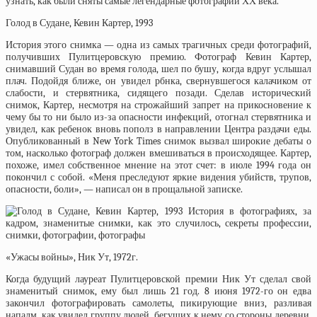
узнать, как были сняты самые легендарные фотографии ХХ века.
Голод в Судане, Кевин Картер, 1993
История этого снимка — одна из самых трагичных среди фотографий,
получивших Пулитцеровскую премию. Фотограф Кевин Картер,
снимавший Судан во время голода, шел по бушу, когда вдруг услышал
плач. Подойдя ближе, он увидел рбнка, свернувшегося калачиком от
слабости, и стервятника, сидящего позади. Сделав исторический
снимок, Картер, несмотря на строжайший запрет на прикосновение к
чему бы то ни было из-за опасности инфекций, отогнал стервятника и
увидел, как ребенок вновь пополз в направлении Центра раздачи еды.
Опубликованный в New York Times снимок вызвал широкие дебаты о
том, насколько фотограф должен вмешиваться в происходящее. Картер,
похоже, имел собственное мнение на этот счет: в июле 1994 года он
покончил с собой. «Меня преследуют яркие видения убийств, трупов,
опасности, боли», — написал он в прощальной записке.
«Ужасы войны», Ник Ут, 1972г.
Когда будущий лауреат Пулитцеровской премии Ник Ут сделал свой
знаменитый снимок, ему был лишь 21 год. 8 июня 1972-го он едва
закончил фотографировать самолеты, пикирующие вниз, разливая
напалм, как увидел группу людей, бегущих к нему со стороны деревни,