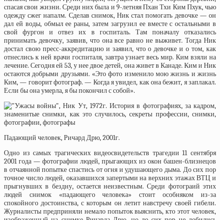
спасая свои жизни. Среди них была и 9-летняя Пхан Тхи Ким Пхук, чью
одежду сжег напалм. Сделав снимок, Ник стал помогать девочке — он
дал ей воды, обмыл ее раны, затем загрузил ее вместе с остальными в
свой фургон и отвез их в госпиталь. Там поначалу отказались
принимать девочку, заявив, что она все равно не выживет. Тогда Ник
достал свою пресс-аккредитацию и заявил, что о девочке и о том, как
отнеслись к ней врачи госпиталя, завтра узнает весь мир. Ким взяли на
лечение. Сегодня ей 53, у нее двое детей, она живет в Канаде. Ким и Ник
остаются добрыми друзьями. «Это фото изменило мою жизнь и жизнь
Ким, — говорит фотограф. — Когда я увидел, как она бежит, я заплакал.
Если бы она умерла, я бы покончил с собой».
Падающий человек, Ричард Дрю, 2001г.
Одно из самых трагических видеосвидетельств трагедии 11 сентября
2001 года — фотографии людей, прыгающих из окон башен-близнецов
в отчаянной попытке спастись от огня и удушающего дыма. До сих пор
точное число людей, оказавшихся запертыми на верхних этажах ВТЦ и
прыгнувших в бездну, остается неизвестным. Среди фотограий этих
людей снимок «падающего человека» стоит особняком из-за
спокойного достоинства, с которым он летит навстречу своей гибели.
Журналисты предприняли немало попыток выяснить, кто этот человек,
изображенный на снимке Ричарда Дрю, но до сих пор не добились