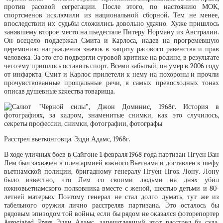
против расовой сегрегации. После этого, по настоянию МОК,
спортсменов исключили из национальной сборной. Тем не менее,
впоследствии их судьбы сложились довольно удачно. Хуже пришлось
занявшему второе место на пьедестале Питеру Норману из Австралии.
Он всецело поддержал Смита и Карлоса, надев на прогремевшую
церемонию награждения значок в защиту расового равенства и прав
человека. За это его подвергли суровой критике на родине, в результате
чего ему пришлось оставить спорт. Всеми забытый, он умер в 2006 году
от инфаркта. Смит и Карлос прилетели к нему на похороны и прочли
прочувствованные прощальные речи, в самых превосходных тонах
описав душевные качества товарища.
Расстрел вьетконговца. Эдди Адамс, 1968г.
В ходе уличных боев в Сайгоне 1 февраля 1968 года партизан Нгуен Ван
Лем был захвачен в плен армией южного Вьетнама и доставлен к шефу
вьетнамской полиции, бригадному генералу Нгуен Нгок Лону. Лону
было известно, что Лем со своими людьми на днях убил
южновьетнамского полковника вместе с женой, шестью детьми и 80-
летней матерью. Поэтому генерал не стал долго думать, тут же из
табельного оружия лично расстреляв партизана. Это осталось бы
рядовым эпизодом той войны, если бы рядом не оказался фоторепортер
Associated Press Эдди Адамс, запечатлевший этот расстрел бз суда.