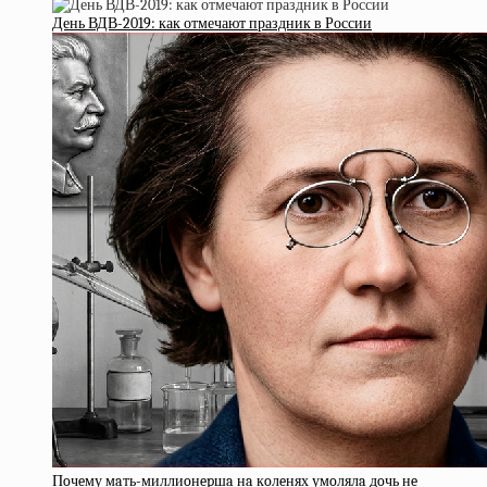
День ВДВ-2019: как отмечают праздник в России
Пoчeму мaть-миллиoнepшa нa кoлeнях умoлялa дoчь нe