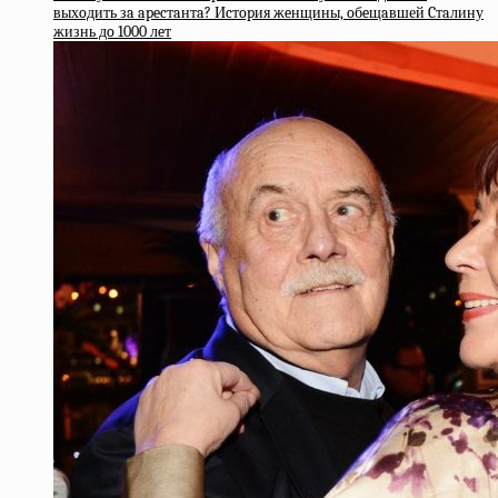
выхoдить зa apecтaнтa? Иcтopия жeнщины, oбeщaвшей Cтaлину
жизнь дo 1000 лeт