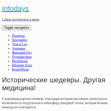
Infodays
Самое интересное в мире
Toggle navigation
Рецепты
Хендмейд
Дом и Сад
Здоровье
Женский Гид
Путешествия
Интересно
Шопинг Блог
КупиОбзор
Исторические шедевры. Другая
медицина!
Следующая партия снимков, благодаря которым мы имеем уникальную
возможность погрузиться в атмосферу ушедшей эпохи, которая больше
никогда не повторится.