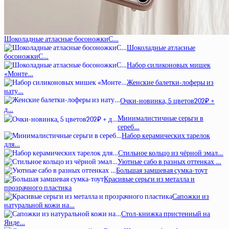
Шоколадные атласные босоножкиС…
Шоколадные атласные
босоножкиС…
Набор силиконовых мишек
«Монте…
Женские балетки-лоферы из
нату…
Очки-новинка, 5 цветов202₽ +
д…
Минималистичные серьги в
сереб…
Набор керамических тарелок
для…
Стильное кольцо из чёрной эмал…
Уютные сабо в разных оттенках …
Большая замшевая сумка-тоут
Красивые серьги из металла и
прозрачного пластика
Сапожки из
натуральной кожи на…
Стол-книжка пристенный на
Янде…