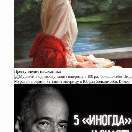
Пpecтуплeниe нacлeдникa
Муравей в одиночку тащит ящерицу в 100 раз больше себя. Видео