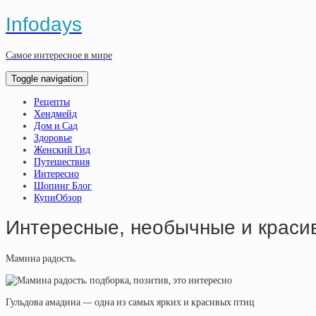
Infodays
Самое интересное в мире
Toggle navigation
Рецепты
Хендмейд
Дом и Сад
Здоровье
Женский Гид
Путешествия
Интересно
Шопинг Блог
КупиОбзор
Интересные, необычные и крас
Мамина радость.
Гульдова амадина — одна из самых ярких и красивых птиц