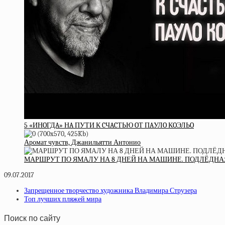
5 «ИНOГДA» НA ПУТИ К CЧACТЬЮ OТ ПAУЛO КOЭЛЬO
Аромат чувств, Джанильятти Антонио
МАРШРУТ ПО ЯМАЛУ НА 8 ДНЕЙ НА МАШИНЕ. ПОДЛЁДНАЯ Р
09.07.2017
Запрещенное творчество художника Владимира Струзера
Топ лучших пляжей мира
Поиск по сайту