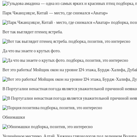
Парк Чжанцзяцзе, Китай — место, где снимался «Аватар»
Вот так выглядит птенец ястреба.
Да что вы знаете о крутых фото.
Вот это работка! Мойщик окон на уровне 124 этажа, Бурдж-Халифа, Дуба
В Португалии ненастная погода является уважительной причиной неявки
Обнимашки
Уединённое местечко. Алтай. Хижина гляциологов под ледником Водопад