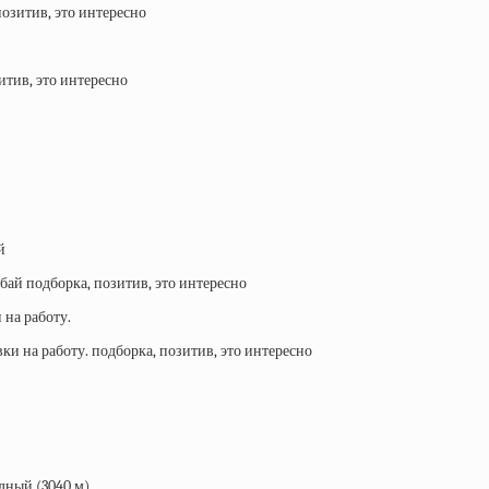
й
 на работу.
ный (3040 м).