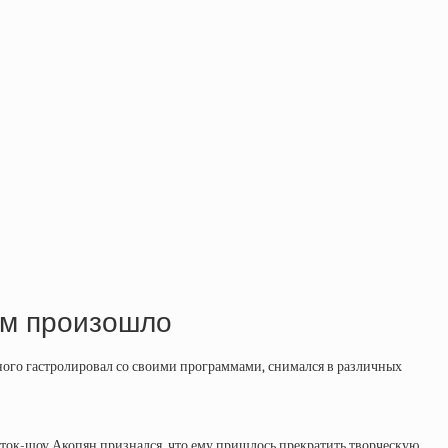
ним произошло
много гастролировал со своими программами, снимался в различных
 ток-шоу Акопян признался, что ему пришлось прекратить творческую