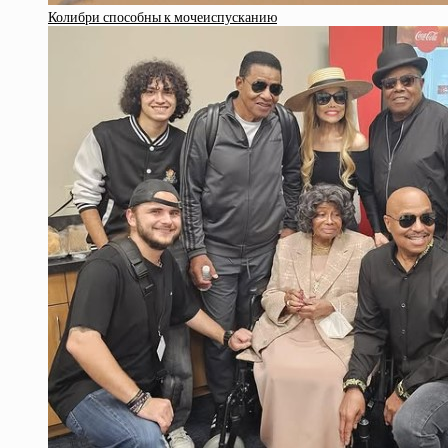
Колибри способны к мочеиспусканию