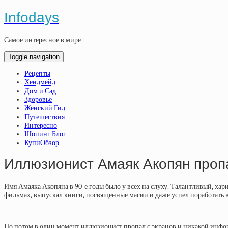
Infodays
Самое интересное в мире
Toggle navigation
Рецепты
Хендмейд
Дом и Сад
Здоровье
Женский Гид
Путешествия
Интересно
Шопинг Блог
КупиОбзор
Иллюзионист Амаяк Акопян пропа
Имя Амаяка Акопяна в 90-е годы было у всех на слуху. Талантливый, х
фильмах, выпускал книги, посвященные магии и даже успел поработать
Но потом в один момент иллюзионист пропал с экранов и никакой информ