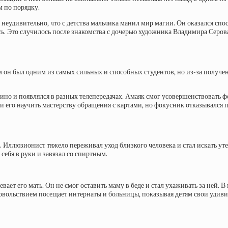
м по порядку.
неудивительно, что с детства мальчика манил мир магии. Он оказался сп
. Это случилось после знакомства с дочерью художника Владимира Серова
он был одним из самых сильных и способных студентов, но из-за получе
ино и появлялся в разных телепередачах. Амаяк смог усовершенствовать 
 его научить мастерству обращения с картами, но фокусник отказывался 
. Иллюзионист тяжело переживал уход близкого человека и стал искать ут
 себя в руки и завязал со спиртным.
вает его мать. Он не смог оставить маму в беде и стал ухаживать за ней. В
удовольствием посещает интернаты и больницы, показывая детям свои уди