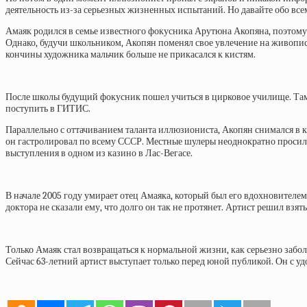
деятельность из-за серьезных жизненных испытаний. Но давайте обо все
Амаяк родился в семье известного фокусника Арутюна Акопяна, поэтому 
Однако, будучи школьником, Акопян поменял свое увлечение на живопись
кончины художника мальчик больше не прикасался к кистям.
После школы будущий фокусник пошел учиться в цирковое училище. Там 
поступить в ГИТИС.
Параллельно с оттачиванием таланта иллюзиониста, Акопян снимался в к
он гастролировал по всему СССР. Местные шулеры неоднократно просили
выступления в одном из казино в Лас-Вегасе.
В начале 2005 году умирает отец Амаяка, который был его вдохновителем
доктора не сказали ему, что долго он так не протянет. Артист решил взять
Только Амаяк стал возвращаться к нормальной жизни, как серьезно заболе
Сейчас 63-летний артист выступает только перед юной публикой. Он с 