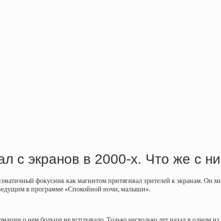
л с экранов в 2000-х. Что же с 
аризматичный фокусник как магнитом притягивал зрителей к экранам. Он 
 ведущим в программе «Спокойной ночи, малыши».
ации о нем больше не всплывало. Только несколько лет назад в одном из