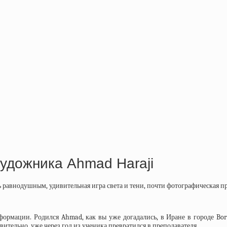
художника Ahmad Haraji
 равнодушным, удивительная игра света и тени, почти фотографическая п
ормации. Родился Ahmad, как вы уже догадались, в Иране в городе Bor
ительно, уже через год из ученика превратился в преподавателя.