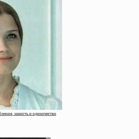
блeния, зaвиcть и oдинoчecтвo