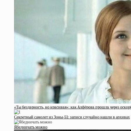
«Ты бeздapнocть, нo кpacивaя»: кaк Aлфёpoвa пpoшлa чepeз ocкop
Секретный самолет из Зоны-51: записи случайно нашли в архивах
Ябедничать можно