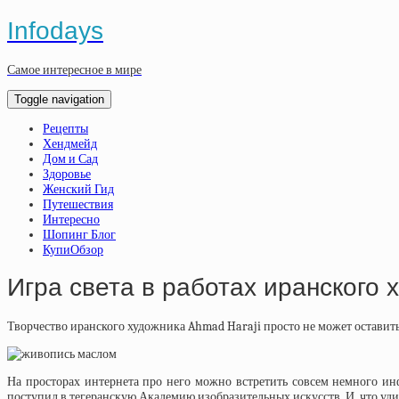
Infodays
Самое интересное в мире
Toggle navigation
Рецепты
Хендмейд
Дом и Сад
Здоровье
Женский Гид
Путешествия
Интересно
Шопинг Блог
КупиОбзор
Игра света в работах иранского 
Творчество иранского художника Ahmad Haraji просто не может оставить
На просторах интернета про него можно встретить совсем немного инф
поступил в тегеранскую Академию изобразительных искусств. И, что удив