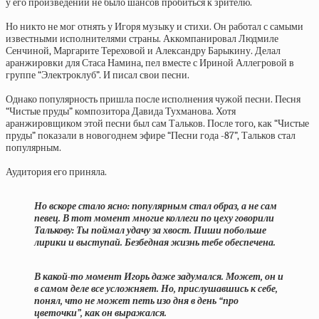
у его произведений не было шансов пробиться к зрителю.
Но никто не мог отнять у Игоря музыку и стихи. Он работал с самыми
известными исполнителями страны. Аккомпанировал Людмиле
Сенчиной, Маргарите Тереховой и Александру Барыкину. Делал
аранжировки для Стаса Намина, пел вместе с Ириной Аллегровой в
группе “Электроклуб”. И писал свои песни.
Однако популярность пришла после исполнения чужой песни. Песня
“Чистые пруды” композитора Давида Тухманова. Хотя
аранжировщиком этой песни был сам Тальков. После того, как “Чистые
пруды” показали в новогоднем эфире “Песни года -87”, Тальков стал
популярным.
Аудитория его приняла.
Но вскоре стало ясно: популярным стал образ, а не сам
певец. В тот момент многие коллеги по цеху говорили
Талькову: Ты поймал удачу за хвост. Пиши побольше
лирики и выступай. Безбедная жизнь тебе обеспечена.
В какой-то момент Игорь даже задумался. Может, он и
в самом деле все усложняет. Но, прислушавшись к себе,
понял, что не может петь изо дня в день “про
цветочки”, как он выражался.