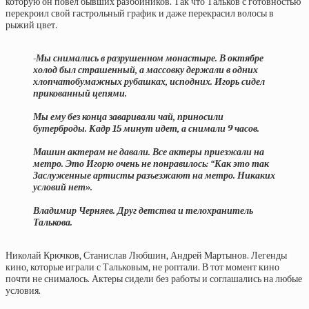
которую он повел бывших разбойников. Так что Тальков с готовностью
перекроил свой гастрольный график и даже перекрасил волосы в
рыжий цвет.
-Мы снимались в разрушенном монастыре. В октябре
холод был страшенный, а массовку держали в одних
хлопчатобумажных рубашках, исподних. Игорь сидел
прикованный цепями.
Мы ему без конца заваривали чай, приносили
бутерброды. Кадр 15 минут идет, а снимали 9 часов.
Машин актерам не давали. Все актеры приезжали на
метро. Это Игорю очень не понравилось: “Как это так
Заслуженные артисты разъезжают на метро. Никаких
условий нет».
Владимир Черняев. Друг детства и телохранитель
Талькова.
Николай Крючков, Станислав Любшин, Андрей Мартынов. Легенды
кино, которые играли с Тальковым, не роптали. В тот момент кино
почти не снималось. Актеры сидели без работы и соглашались на любые
условия.