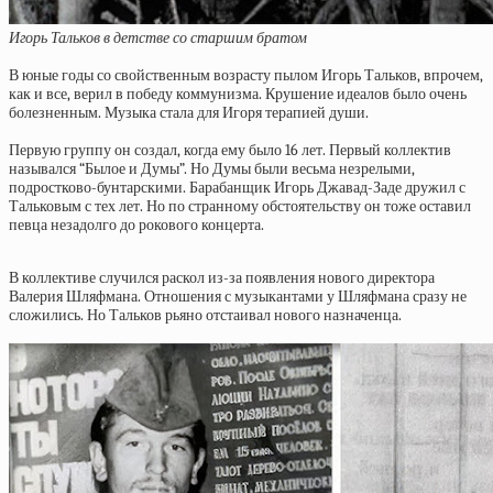
Игорь Тальков в детстве со старшим братом
В юные годы со свойственным возрасту пылом Игорь Тальков, впрочем,
как и все, верил в победу коммунизма. Крушение идеалов было очень
болезненным. Музыка стала для Игоря терапией души.
Первую группу он создал, когда ему было 16 лет. Первый коллектив
назывался “Былое и Думы”. Но Думы были весьма незрелыми,
подростково-бунтарскими. Барабанщик Игорь Джавад-Заде дружил с
Тальковым с тех лет. Но по странному обстоятельству он тоже оставил
певца незадолго до рокового концерта.
В коллективе случился раскол из-за появления нового директора
Валерия Шляфмана. Отношения с музыкантами у Шляфмана сразу не
сложились. Но Тальков рьяно отстаивал нового назначенца.