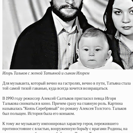
Игорь Тальков с женой Татьяной и сыном Игорем
Для музыканта, который вечно на гастролях, вечно в пути, Татьяна стала
той самой тихой гаванью, куда всегда хочется возвращаться.
В 1990 году режиссер Алексей Салтыков пригласил певца Игоря
Талькова сниматься в кино. Причем сразу на главную роль. Картина
называлась “Князь Серебряный” по роману Алексея Толстого. Тальков
был польщен. История была его коньком.
К тому же музыканту импонировал характер героя, пережившего
противостояние с властью, вооруженную борьбу с врагами Родины, на