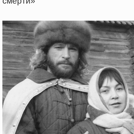
cмepти»