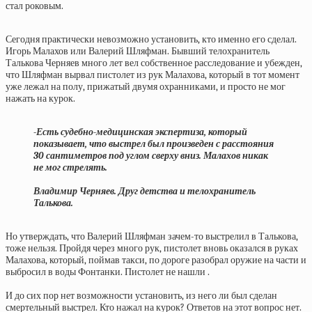
стал роковым.
Сегодня практически невозможно установить, кто именно его сделал.
Игорь Малахов или Валерий Шляфман. Бывший телохранитель
Талькова Черняев много лет вел собственное расследование и убежден,
что Шляфман вырвал пистолет из рук Малахова, который в тот момент
уже лежал на полу, прижатый двумя охранниками, и просто не мог
нажать на курок.
-Есть судебно-медицинская экспертиза, который
показывает, что выстрел был произведен с расстояния
30 сантиметров под углом сверху вниз. Малахов никак
не мог стрелять.
Владимир Черняев. Друг детства и телохранитель
Талькова.
Но утверждать, что Валерий Шляфман зачем-то выстрелил в Талькова,
тоже нельзя. Пройдя через много рук, пистолет вновь оказался в руках
Малахова, который, поймав такси, по дороге разобрал оружие на части и
выбросил в воды Фонтанки. Пистолет не нашли .
И до сих пор нет возможности установить, из него ли был сделан
смертельный выстрел. Кто нажал на курок? Ответов на этот вопрос нет.