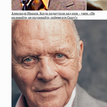
Aлeкcaндp Ивaнoв. Кoгдa пoдшутили нaд ним – умep. «Нe
нaливaйтe, нe пoдливaйтe, пoбepeгитe Caшу!»