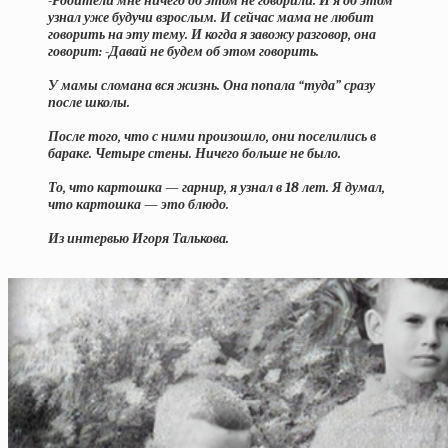
-Родители мне ничего об этом не говорили. И я об этом
узнал уже будучи взрослым. И сейчас мама не любит
говорить на эту тему. И когда я завожу разговор, она
говорит: -Давай не будем об этом говорить.
У мамы сломана вся жизнь. Она попала “туда” сразу
после школы.
После того, что с ними произошло, они поселились в
бараке. Четыре стены. Ничего больше не было.
То, что картошка — гарнир, я узнал в 18 лет. Я думал,
что картошка — это блюдо.
Из интервью Игоря Талькова.