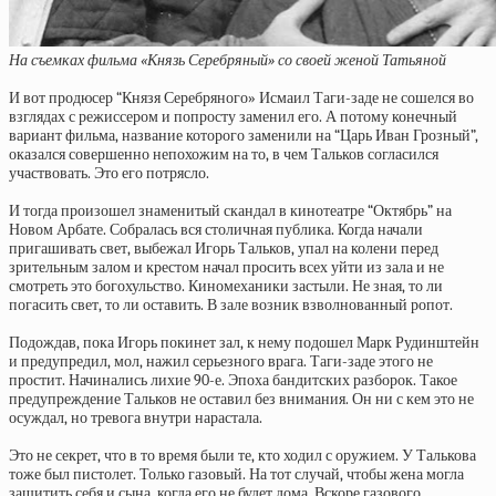
На съемках фильма «Князь Серебряный» со своей женой Татьяной
И вот продюсер “Князя Серебряного» Исмаил Таги-заде не сошелся во
взглядах с режиссером и попросту заменил его. А потому конечный
вариант фильма, название которого заменили на “Царь Иван Грозный”,
оказался совершенно непохожим на то, в чем Тальков согласился
участвовать. Это его потрясло.
И тогда произошел знаменитый скандал в кинотеатре “Октябрь” на
Новом Арбате. Собралась вся столичная публика. Когда начали
пригашивать свет, выбежал Игорь Тальков, упал на колени перед
зрительным залом и крестом начал просить всех уйти из зала и не
смотреть это богохульство. Киномеханики застыли. Не зная, то ли
погасить свет, то ли оставить. В зале возник взволнованный ропот.
Подождав, пока Игорь покинет зал, к нему подошел Марк Рудинштейн
и предупредил, мол, нажил серьезного врага. Таги-заде этого не
простит. Начинались лихие 90-е. Эпоха бандитских разборок. Такое
предупреждение Тальков не оставил без внимания. Он ни с кем это не
осуждал, но тревога внутри нарастала.
Это не секрет, что в то время были те, кто ходил с оружием. У Талькова
тоже был пистолет. Только газовый. На тот случай, чтобы жена могла
защитить себя и сына, когда его не будет дома. Вскоре газового