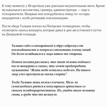
К тому моменту у Игоря была уже довольно внушительная свита. Кроме
музыкального коллектива, гримера, администратора — еще и
телохранители. Впервые они понадобились певцу из-за пары
инцидентов с особо ретивыми поклонницами.
После обеда Тальков поехал на Питерское телевидение, чтобы
отсмотреть запись концерта, которые давал в дни августовского путча
на Дворцовой площади.
Тальков сидел в аппаратной и вдруг вздрогнул от
неожиданности и попросил отмотать пленку назад.
Он долго вглядывался в лицо какого-то старика.
Потом нехотя рассказал, что этот человек подошел
после концерта и сказал, что хочет предупредить
музыканта: “Жить тебе осталось недолго. На твоем
лице уже проступила маска смерти”.
Тогда Тальков лишь пожал плечами. Мало ли
сумасшедших рвется к популярным артистам со
своими псевдопророчествами. Но, увидев этого человека
снова, в груди что-то кольнуло.