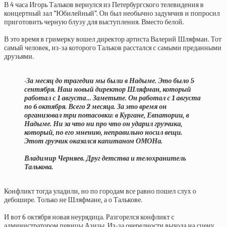
В 4 часа Игорь Тальков вернулся из Петербургского телевидения в
концертный зал “Юбилейный”. Он был необычно задумчив и попросил
приготовить черную блузу для выступления. Вместо белой.
В это время в гримерку вошел директор артиста Валерий Шляфман. Тот
самый человек, из-за которого Тальков расстался с самыми преданными
друзьями.
-За месяц до трагедии мы были в Надыме. Это было 5
сентября. Наш новый директор Шляфман, который
работал с 1 августа… Заметьте. Он работал с 1 августа
по 6 октября. Всего 2 месяца. За это время он
организовал три потасовки: в Кургане, Евпатории, в
Надыме. Ни за что ни про что он ударил грузчика,
который, по его мнению, неправильно носил вещи.
Этот грузчик оказался капитаном ОМОНа.
Владимир Черняев. Друг детства и телохранитель
Талькова.
Конфликт тогда уладили, но по городам все равно пошел слух о
дебошире. Только не Шляфмане, а о Талькове.
И вот 6 октября новая неурядица. Разгорелся конфликт с
администратором певицы Азизы. Из-за очередности выхода на сцену.