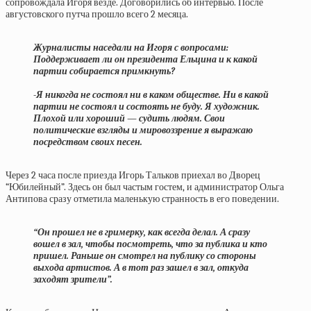
сопровождала Игоря везде. Договорились об интервью. После
августовского путча прошло всего 2 месяца.
Журналисты наседали на Игоря с вопросами:
Поддерживает ли он президента Ельцина и к какой
партии собирается примкнуть?
-Я никогда не состоял ни в каком обществе. Ни в какой
партии не состоял и состоять не буду. Я художник.
Плохой или хороший — судить людям. Свои
политические взгляды и мировоззрение я выражаю
посредством своих песен.
Через 2 часа после приезда Игорь Тальков приехал во Дворец
“Юбилейный”. Здесь он был частым гостем, и администратор Ольга
Антипова сразу отметила маленькую странность в его поведении.
“Он прошел не в гримерку, как всегда делал. А сразу
вошел в зал, чтобы посмотреть, что за публика и кто
пришел. Раньше он смотрел на публику со стороны
выхода артистов. А в тот раз зашел в зал, откуда
заходят зрители”.