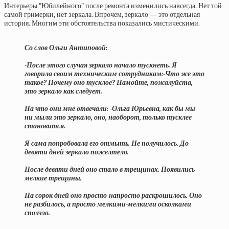
Интерьеры “Юбилейного” после ремонта изменились навсегда. Нет той
самой гримерки, нет зеркала. Впрочем, зеркало — это отдельная
история. Многим эти обстоятельства показались мистическими.
Со слов Ольги Антиповой:
-После этого случая зеркало начало тускнеть. Я
говорила своим техническим сотрудникам:-Что же это
такое? Почему оно тусклое? Намойте, пожалуйста,
это зеркало как следует.
На что они мне отвечали: -Ольга Юрьевна, как бы мы
ни мыли это зеркало, оно, наоборот, только тусклее
становится.
Я сама попробовала его отмыть. Не получилось. До
девяти дней зеркало пожелтело.
После девяти дней оно стало в трещинах. Появились
мелкие трещины.
На сорок дней оно просто-напросто раскрошилось. Оно
не разбилось, а просто мелкими-мелкими осколками
сползло.