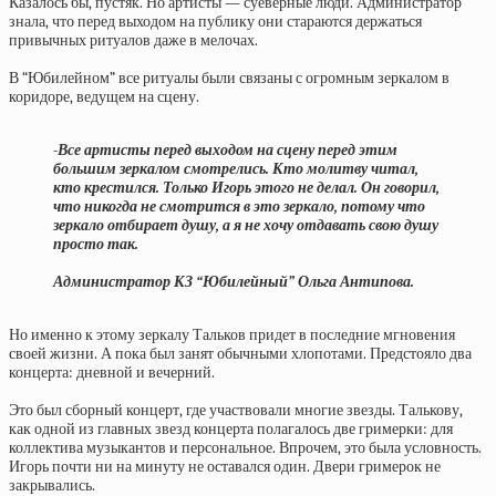
Казалось бы, пустяк. Но артисты — суеверные люди. Администратор
знала, что перед выходом на публику они стараются держаться
привычных ритуалов даже в мелочах.
В “Юбилейном” все ритуалы были связаны с огромным зеркалом в
коридоре, ведущем на сцену.
-Все артисты перед выходом на сцену перед этим
большим зеркалом смотрелись. Кто молитву читал,
кто крестился. Только Игорь этого не делал. Он говорил,
что никогда не смотрится в это зеркало, потому что
зеркало отбирает душу, а я не хочу отдавать свою душу
просто так.
Администратор КЗ “Юбилейный” Ольга Антипова.
Но именно к этому зеркалу Тальков придет в последние мгновения
своей жизни. А пока был занят обычными хлопотами. Предстояло два
концерта: дневной и вечерний.
Это был сборный концерт, где участвовали многие звезды. Талькову,
как одной из главных звезд концерта полагалось две гримерки: для
коллектива музыкантов и персональное. Впрочем, это была условность.
Игорь почти ни на минуту не оставался один. Двери гримерок не
закрывались.