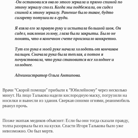
-Он остановился около этого зеркала и прямо спиной по
этому зеркалу сполз. Когда мы подбежали, он сидел
спиной к этому зеркалу. Ранение было такое, будто
сигарету потушили в груди.
Я взяла его за правую руку и испытала большой шок. Он
сидел, наклонив голову, глаза были закрыты. Было не
понять, что в конечном счете произошло конкретно.
Тут его рука в моей руке начала холодеть от кончиков
пальцев. Сначала рука была теплая, а потом я
почувствовала, что рука становится все холоднее и
холоднее.
Администратор Ольга Антипова.
Врачи “Скорой помощи” прибыли к “Юбилейному” через несколько
минут. На лицо Талькова надели кислородную маску, погрузили на
носилки и вынесли из здания. Сверкая синими огнями, реанимобиль
рванул прочь.
Позже экипаж медиков объяснит: Если бы они тогда сказали правду,
толпа разорвала бы их на куски. Спасти Игоря Талькова было уже
невозможно. Он был мертв.