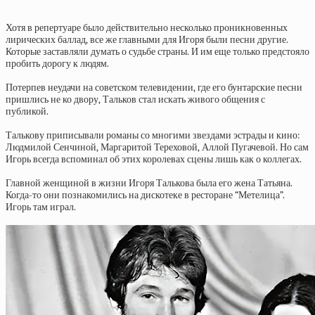
Хотя в репертуаре было действительно несколько проникновенных
лирических баллад, все же главными для Игоря были песни другие.
Которые заставляли думать о судьбе страны. И им еще только предстояло
пробить дорогу к людям.
Потерпев неудачи на советском телевидении, где его бунтарские песни
пришлись не ко двору, Тальков стал искать живого общения с
публикой.
Талькову приписывали романы со многими звездами эстрады и кино:
Людмилой Сенчиной, Маргаритой Тереховой, Аллой Пугачевой. Но сам
Игорь всегда вспоминал об этих королевах сцены лишь как о коллегах.
Главной женщиной в жизни Игоря Талькова была его жена Татьяна.
Когда-то они познакомились на дискотеке в ресторане “Метелица”.
Игорь там играл.