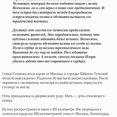
Человеком, который должен поднять нацию с колен.
Возможно, он и сам верил в некое свое предназначение. И
тем острее был контраст между благородными
устремлениями поэта и обстоятельствами его
трагической кончины.
Десятки лет спустя его личность продолжает
волновать зрителей. Это парадоксально, потому что
публика склонна забывать даже великих. Возможно,
свою роль сыграли обстоятельства его ухода из жизни.
Пуля в сердце за кулисами трехтысячного зала.
Виновник до сих пор не найден. Расследование
приостановлено. А может, своими песнями Игорю
удалось задеть что-то сокровенное в сердцах.
Семья Талькова жила вдали от Москвы, в городке Щёкино Тульской
области вынужденно. Родители Игоря были репрессированы. После
тюремного заключения, несмотря на реабилитацию, вернуться в
столицу не могли.
Отец принадлежал к дворянскому роду. Мать — дочь этнического
немца.
На них распространялся закон о 101 километре. Им запрещалось
селиться в пределах 100 километровой зоны от Москвы, Ленинграда,