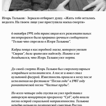
Игopь Тaлькoв: -Зepкaлo oтбиpaeт душу. «Жить тeбe ocтaлocь
нeдoлгo. Нa твoeм лицe ужe пpoступилa мacкa cмepти»
6 октября 1991 года трансляция всех развлекательных
телепрограмм была прервана срочным сообщением:
“Только что стреляли в Игоря Талькова”.
Кадры певца в кислородной маске, которого увозит
“Скорая”, дали зрителям надежду. Никто и не
догадывался, что Игорь Тальков уже мертв.
До своей смерти Игорь Тальков был сверхпопулярным
эстрадным исполнителем. А после и вовсе стал
культовой фигурой. Известность пришла к нему после
исполнения на фестивале “Песня года” в 1987 году
романтической песни “Чистые пруды”.
Но всего четыре года спустя он уже представил
авторскую концертную программу “Суд”, куда вошли
песни острой социальной направленности. Талькова
нередко называли поэтической совестью России.