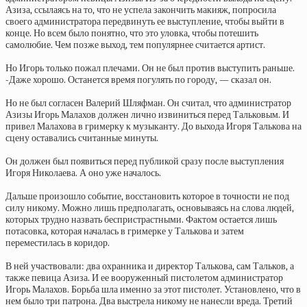
Азиза, ссылаясь на то, что не успела закончить макияж, попросила
своего администратора передвинуть ее выступление, чтобы выйти в
конце. Но всем было понятно, что это уловка, чтобы потешить
самолюбие. Чем позже выход, тем популярнее считается артист.
Но Игорь только пожал плечами. Он не был против выступить раньше.
-Даже хорошо. Останется время погулять по городу, — сказал он.
Но не был согласен Валерий Шляфман. Он считал, что администратор
Азизы Игорь Малахов должен лично извиниться перед Тальковым. И
привел Малахова в гримерку к музыканту. До выхода Игоря Талькова на
сцену оставались считанные минуты.
Он должен был появиться перед публикой сразу после выступления
Игоря Николаева. А оно уже началось.
Дальше произошло событие, восстановить которое в точности не под
силу никому. Можно лишь предполагать, основываясь на слова людей,
которых трудно назвать беспристрастными. Фактом остается лишь
потасовка, которая началась в гримерке у Талькова и затем
переместилась в коридор.
В ней участвовали: два охранника и директор Талькова, сам Тальков, а
также певица Азиза. И ее вооруженный пистолетом администратор
Игорь Малахов. Борьба шла именно за этот пистолет. Установлено, что в
нем было три патрона. Два выстрела никому не нанесли вреда. Третий