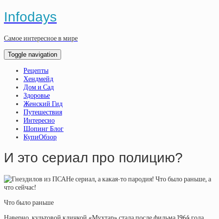
Infodays
Самое интересное в мире
Toggle navigation
Рецепты
Хендмейд
Дом и Сад
Здоровье
Женский Гид
Путешествия
Интересно
Шопинг Блог
КупиОбзор
И это сериал про полицию?
Не сериал, а какая-то пародия! Что было раньше, а
что сейчас!
Что было раньше
Наверно, культовой кличкой «Мухтар» стала после фильма 1964 года