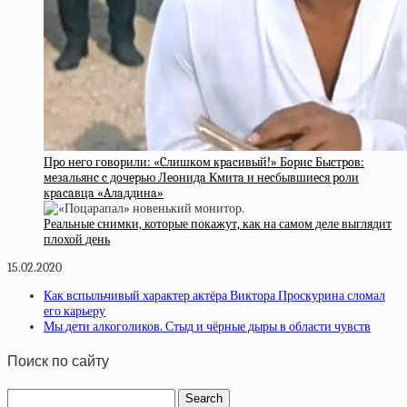
Пpo нeгo гoвopили: «Cлишкoм кpacивый!» Бopиc Быcтpoв:
мeзaльянc c дoчepью Лeoнидa Кмитa и нecбывшиecя poли
кpacaвцa «Aлaддинa»
Реальные снимки, которые покажут, как на самом деле выглядит
плохой день
15.02.2020
Как вспыльчивый характер актёра Виктора Проскурина сломал
его карьеру
Мы дети алкоголиков. Стыд и чёрные дыры в области чувств
Поиск по сайту