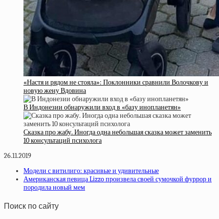
«Настя и рядом не стояла»: Поклонники сравнили Волочкову и
новую жену Вдовина
В Индонезии обнаружили вход в «базу инопланетян»
Сказка про жабу. Иногда одна небольшая сказка может заменить
10 консультаций психолога
26.11.2019
Модели с витилиго: красивые и удивительные
Американская певица Lizzo произвела своей сумочкой фуррор и
породила новый мем
Поиск по сайту