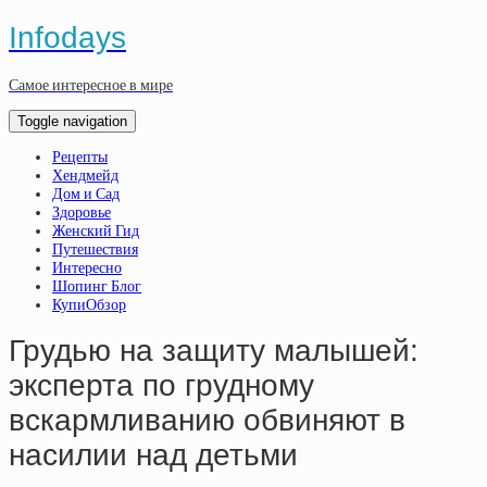
Infodays
Самое интересное в мире
Toggle navigation
Рецепты
Хендмейд
Дом и Сад
Здоровье
Женский Гид
Путешествия
Интересно
Шопинг Блог
КупиОбзор
Грудью на защиту малышей:
эксперта по грудному
вскармливанию обвиняют в
насилии над детьми