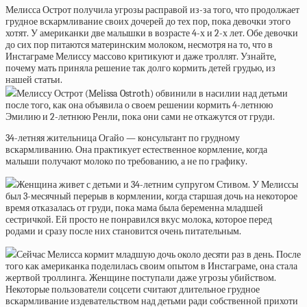
Мелисса Острот получила угрозы расправой из-за того, что продолжает
грудное вскармливание своих дочерей до тех пор, пока девочки этого
хотят. У американки две малышки в возрасте 4-х и 2-х лет. Обе девочки
до сих пор питаются материнским молоком, несмотря на то, что в
Инстаграме Мелиссу массово критикуют и даже троллят. Узнайте,
почему мать приняла решение так долго кормить детей грудью, из
нашей статьи.
Мелиссу Острот (Melissa Ostroth) обвинили в насилии над детьми
после того, как она объявила о своем решении кормить 4-летнюю
Эмилию и 2-летнюю Ренли, пока они сами не откажутся от груди.
34-летняя жительница Огайо — консультант по грудному
вскармливанию. Она практикует естественное кормление, когда
малыши получают молоко по требованию, а не по графику.
Женщина живет с детьми и 34-летним супругом Стивом. У Мелиссы
был 3-месячный перерыв в кормлении, когда старшая дочь на некоторое
время отказалась от груди, пока мама была беременна младшей
сестричкой. Ей просто не понравился вкус молока, которое перед
родами и сразу после них становится очень питательным.
Сейчас Мелисса кормит младшую дочь около десяти раз в день. После
того как американка поделилась своим опытом в Инстаграме, она стала
жертвой троллинга. Женщине поступали даже угрозы убийством.
Некоторые пользователи соцсети считают длительное грудное
вскармливание издевательством над детьми ради собственной прихоти