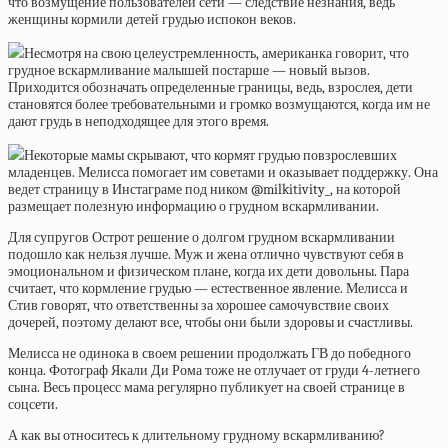
что возмущение пользователей сети — следствие незнания, ведь
женщины кормили детей грудью испокон веков.
Несмотря на свою целеустремленность, американка говорит, что
грудное вскармливание малышей постарше — новый вызов.
Приходится обозначать определенные границы, ведь, взрослея, дети
становятся более требовательными и громко возмущаются, когда им не
дают грудь в неподходящее для этого время.
Некоторые мамы скрывают, что кормят грудью повзрослевших
младенцев. Мелисса помогает им советами и оказывает поддержку. Она
ведет страницу в Инстаграме под ником @milkitivity_, на которой
размещает полезную информацию о грудном вскармливании.
Для супругов Острот решение о долгом грудном вскармливании
подошло как нельзя лучше. Муж и жена отлично чувствуют себя в
эмоциональном и физическом плане, когда их дети довольны. Пара
считает, что кормление грудью — естественное явление. Мелисса и
Стив говорят, что ответственны за хорошее самочувствие своих
дочерей, поэтому делают все, чтобы они были здоровы и счастливы.
Мелисса не одинока в своем решении продолжать ГВ до победного
конца. Фотограф Якали Ди Рома тоже не отлучает от груди 4-летнего
сына. Весь процесс мама регулярно публикует на своей странице в
соцсети.
А как вы относитесь к длительному грудному вскармливанию?