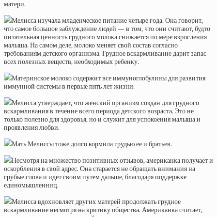
матери.
Мелисса изучала младенческое питание четыре года. Она говорит,
что самое большое заблуждение людей — в том, что они считают, будто
питательная ценность грудного молока снижается по мере взросления
малыша. На самом деле, молоко меняет свой состав согласно
требованиям детского организма. Грудное вскармливание дарит запас
всех полезных веществ, необходимых ребенку.
Материнское молоко содержит все иммуноглобулины для развития
иммунной системы в первые пять лет жизни.
Мелисса утверждает, что женский организм создан для грудного
вскармливания в течение всего периода детского возраста. Это не
только полезно для здоровья, но и служит для успокоения малыша и
проявления любви.
Мать Мелиссы тоже долго кормила грудью ее и братьев.
Несмотря на множество позитивных отзывов, американка получает и
оскорбления в свой адрес. Она старается не обращать внимания на
грубые слова и идет своим путем дальше, благодаря поддержке
единомышленниц.
Мелисса вдохновляет других матерей продолжать грудное
вскармливание несмотря на критику общества. Американка считает,