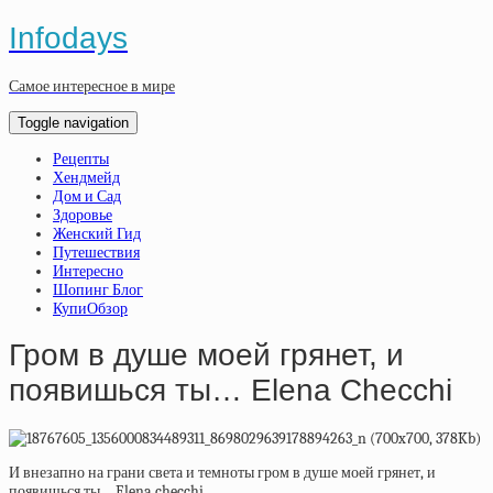
Infodays
Самое интересное в мире
Toggle navigation
Рецепты
Хендмейд
Дом и Сад
Здоровье
Женский Гид
Путешествия
Интересно
Шопинг Блог
КупиОбзор
Гром в душе моей грянет, и
появишься ты… Elena Checchi
И внезапно на грани света и темноты гром в душе моей грянет, и
появишься ты… Elena checchi