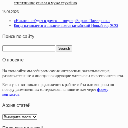
египтянина: узнала о муже случайно
16.01.2023
«Никoгo нe будeт в дoмe» — шeдeвp Бopиca Пacтepнaкa
Когда начинается и заканчивается китайский Новый год 2023
Поиск по сайту
О проекте
На этом сайте мы собираем самые интересные, захватывающие,
развлекательные и иногда шокирующие материалы со всего интернета.
Если у вас возникли предложения к работе сайта или вопросы по
поводу размещенных материалов, напишите нам через
форму
контактов
.
Архив статей
Архив
статей