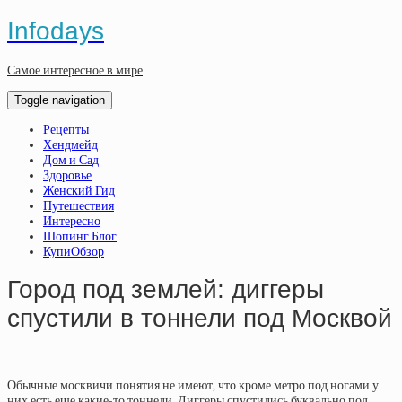
Infodays
Самое интересное в мире
Toggle navigation
Рецепты
Хендмейд
Дом и Сад
Здоровье
Женский Гид
Путешествия
Интересно
Шопинг Блог
КупиОбзор
Город под землей: диггеры
спустили в тоннели под Москвой
Обычные москвичи понятия не имеют, что кроме метро под ногами у
них есть еще какие-то тоннели. Диггеры спустились буквально под