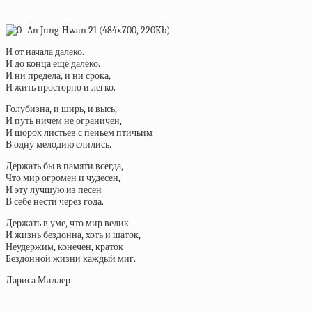
И от начала далеко.
И до конца ещё далёко.
И ни предела, и ни срока,
И жить просторно и легко.
Голубизна, и ширь, и высь,
И путь ничем не ограничен,
И шорох листьев с пеньем птичьим
В одну мелодию слились.
Держать бы в памяти всегда,
Что мир огромен и чудесен,
И эту лучшую из песен
В себе нести через года.
Держать в уме, что мир велик
И жизнь бездонна, хоть и шаток,
Неудержим, конечен, краток
Бездонной жизни каждый миг.
Лариса Миллер