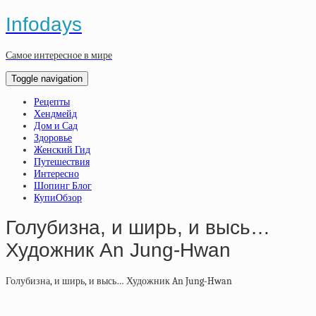
Infodays
Самое интересное в мире
Toggle navigation
Рецепты
Хендмейд
Дом и Сад
Здоровье
Женский Гид
Путешествия
Интересно
Шопинг Блог
КупиОбзор
Голубизна, и ширь, и высь…
Художник An Jung-Hwan
Голубизна, и ширь, и высь… Художник An Jung-Hwan