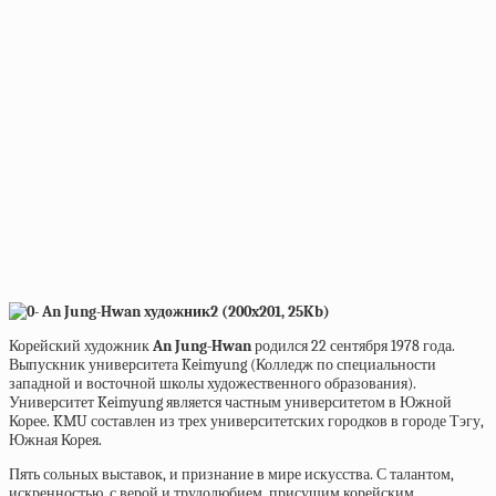
Корейский художник
An Jung-Hwan
родился 22 сентября 1978 года.
Выпускник университета Keimyung (Колледж по специальности
западной и восточной школы художественного образования).
Университет Keimyung является частным университетом в Южной
Корее. KMU составлен из трех университетских городков в городе Тэгу,
Южная Корея.
Пять сольных выставок, и признание в мире искусства. С талантом,
искренностью, с верой и трудолюбием, присущим корейским