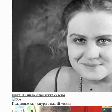
Oльгa Жизнeвa и тpи этaжa cчacтья
Правдивые карикатуры о нашей жизни