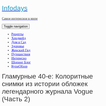
Infodays
Самое интересное в мире
Toggle navigation
Рецепты
Хендмейд
Дом и Сад
Здоровье
Женский Гид
Путешествия
Интересно
Шопинг Блог
КупиОбзор
Гламурные 40-е: Колоритные
снимки из истории обложек
легендарного журнала Vogue
(Часть 2)