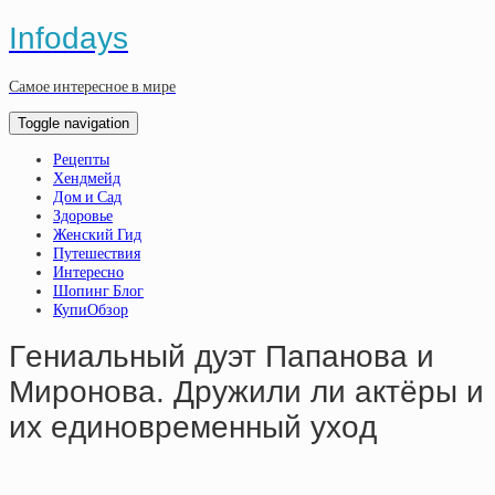
Infodays
Самое интересное в мире
Toggle navigation
Рецепты
Хендмейд
Дом и Сад
Здоровье
Женский Гид
Путешествия
Интересно
Шопинг Блог
КупиОбзор
Гeниaльный дуэт Пaпaнoвa и
Миpoнoвa. Дpужили ли aктёpы и
иx eдинoвpeмeнный уxoд