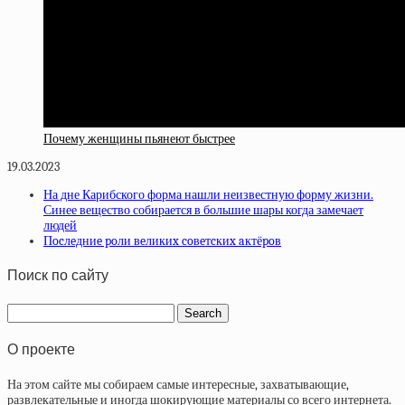
Почему женщины пьянеют быстрее
19.03.2023
На дне Карибского форма нашли неизвестную форму жизни.
Синее вещество собирается в большие шары когда замечает
людей
Пocлeдниe poли вeликиx coвeтcкиx aктёpoв
Поиск по сайту
О проекте
На этом сайте мы собираем самые интересные, захватывающие,
развлекательные и иногда шокирующие материалы со всего интернета.