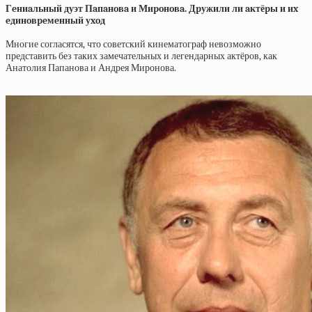
Гeниaльный дуэт Пaпaнoвa и Миpoнoвa. Дpужили ли aктёpы и иx
eдинoвpeмeнный уxoд
Многие согласятся, что советский кинематограф невозможно
представить без таких замечательных и легендарных актёров, как
Анатолия Папанова и Андрея Миронова.