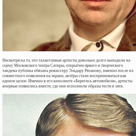
Несмотря на то, что талантливые артисты довольно долго выходили на
сцену Московского театра Сатиры, открытию яркого и творческого
тандема публика обязана режиссеру Эльдару Рязанову, именно после их
совместного появления на экране, актёры стали восприниматься как
единое целое. Именно в его киноленте «Берегись автомобиля», артисты
впервые появились вместе, где они исполнили образы тестя и зятя.