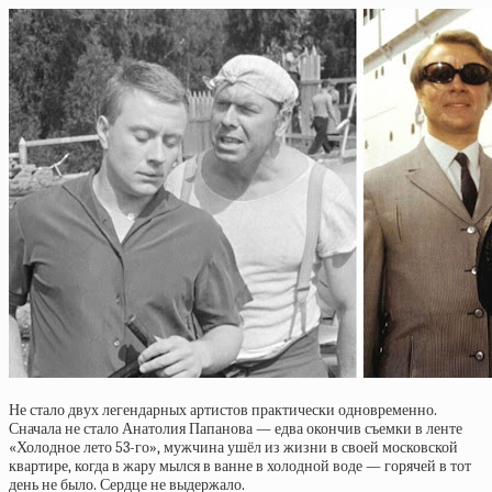
Не стало двух легендарных артистов практически одновременно.
Сначала не стало Анатолия Папанова — едва окончив съемки в ленте
«Холодное лето 53-го», мужчина ушёл из жизни в своей московской
квартире, когда в жару мылся в ванне в холодной воде — горячей в тот
день не было. Сердце не выдержало.