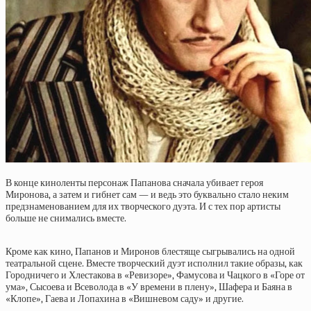
В конце киноленты персонаж Папанова сначала убивает героя
Миронова, а затем и гибнет сам — и ведь это буквально стало неким
предзнаменованием для их творческого дуэта. И с тех пор артисты
больше не снимались вместе.
Кроме как кино, Папанов и Миронов блестяще сыгрывались на одной
театральной сцене. Вместе творческий дуэт исполнил такие образы, как
Городничего и Хлестакова в «Ревизоре», Фамусова и Чацкого в «Горе от
ума», Сысоева и Всеволода в «У времени в плену», Шафера и Баяна в
«Клопе», Гаева и Лопахина в «Вишневом саду» и другие.