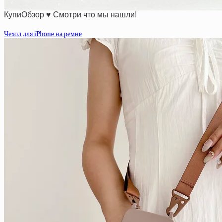
КупиОбзор ♥ Смотри что мы нашли!
Чехол для iPhone на ремне