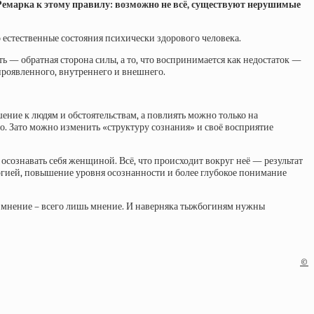
Ремарка к этому правилу: возможно не всё, существуют нерушимые
 естественные состояния психически здорового человека.
сть — обратная сторона силы, а то, что воспринимается как недостаток —
 проявленного, внутреннего и внешнего.
ение к людям и обстоятельствам, а повлиять можно только на
о. Зато можно изменить «структуру сознания» и своё восприятие
осознавать себя женщиной. Всё, что происходит вокруг неё — результат
ергией, повышение уровня осознанности и более глубокое понимание
ое мнение – всего лишь мнение. И наверняка тыжбогиням нужны
©