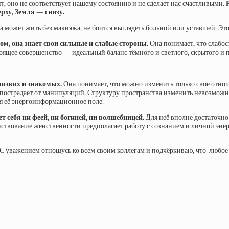
чит, оно не соответствует нашему состоянию и не сделает нас счастливыми.
ерху, Земля — снизу.
 может жить без макияжа, не боится выглядеть больной или уставшей. Это
м, она знает свои сильные и слабые стороны
. Она понимает, что слабо
стоящее совершенство — идеальный баланс тёмного и светлого, скрытого и
лизких и знакомых.
Она понимает, что можно изменить только своё отнош
е пострадает от манипуляций. Структуру пространства изменить невозможн
тся её энергоинформационное поле.
 себя ни феей, ни богиней, ни волшебницей.
Для неё вполне достаточно 
енствование женственности предполагает работу с сознанием и личной эн
ь. С уважением отношусь ко всем своим коллегам и подчёркиваю, что люб