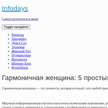
Infodays
Самое интересное в мире
Toggle navigation
Рецепты
Хендмейд
Дом и Сад
Здоровье
Женский Гид
Путешествия
Интересно
Шопинг Блог
КупиОбзор
Гармоничная женщина: 5 просты
Гармоничная
женщина
— это
личность
, которая осознаёт, что любой п
Мировая информационная паутина наполнена всяческими наживками для сла
лучше устроить вечеринку и отпраздновать освобождение от очередного 