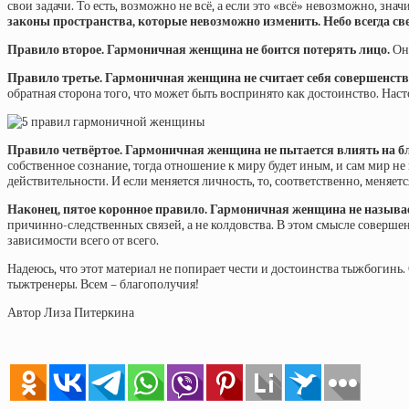
свои задачи. То есть, возможно не всё, а если это «всё» невозможно, зна
законы пространства, которые невозможно изменить. Небо всегда св
Правило второе.
Гармоничная женщина не боится потерять лицо.
Она
Правило третье.
Гармоничная женщина не считает себя совершенство
обратная сторона того, что может быть воспринято как достоинство. На
Правило четвёртое.
Гармоничная женщина не пытается влиять на б
собственное сознание, тогда отношение к миру будет иным, и сам мир н
действительности. И если меняется личность, то, соответственно, меняе
Наконец, пятое коронное правило.
Гармоничная женщина не называет
причинно-следственных связей, а не колдовства. В этом смысле соверш
зависимости всего от всего.
Надеюсь, что этот материал не попирает чести и достоинства тыжбогин
тыжтренеры. Всем – благополучия!
Автор Лиза Питеркина