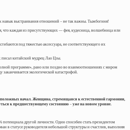
ак навык выстраивания отношений – не так важны. Тыжбогиня!
ия, что каждая из присутствующих — фея, кудесница, волшебница или
гибаются под тяжестью аксессуара, не соответствующего их
к писал китайский мудрец Лао Цзы.
 полной программе», рано или поздно во взаимоотношениях с миром
ду заканчивается экологической катастрофой.
оположных начал. Женщина, стремящаяся к естественной гармонии,
нуться к предшествующему состоянию – уже на новом уровне.
 потенциала другой личности. Один способен стать президентом
ован в статусе руководителя небольшой структуры и счастлив, выполняя