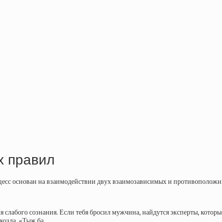
х правил
роцесс основан на взаимодействии двух взаимозависимых и противоположн
бого сознания. Если тебя бросил мужчина, найдутся эксперты, которые уб
козла. «Тыж ба