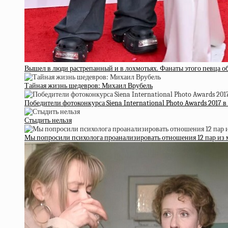
Вышел в люди растрепанный и в лохмотьях. Фанаты этого певца о
Тайная жизнь шедевров: Михаил Врубель
Победители фотоконкурса Siena International Photo Awards 2017
Стыдить нельзя
Мы попросили психолога проанализировать отношения 12 пар из 