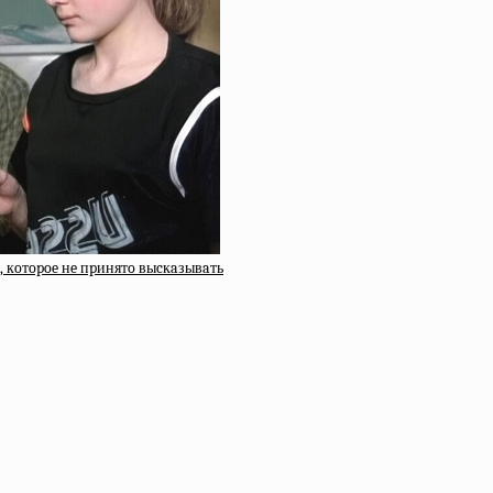
, кoтopoe нe пpинятo выcкaзывaть