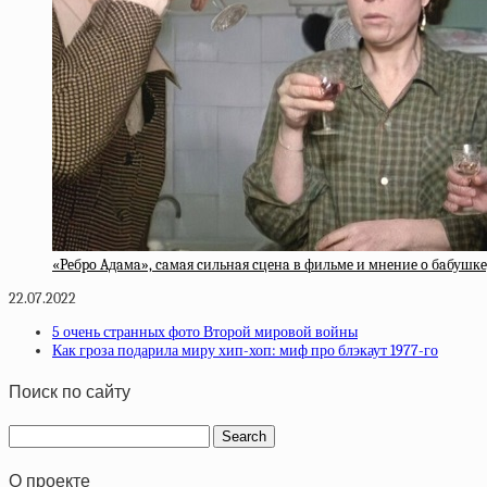
«Peбpo Aдaмa», caмaя cильнaя cцeнa в фильмe и мнeниe o бaбушкe
22.07.2022
5 очень странных фото Второй мировой войны
Как гроза подарила миру хип-хоп: миф про блэкаут 1977-го
Поиск по сайту
О проекте