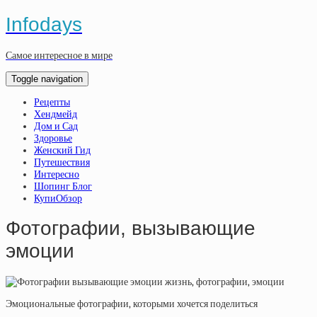
Infodays
Самое интересное в мире
Toggle navigation
Рецепты
Хендмейд
Дом и Сад
Здоровье
Женский Гид
Путешествия
Интересно
Шопинг Блог
КупиОбзор
Фотографии, вызывающие
эмоции
Эмоциональные фотографии, которыми хочется поделиться