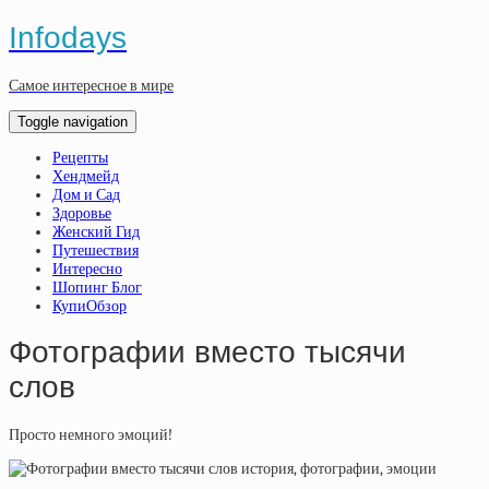
Infodays
Самое интересное в мире
Toggle navigation
Рецепты
Хендмейд
Дом и Сад
Здоровье
Женский Гид
Путешествия
Интересно
Шопинг Блог
КупиОбзор
Фотографии вместо тысячи
слов
Просто немного эмоций!