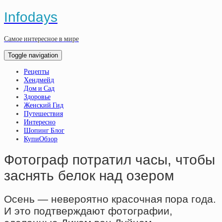
Infodays
Самое интересное в мире
Toggle navigation
Рецепты
Хендмейд
Дом и Сад
Здоровье
Женский Гид
Путешествия
Интересно
Шопинг Блог
КупиОбзор
Фотограф потратил часы, чтобы
заснять белок над озером
Осень — невероятно красочная пора года.
И это подтверждают фотографии,