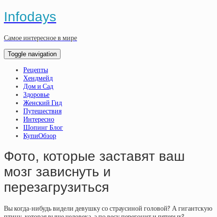
Infodays
Самое интересное в мире
Toggle navigation
Рецепты
Хендмейд
Дом и Сад
Здоровье
Женский Гид
Путешествия
Интересно
Шопинг Блог
КупиОбзор
Фото, которые заставят ваш
мозг зависнуть и
перезагрузиться
Вы когда-нибудь видели девушку со страусиной головой? А гигантскую
птицу, которая выше человека, а по весу перегонит и пятерых?