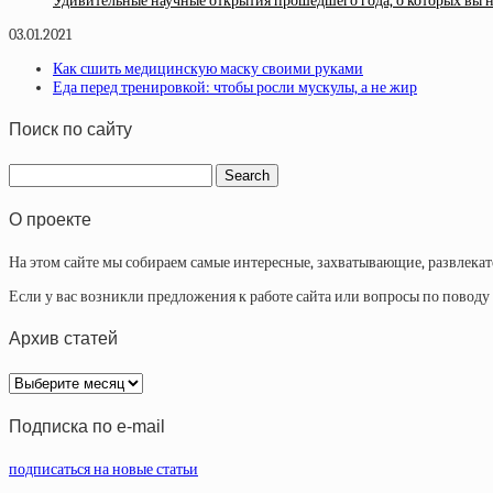
Удивительные научные открытия прошедшего года, о которых вы н
03.01.2021
Как сшить медицинскую маску своими руками
Еда перед тренировкой: чтобы росли мускулы, а не жир
Поиск по сайту
О проекте
На этом сайте мы собираем самые интересные, захватывающие, развлека
Если у вас возникли предложения к работе сайта или вопросы по повод
Архив статей
Архив
статей
Подписка по e-mail
подписаться на новые статьи