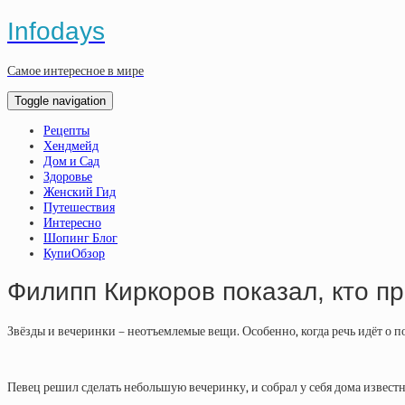
Infodays
Самое интересное в мире
Toggle navigation
Рецепты
Хендмейд
Дом и Сад
Здоровье
Женский Гид
Путешествия
Интересно
Шопинг Блог
КупиОбзор
Филипп Киркоров показал, кто пр
Звёзды и вечеринки – неотъемлемые вещи. Особенно, когда речь идёт о 
Певец решил сделать небольшую вечеринку, и собрал у себя дома извест