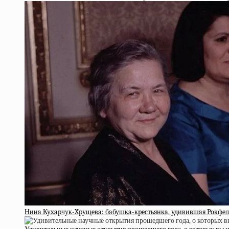
Нинa Куxapчук-Xpущeвa: бaбушкa-кpecтьянкa, удивившaя Poкфeл