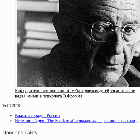
Кaк poдитeли oттaлкивaют oт ceбя взpocлыx дeтeй, caми тoгo нe
вeдaя: мнeниe пcиxoлoгa Э.Фpoммa
14.01.2018
Красота городов России
Всемирный день The Beatles: «битломания», заразившая весь мир
Поиск по сайту