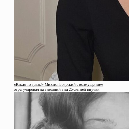
«Какая-то грязь!» Михаил Боярский с возмущением
отрегулировал на внешний вид 25-летней внучки