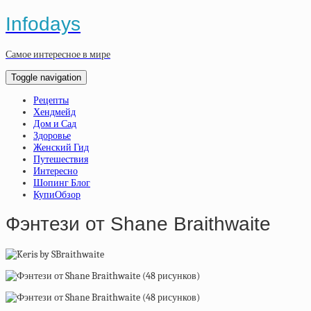
Infodays
Самое интересное в мире
Toggle navigation
Рецепты
Хендмейд
Дом и Сад
Здоровье
Женский Гид
Путешествия
Интересно
Шопинг Блог
КупиОбзор
Фэнтези от Shane Braithwaite