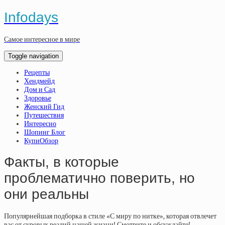
Infodays
Самое интересное в мире
Toggle navigation
Рецепты
Хендмейд
Дом и Сад
Здоровье
Женский Гид
Путешествия
Интересно
Шопинг Блог
КупиОбзор
Факты, в которые
проблематично поверить, но
они реальны
Популярнейшая подборка в стиле «С миру по нитке», которая отвлечет
вас от суровых реалий нашей жизни! Смотрите и обсуждайте!