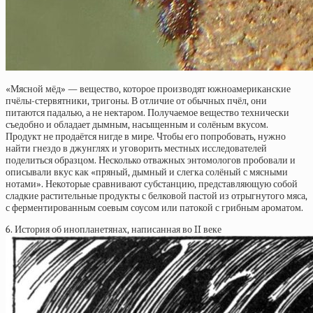
«Мясной мёд» — вещество, которое производят южноамериканские
пчёлы-стервятники, тригоны. В отличие от обычных пчёл, они
питаются падалью, а не нектаром. Получаемое вещество технически
съедобно и обладает дымным, насыщенным и солёным вкусом.
Продукт не продаётся нигде в мире. Чтобы его попробовать, нужно
найти гнездо в джунглях и уговорить местных исследователей
поделиться образцом. Несколько отважных энтомологов пробовали и
описывали вкус как «пряный, дымный и слегка солёный с мясными
нотами». Некоторые сравнивают субстанцию, представляющую собой
сладкие растительные продукты с белковой пастой из отрыгнутого мяса,
с ферментированным соевым соусом или патокой с грибным ароматом.
6. История об инопланетянах, написанная во II веке