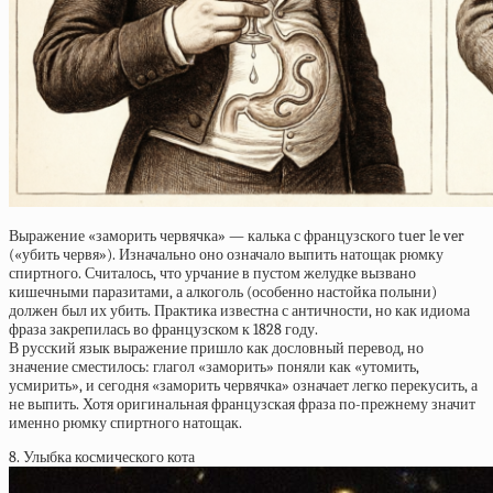
Выражение «заморить червячка» — калька с французского tuer le ver
(«убить червя»). Изначально оно означало выпить натощак рюмку
спиртного. Считалось, что урчание в пустом желудке вызвано
кишечными паразитами, а алкоголь (особенно настойка полыни)
должен был их убить. Практика известна с античности, но как идиома
фраза закрепилась во французском к 1828 году.
В русский язык выражение пришло как дословный перевод, но
значение сместилось: глагол «заморить» поняли как «утомить,
усмирить», и сегодня «заморить червячка» означает легко перекусить, а
не выпить. Хотя оригинальная французская фраза по-прежнему значит
именно рюмку спиртного натощак.
8. Улыбка космического кота