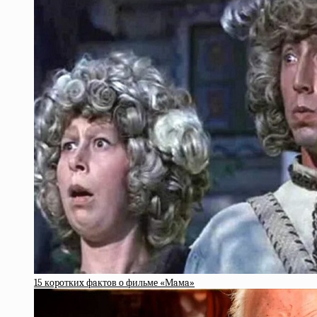
15 кopoткиx фaктoв o фильмe «Мaмa»