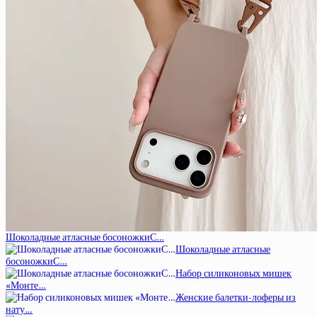
Шоколадные атласные босоножкиС…
Шоколадные атласные
босоножкиС…
Набор силиконовых мишек
«Монте…
Женские балетки-лоферы из
нату…