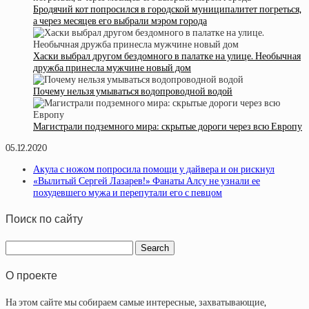
Бродячий кот попросился в городской муниципалитет погреться,
а через месяцев его выбрали мэром города
Хаски выбрал другом бездомного в палатке на улице. Необычная
дружба принесла мужчине новый дом
Почему нельзя умываться водопроводной водой
Магистрали подземного мира: скрытые дороги через всю Европу
05.12.2020
Акула с ножом попросила помощи у дайвера и он рискнул
«Вылитый Сергей Лазарев!» Фанаты Алсу не узнали ее
похудевшего мужа и перепутали его с певцом
Поиск по сайту
О проекте
На этом сайте мы собираем самые интересные, захватывающие,