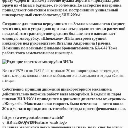
фразу «Дороги? Да кому вообще нужны дороги?!» придумал Док
Браун из «Назад в будущее», то обломись. Ее авторство наверняка
принадлежит советским инженерам, построившим уникальный
шнекороторный снегоболотоход ЗИЛ-29061.
Созданное для поиска вернувшихся на Землю космонавтов (вернее,
тех из них, кого угораздило приземлиться вдали от точки расчетной
посадки), это транспортное средство больше всего напоминает
ездящую мясорубку. «Шнекоход» ЗИЛа построен группой
инженеров под руководством Виталия Андреевича Грачева.
Помнишь по военным фильмам бронеавтомобиль БА-64? Тоже
работа этого замечательного инженера.
Всего с 1979-го по 1981-й изготовили 20 шнекороторных вездеходов,
часть которых вошла в состав мобильного спасательного отряда «Синяя
птица».
Собственно, принцип движения шнекороторного механизма
действительно похож на работу вала мясорубки. Каждый из пары
шнеков ЗИЛ-29061 приводился в движение двигателем от «трешки»
«Жигулей». Максимальная скорость была невелика — всего около
30 км/ч, зато проходимость снегоболотохода просто феноменальная.
https://www.youtube.com/watch?
v=HB_a5R6QjWE&feature=emb_logo
Ездящая мясорубка легко преодолевала грязь, воду, снег, болото и