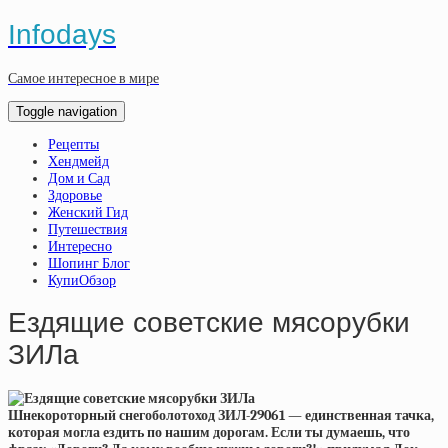
Infodays
Самое интересное в мире
Toggle navigation
Рецепты
Хендмейд
Дом и Сад
Здоровье
Женский Гид
Путешествия
Интересно
Шопинг Блог
КупиОбзор
Ездящие советские мясорубки
ЗИЛа
Шнекороторный снегоболотоход ЗИЛ-29061 — единственная тачка,
которая могла ездить по нашим дорогам. Если ты думаешь, что