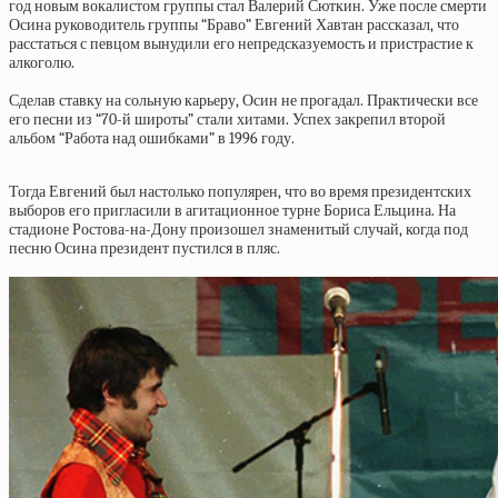
год новым вокалистом группы стал Валерий Сюткин. Уже после смерти
Осина руководитель группы “Браво” Евгений Хавтан рассказал, что
расстаться с певцом вынудили его непредсказуемость и пристрастие к
алкоголю.
Сделав ставку на сольную карьеру, Осин не прогадал. Практически все
его песни из “70-й широты” стали хитами. Успех закрепил второй
альбом “Работа над ошибками” в 1996 году.
Тогда Евгений был настолько популярен, что во время президентских
выборов его пригласили в агитационное турне Бориса Ельцина. На
стадионе Ростова-на-Дону произошел знаменитый случай, когда под
песню Осина президент пустился в пляс.