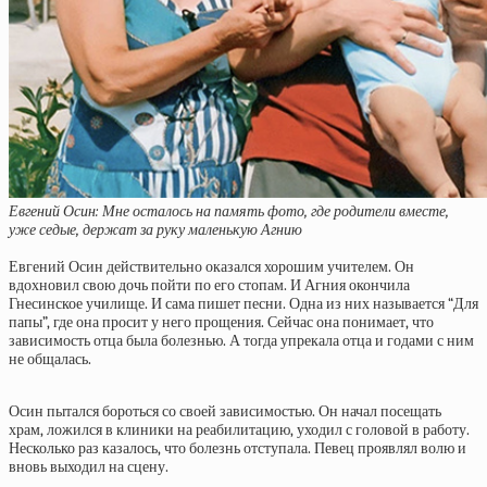
Евгений Осин: Мне осталось на память фото, где родители вместе,
уже седые, держат за руку маленькую Агнию
Евгений Осин действительно оказался хорошим учителем. Он
вдохновил свою дочь пойти по его стопам. И Агния окончила
Гнесинское училище. И сама пишет песни. Одна из них называется “Для
папы”, где она просит у него прощения. Сейчас она понимает, что
зависимость отца была болезнью. А тогда упрекала отца и годами с ним
не общалась.
Осин пытался бороться со своей зависимостью. Он начал посещать
храм, ложился в клиники на реабилитацию, уходил с головой в работу.
Несколько раз казалось, что болезнь отступала. Певец проявлял волю и
вновь выходил на сцену.