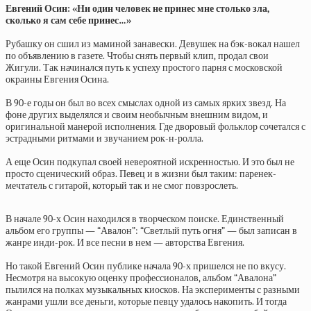
Евгений Осин: «Ни один человек не принес мне столько зла,
сколько я сам себе принес…»
Рубашку он сшил из маминой занавески. Девушек на бэк-вокал нашел
по объявлению в газете. Чтобы снять первый клип, продал свои
Жигули. Так начинался путь к успеху простого парня с московской
окраины Евгения Осина.
В 90-е годы он был во всех смыслах одной из самых ярких звезд. На
фоне других выделялся и своим необычным внешним видом, и
оригинальной манерой исполнения. Где дворовый фольклор сочетался с
эстрадными ритмами и звучанием рок-н-ролла.
А еще Осин подкупал своей невероятной искренностью. И это был не
просто сценический образ. Певец и в жизни был таким: паренек-
мечтатель с гитарой, который так и не смог повзрослеть.
В начале 90-х Осин находился в творческом поиске. Единственный
альбом его группы — “Авалон”: “Светлый путь огня” — был записан в
жанре инди-рок. И все песни в нем — авторства Евгения.
Но такой Евгений Осин публике начала 90-х пришелся не по вкусу.
Несмотря на высокую оценку профессионалов, альбом “Авалона”
пылился на полках музыкальных киосков. На эксперименты с разными
жанрами ушли все деньги, которые певцу удалось накопить. И тогда