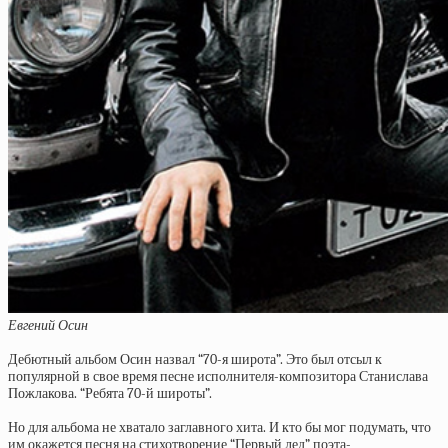
Евгений Осин
Дебютный альбом Осин назвал “70-я широта”. Это был отсыл к
популярной в свое время песне исполнителя-композитора Станислава
Пожлакова. “Ребята 70-й широты”.
Но для альбома не хватало заглавного хита. И кто бы мог подумать, что
им окажется песня на стихотворение “Первый лед” поэта-