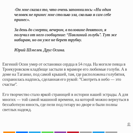
-Он мне сказал то, что очень запомнилось: «Ни один
человек не принес мне столько зла, сколько я сам себе
принес».
За день до смерти, вечером, в половине девятого, я
получил от него сообщение: “Павлиний голубь”. Тут же
набираю, но он уже не берет трубку.
Юрий Шмелев. Друг Осина.
Евгений Осин умер от остановки сердца в 54 года. На могиле певца в
Троекуровском кладбище застыли в мраморе его любимые голуби. А в
доме на Таганке, под самой крышей, там, где расположена голубятня,
сохранилась надпись, сделанная его рукой: “Смотреть в небо — это
счастье”.
Его творчество стало яркой страницей в истории нашей эстрады. А для
многих — той самой машиной времени, на которой можно вернуться в
беззаботную юность, где пели под гитару во дворе и были полны
светлых надежд.
©