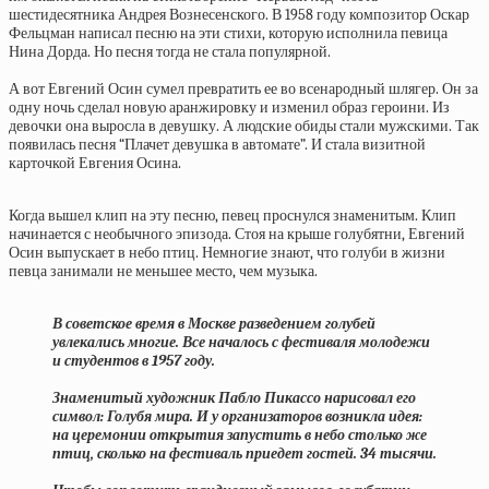
шестидесятника Андрея Вознесенского. В 1958 году композитор Оскар
Фельцман написал песню на эти стихи, которую исполнила певица
Нина Дорда. Но песня тогда не стала популярной.
А вот Евгений Осин сумел превратить ее во всенародный шлягер. Он за
одну ночь сделал новую аранжировку и изменил образ героини. Из
девочки она выросла в девушку. А людские обиды стали мужскими. Так
появилась песня “Плачет девушка в автомате”. И стала визитной
карточкой Евгения Осина.
Когда вышел клип на эту песню, певец проснулся знаменитым. Клип
начинается с необычного эпизода. Стоя на крыше голубятни, Евгений
Осин выпускает в небо птиц. Немногие знают, что голуби в жизни
певца занимали не меньшее место, чем музыка.
В советское время в Москве разведением голубей
увлекались многие. Все началось с фестиваля молодежи
и студентов в 1957 году.
Знаменитый художник Пабло Пикассо нарисовал его
символ: Голубя мира. И у организаторов возникла идея:
на церемонии открытия запустить в небо столько же
птиц, сколько на фестиваль приедет гостей. 34 тысячи.