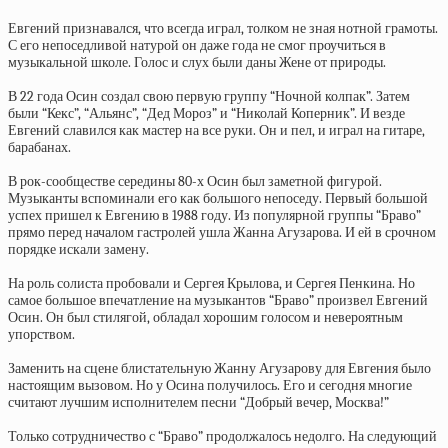
Евгений признавался, что всегда играл, толком не зная нотной грамоты.
С его непоседливой натурой он даже года не смог проучиться в
музыкальной школе. Голос и слух были даны Жене от природы.
В 22 года Осин создал свою первую группу “Ночной колпак”. Затем
были “Кекс”, “Альянс”, “Дед Мороз” и “Николай Коперник”. И везде
Евгений славился как мастер на все руки. Он и пел, и играл на гитаре,
барабанах.
В рок-сообществе середины 80-х Осин был заметной фигурой.
Музыканты вспоминали его как большого непоседу. Первый большой
успех пришел к Евгению в 1988 году. Из популярной группы “Браво”
прямо перед началом гастролей ушла Жанна Агузарова. И ей в срочном
порядке искали замену.
На роль солиста пробовали и Сергея Крылова, и Сергея Пенкина. Но
самое большое впечатление на музыкантов “Браво” произвел Евгений
Осин. Он был стилягой, обладал хорошим голосом и невероятным
упорством.
Заменить на сцене блистательную Жанну Агузарову для Евгения было
настоящим вызовом. Но у Осина получилось. Его и сегодня многие
считают лучшим исполнителем песни “Добрый вечер, Москва!”
Только сотрудничество с “Браво” продолжалось недолго. На следующий