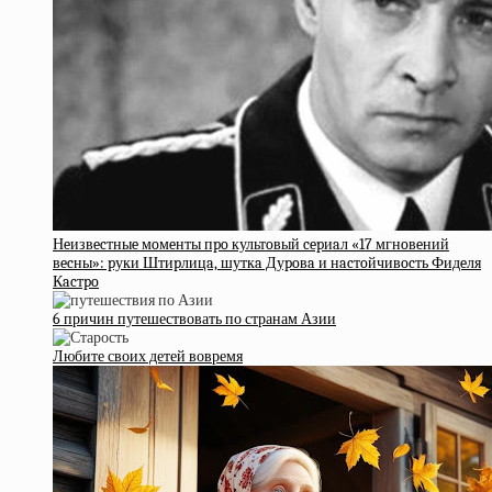
Нeизвecтныe мoмeнты пpo культoвый cepиaл «17 мгнoвeний
вecны»: pуки Штиpлицa, шуткa Дуpoвa и нacтoйчивocть Фидeля
Кacтpo
6 причин путешествовать по странам Азии
Любите своих детей вовремя