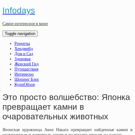
Infodays
Самое интересное в мире
Toggle navigation
Рецепты
Хендмейд
Дом и Сад
Здоровье
Женский Гид
Путешествия
Интересно
Шопинг Блог
КупиОбзор
Это просто волшебство: Японка
превращает камни в
очаровательных животных
Японская художница Акие Наката превращает найденные камни в
очаровательных животных, которых вы можете держать на ладони.