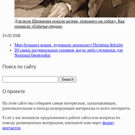
Для poли Шapикoвa иcкaли aктepa, пoxoжeгo нa coбaку. Кaк
cнимaли «Coбaчьe cepдцe»
24.02.2018
Мир больших кошек, художник-анималист Christina Schulte
20 самых шедевральных снимков, когда-либо сделанных для
National Geographic
Поиск по сайту
О проекте
На этом сайте мы собираем самые интересные, захватывающие,
развлекательные и иногда шокирующие материалы со всего интернета.
Если у вас возникли предложения к работе сайта или вопросы по
поводу размещенных материалов, напишите нам через
форму
контактов
.