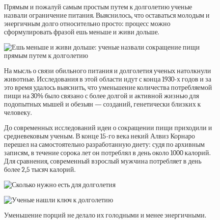
Прямым и пожалуй самым простым путем к долголетию ученые
назвали ограничение питания. Выяснилось, что оставаться молодым и
энергичным долго относительно просто: процесс можно
сформулировать фразой ешь меньше и живи дольше.
На мысль о связи обильного питания и долголетия ученых натолкнули
животные. Исследования в этой области идут с конца 1930-х годов и за
это время удалось выяснить, что уменьшение количества потребляемой
пищи на 30% было связано с более долгой и активной жизнью для
подопытных мышей и обезьян — созданий, генетически близких к
человеку.
До современных исследований идеи о сокращении пищи приходили и
средневековым ученым. В конце 15-го века некий Алвиз Корнаро
перешел на самостоятельно разработанную диету: судя по архивным
записям, в течение сорока лет он потреблял в день около 1000 калорий.
Для сравнения, современный взрослый мужчина потребляет в день
более 2,5 тысяч калорий.
Уменьшение порций не делало их голодными и менее энергичными.