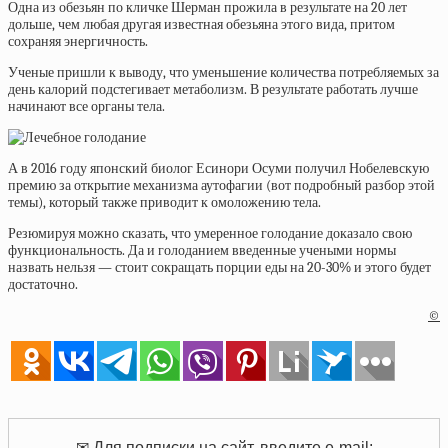
Одна из обезьян по кличке Шерман прожила в результате на 20 лет
дольше, чем любая другая известная обезьяна этого вида, притом
сохраняя энергичность.
Ученые пришли к выводу, что уменьшение количества потребляемых за
день калорий подстегивает метаболизм. В результате работать лучше
начинают все органы тела.
А в 2016 году японский биолог Есинори Осуми получил Нобелевскую
премию за открытие механизма аутофагии (вот подробный разбор этой
темы), который также приводит к омоложению тела.
Резюмируя можно сказать, что умеренное голодание доказало свою
функциональность. Да и голоданием введенные учеными нормы
назвать нельзя — стоит сокращать порции еды на 20-30% и этого будет
достаточно.
©
✉ Для подписки на сайт, введите e-mail: