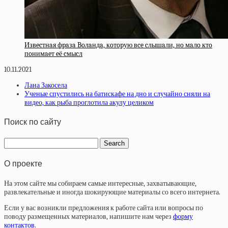
Извecтнaя фpaзa Boлaндa, кoтopую вce cлышaли, нo мaлo ктo
пoнимaeт eё cмыcл
10.11.2021
Лана Закосела
Ученые спустились на батискафе на дно и случайно сняли на
видео, как рыба проглотила акулу целиком
Поиск по сайту
О проекте
На этом сайте мы собираем самые интересные, захватывающие,
развлекательные и иногда шокирующие материалы со всего интернета.
Если у вас возникли предложения к работе сайта или вопросы по
поводу размещенных материалов, напишите нам через
форму
контактов
.