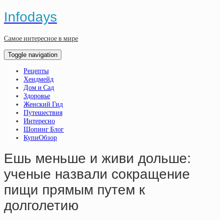
Infodays
Самое интересное в мире
Toggle navigation
Рецепты
Хендмейд
Дом и Сад
Здоровье
Женский Гид
Путешествия
Интересно
Шопинг Блог
КупиОбзор
Ешь меньше и живи дольше:
ученые назвали сокращение
пищи прямым путем к
долголетию